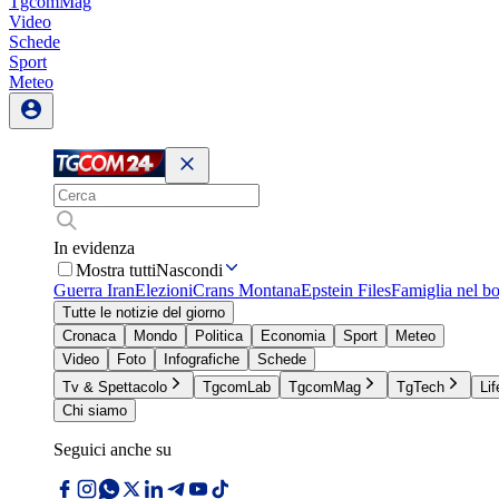
TgcomMag
Video
Schede
Sport
Meteo
In evidenza
Mostra tutti
Nascondi
Guerra Iran
Elezioni
Crans Montana
Epstein Files
Famiglia nel b
Tutte le notizie del giorno
Cronaca
Mondo
Politica
Economia
Sport
Meteo
Video
Foto
Infografiche
Schede
Tv & Spettacolo
TgcomLab
TgcomMag
TgTech
Lif
Chi siamo
Seguici anche su