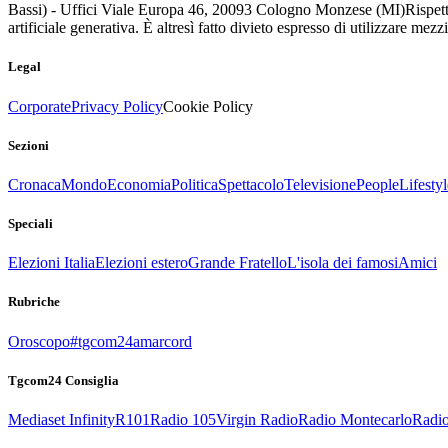
Bassi) - Uffici Viale Europa 46, 20093 Cologno Monzese (MI)
Rispett
artificiale generativa. È altresì fatto divieto espresso di utilizzare mez
Legal
Corporate
Privacy Policy
Cookie Policy
Sezioni
Cronaca
Mondo
Economia
Politica
Spettacolo
Televisione
People
Lifestyl
Speciali
Elezioni Italia
Elezioni estero
Grande Fratello
L'isola dei famosi
Amici
Rubriche
Oroscopo
#tgcom24amarcord
Tgcom24 Consiglia
Mediaset Infinity
R101
Radio 105
Virgin Radio
Radio Montecarlo
Radio