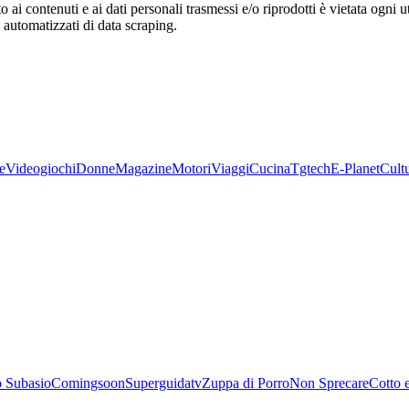
o ai contenuti e ai dati personali trasmessi e/o riprodotti è vietata ogni 
zi automatizzati di data scraping.
e
Videogiochi
Donne
Magazine
Motori
Viaggi
Cucina
Tgtech
E-Planet
Cult
 Subasio
Comingsoon
Superguidatv
Zuppa di Porro
Non Sprecare
Cotto 