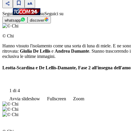
Segui
su
Seguici su
whatsapp
discover
© Chi
Hanno vissuto l'isolamento come una sorta di luna di miele. E ne sono 
ritrovata:
Giulia De Lellis
e
Andrea Damante
. Stanno trascorrendo 
esclusiva le ultime immagini.
Leotta-Scardina e De Lellis-Damante, Fase 2 all'insegna dell'amo
1
di 4
Avvia slideshow
Fullscreen
Zoom