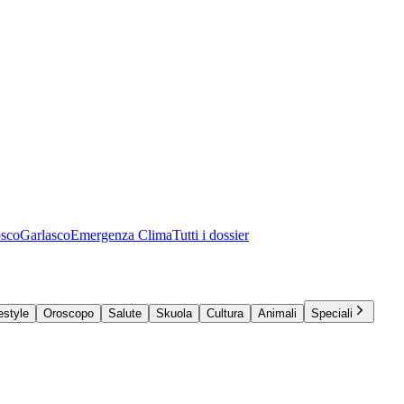
osco
Garlasco
Emergenza Clima
Tutti i dossier
estyle
Oroscopo
Salute
Skuola
Cultura
Animali
Speciali