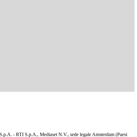
d S.p.A. - RTI S.p.A., Mediaset N.V., sede legale Amsterdam (Paesi