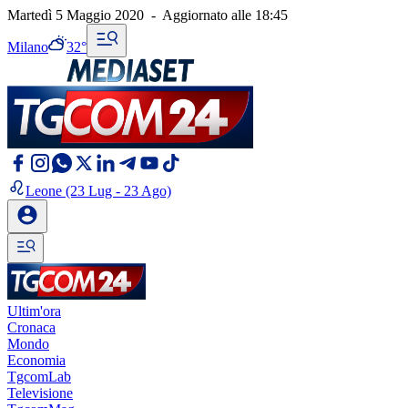
Martedì 5 Maggio 2020
-
Aggiornato alle
18:45
Milano
32°
Leone
(23 Lug - 23 Ago)
Ultim'ora
Cronaca
Mondo
Economia
TgcomLab
Televisione