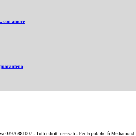
... con amore
n quarantena
va 03976881007 - Tutti i diritti riservati - Per la pubblicità Mediamon