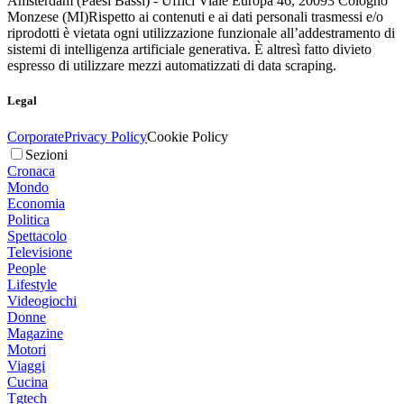
Amsterdam (Paesi Bassi) - Uffici Viale Europa 46, 20093 Cologno
Monzese (MI)
Rispetto ai contenuti e ai dati personali trasmessi e/o
riprodotti è vietata ogni utilizzazione funzionale all’addestramento di
sistemi di intelligenza artificiale generativa. È altresì fatto divieto
espresso di utilizzare mezzi automatizzati di data scraping.
Legal
Corporate
Privacy Policy
Cookie Policy
Sezioni
Cronaca
Mondo
Economia
Politica
Spettacolo
Televisione
People
Lifestyle
Videogiochi
Donne
Magazine
Motori
Viaggi
Cucina
Tgtech