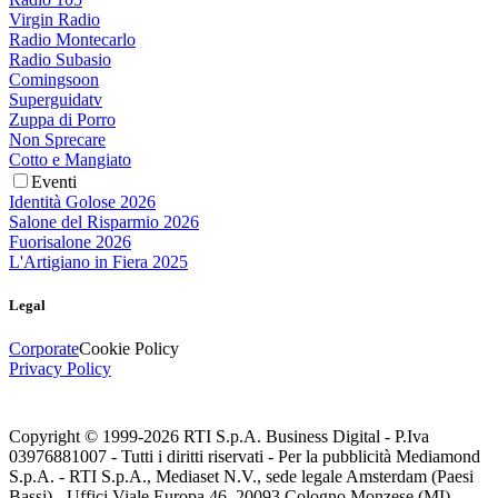
Virgin Radio
Radio Montecarlo
Radio Subasio
Comingsoon
Superguidatv
Zuppa di Porro
Non Sprecare
Cotto e Mangiato
Eventi
Identità Golose 2026
Salone del Risparmio 2026
Fuorisalone 2026
L'Artigiano in Fiera 2025
Legal
Corporate
Cookie Policy
Privacy Policy
Copyright © 1999-
2026
RTI S.p.A. Business Digital - P.Iva
03976881007 - Tutti i diritti riservati - Per la pubblicità Mediamond
S.p.A. - RTI S.p.A., Mediaset N.V., sede legale Amsterdam (Paesi
Bassi) - Uffici Viale Europa 46, 20093 Cologno Monzese (MI)