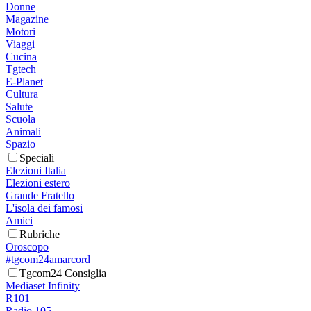
Donne
Magazine
Motori
Viaggi
Cucina
Tgtech
E-Planet
Cultura
Salute
Scuola
Animali
Spazio
Speciali
Elezioni Italia
Elezioni estero
Grande Fratello
L'isola dei famosi
Amici
Rubriche
Oroscopo
#tgcom24amarcord
Tgcom24 Consiglia
Mediaset Infinity
R101
Radio 105