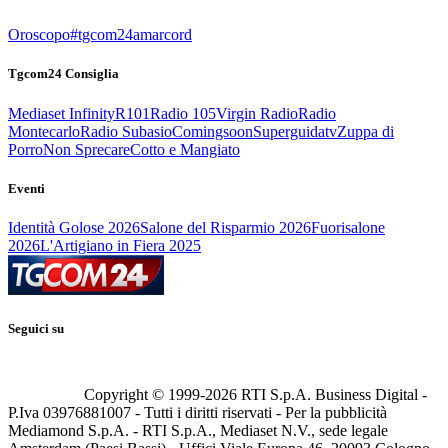
Oroscopo
#tgcom24amarcord
Tgcom24 Consiglia
Mediaset Infinity
R101
Radio 105
Virgin Radio
Radio
Montecarlo
Radio Subasio
Comingsoon
Superguidatv
Zuppa di
Porro
Non Sprecare
Cotto e Mangiato
Eventi
Identità Golose 2026
Salone del Risparmio 2026
Fuorisalone
2026
L'Artigiano in Fiera 2025
Seguici su
Copyright © 1999-
2026
RTI S.p.A. Business Digital -
P.Iva 03976881007 - Tutti i diritti riservati - Per la pubblicità
Mediamond S.p.A. - RTI S.p.A., Mediaset N.V., sede legale