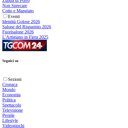
Zuppa di Porro
Non Sprecare
Cotto e Mangiato
Eventi
Identità Golose 2026
Salone del Risparmio 2026
Fuorisalone 2026
L'Artigiano in Fiera 2025
Seguici su
Sezioni
Cronaca
Mondo
Economia
Politica
Spettacolo
Televisione
People
Lifestyle
Videogiochi