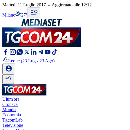
Martedì 11 Luglio 2017
-
Aggiornato alle
12:12
Milano
27°
Leone
(23 Lug - 23 Ago)
Ultim'ora
Cronaca
Mondo
Economia
TgcomLab
Televisione