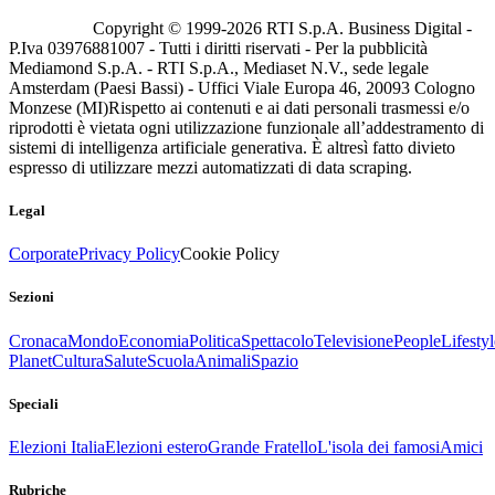
Copyright © 1999-
2026
RTI S.p.A. Business Digital -
P.Iva 03976881007 - Tutti i diritti riservati - Per la pubblicità
Mediamond S.p.A. - RTI S.p.A., Mediaset N.V., sede legale
Amsterdam (Paesi Bassi) - Uffici Viale Europa 46, 20093 Cologno
Monzese (MI)
Rispetto ai contenuti e ai dati personali trasmessi e/o
riprodotti è vietata ogni utilizzazione funzionale all’addestramento di
sistemi di intelligenza artificiale generativa. È altresì fatto divieto
espresso di utilizzare mezzi automatizzati di data scraping.
Legal
Corporate
Privacy Policy
Cookie Policy
Sezioni
Cronaca
Mondo
Economia
Politica
Spettacolo
Televisione
People
Lifestyl
Planet
Cultura
Salute
Scuola
Animali
Spazio
Speciali
Elezioni Italia
Elezioni estero
Grande Fratello
L'isola dei famosi
Amici
Rubriche