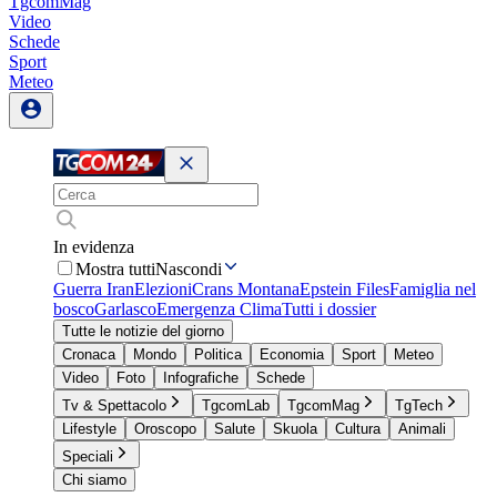
TgcomMag
Video
Schede
Sport
Meteo
In evidenza
Mostra tutti
Nascondi
Guerra Iran
Elezioni
Crans Montana
Epstein Files
Famiglia nel
bosco
Garlasco
Emergenza Clima
Tutti i dossier
Tutte le notizie del giorno
Cronaca
Mondo
Politica
Economia
Sport
Meteo
Video
Foto
Infografiche
Schede
Tv & Spettacolo
TgcomLab
TgcomMag
TgTech
Lifestyle
Oroscopo
Salute
Skuola
Cultura
Animali
Speciali
Chi siamo