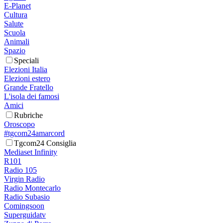
E-Planet
Cultura
Salute
Scuola
Animali
Spazio
Speciali
Elezioni Italia
Elezioni estero
Grande Fratello
L'isola dei famosi
Amici
Rubriche
Oroscopo
#tgcom24amarcord
Tgcom24 Consiglia
Mediaset Infinity
R101
Radio 105
Virgin Radio
Radio Montecarlo
Radio Subasio
Comingsoon
Superguidatv