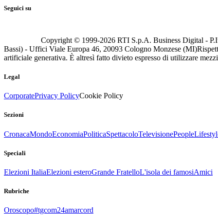
Seguici su
Copyright © 1999-
2026
RTI S.p.A. Business Digital - P.I
Bassi) - Uffici Viale Europa 46, 20093 Cologno Monzese (MI)
Rispett
artificiale generativa. È altresì fatto divieto espresso di utilizzare mez
Legal
Corporate
Privacy Policy
Cookie Policy
Sezioni
Cronaca
Mondo
Economia
Politica
Spettacolo
Televisione
People
Lifestyl
Speciali
Elezioni Italia
Elezioni estero
Grande Fratello
L'isola dei famosi
Amici
Rubriche
Oroscopo
#tgcom24amarcord