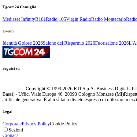
Tgcom24 Consiglia
Mediaset Infinity
R101
Radio 105
Virgin Radio
Radio Montecarlo
Radio
Eventi
Identità Golose 2026
Salone del Risparmio 2026
Fuorisalone 2026
L'Ar
Seguici su
Copyright © 1999-
2026
RTI S.p.A. Business Digital - P.I
Bassi) - Uffici Viale Europa 46, 20093 Cologno Monzese (MI)
Rispett
artificiale generativa. È altresì fatto divieto espresso di utilizzare mez
Legal
Corporate
Privacy Policy
Cookie Policy
Sezioni
Cronaca