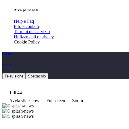
Area personale
Help e Faq
Info e contatti
Termini del servizio
Utilizzo dati e privacy
Cookie Policy
People
People
Televisione
Spettacolo
1
di 44
Avvia slideshow
Fullscreen
Zoom