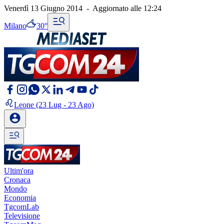
Venerdì 13 Giugno 2014
-
Aggiornato alle
12:24
Milano
30°
Leone
(23 Lug - 23 Ago)
Ultim'ora
Cronaca
Mondo
Economia
TgcomLab
Televisione