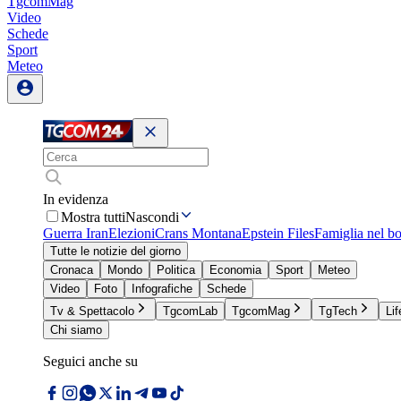
TgcomMag
Video
Schede
Sport
Meteo
In evidenza
Mostra tutti
Nascondi
Guerra Iran
Elezioni
Crans Montana
Epstein Files
Famiglia nel b
Tutte le notizie del giorno
Cronaca
Mondo
Politica
Economia
Sport
Meteo
Video
Foto
Infografiche
Schede
Tv & Spettacolo
TgcomLab
TgcomMag
TgTech
Lif
Chi siamo
Seguici anche su