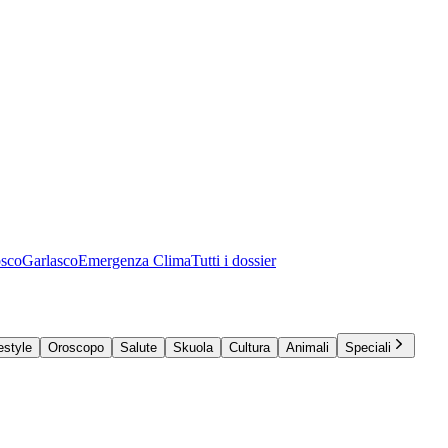
osco
Garlasco
Emergenza Clima
Tutti i dossier
estyle
Oroscopo
Salute
Skuola
Cultura
Animali
Speciali