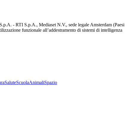
d S.p.A. - RTI S.p.A., Mediaset N.V., sede legale Amsterdam (Paesi
utilizzazione funzionale all’addestramento di sistemi di intelligenza
ura
Salute
Scuola
Animali
Spazio