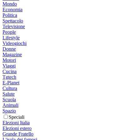
Mondo
Economia
Politica
Spettacolo
Televisione
People
Lifestyle
Videogiochi
Donne
Magazine
Motori
Viaggi
Cucina
Tgtech
E-Planet
Cultura
Salute
Scuola
Animali
Spazio
Speciali
Elezioni Italia
Elezioni estero
Grande Fratello
L'isola dei famosi