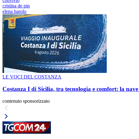
convivio
cristina de pin
elena barolo
LE VOCI DEL COSTANZA
Costanza I di Sicilia, tra tecnologia e comfort: la nav
contenuto sponsorizzato