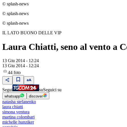
© splash-news
© splash-news
© splash-news
IL LATO BUONO DELLE VIP
Laura Chiatti, seno al vento a 
13 Giu 2014 - 12:24
13 Giu 2014 - 12:24
44
foto
Segui
su
Seguici su
whatsapp
discover
natasha stefanenko
laura chiatti
simona ventura
martina colombari
michelle hunziker