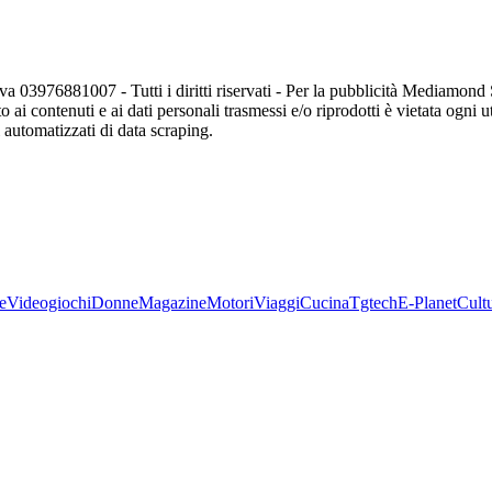
va 03976881007 - Tutti i diritti riservati - Per la pubblicità Mediamon
o ai contenuti e ai dati personali trasmessi e/o riprodotti è vietata ogni 
zi automatizzati di data scraping.
e
Videogiochi
Donne
Magazine
Motori
Viaggi
Cucina
Tgtech
E-Planet
Cult