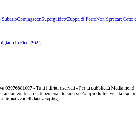
 Subasio
Comingsoon
Superguidatv
Zuppa di Porro
Non Sprecare
Cotto 
tigiano in Fiera 2025
va 03976881007 - Tutti i diritti riservati - Per la pubblicità Mediamon
o ai contenuti e ai dati personali trasmessi e/o riprodotti è vietata ogni 
zi automatizzati di data scraping.