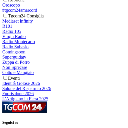
Oroscopo
#tgcom24amarcord
Tgcom24 Consiglia
Mediaset Infinity
R101
Radio 105
Virgin Radio
Radio Montecarlo
Radio Subasio
Comingsoon
Superguidatv
Zuppa di Porro
Non Sprecare
Cotto e Mangiato
Eventi
Identità Golose 2026
Salone del Risparmio 2026
Fuorisalone 2026
L'Artigiano in Fiera 2025
Seguici su