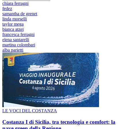
chiara ferragni
fedez
samantha de grenet
linda morselli
taylor mega
bianca atzei
francesca ferragni
elena santarelli
martina colombari
alba parietti
LE VOCI DEL COSTANZA
Costanza I di Sicilia, tra tecnologia e comfort: la
nave green della Regione