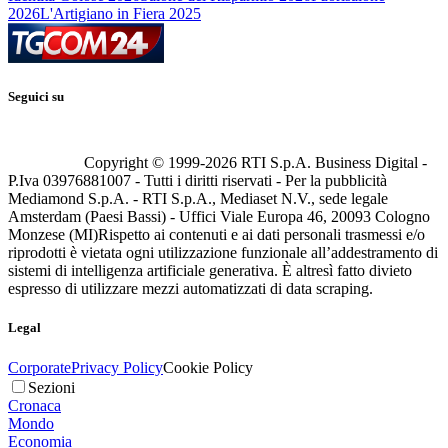
2026
L'Artigiano in Fiera 2025
Seguici su
Copyright © 1999-
2026
RTI S.p.A. Business Digital -
P.Iva 03976881007 - Tutti i diritti riservati - Per la pubblicità
Mediamond S.p.A. - RTI S.p.A., Mediaset N.V., sede legale
Amsterdam (Paesi Bassi) - Uffici Viale Europa 46, 20093 Cologno
Monzese (MI)
Rispetto ai contenuti e ai dati personali trasmessi e/o
riprodotti è vietata ogni utilizzazione funzionale all’addestramento di
sistemi di intelligenza artificiale generativa. È altresì fatto divieto
espresso di utilizzare mezzi automatizzati di data scraping.
Legal
Corporate
Privacy Policy
Cookie Policy
Sezioni
Cronaca
Mondo
Economia