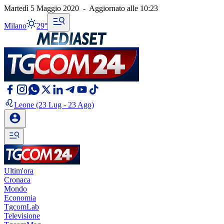
Martedì 5 Maggio 2020
-
Aggiornato alle
10:23
Milano
29°
Leone
(23 Lug - 23 Ago)
Ultim'ora
Cronaca
Mondo
Economia
TgcomLab
Televisione