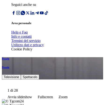
Seguici anche su
Area personale
Help e Faq
Info e contatti
Termini del servizio
Utilizzo dati e privacy
Cookie Policy
People
People
Televisione
Spettacolo
1
di 28
Avvia slideshow
Fullscreen
Zoom