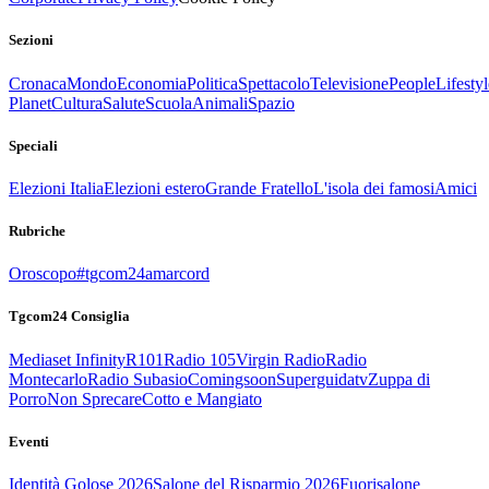
Sezioni
Cronaca
Mondo
Economia
Politica
Spettacolo
Televisione
People
Lifestyl
Planet
Cultura
Salute
Scuola
Animali
Spazio
Speciali
Elezioni Italia
Elezioni estero
Grande Fratello
L'isola dei famosi
Amici
Rubriche
Oroscopo
#tgcom24amarcord
Tgcom24 Consiglia
Mediaset Infinity
R101
Radio 105
Virgin Radio
Radio
Montecarlo
Radio Subasio
Comingsoon
Superguidatv
Zuppa di
Porro
Non Sprecare
Cotto e Mangiato
Eventi
Identità Golose 2026
Salone del Risparmio 2026
Fuorisalone