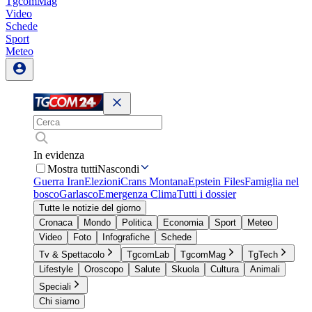
TgcomMag
Video
Schede
Sport
Meteo
In evidenza
Mostra tutti
Nascondi
Guerra Iran
Elezioni
Crans Montana
Epstein Files
Famiglia nel
bosco
Garlasco
Emergenza Clima
Tutti i dossier
Tutte le notizie del giorno
Cronaca
Mondo
Politica
Economia
Sport
Meteo
Video
Foto
Infografiche
Schede
Tv & Spettacolo
TgcomLab
TgcomMag
TgTech
Lifestyle
Oroscopo
Salute
Skuola
Cultura
Animali
Speciali
Chi siamo