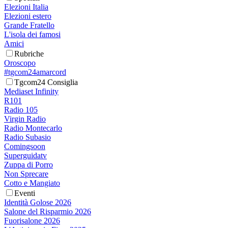
Elezioni Italia
Elezioni estero
Grande Fratello
L'isola dei famosi
Amici
Rubriche
Oroscopo
#tgcom24amarcord
Tgcom24 Consiglia
Mediaset Infinity
R101
Radio 105
Virgin Radio
Radio Montecarlo
Radio Subasio
Comingsoon
Superguidatv
Zuppa di Porro
Non Sprecare
Cotto e Mangiato
Eventi
Identità Golose 2026
Salone del Risparmio 2026
Fuorisalone 2026