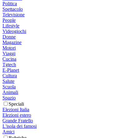
Politica
Spettacolo
Televisione
People
Lifestyle
Videogiochi
Donne
Magazine
Motori
Viaggi
Cucina
Tgtech
E-Planet
Cultura
Salute
Scuola
Animali
Spazio
Speciali
Elezioni Italia
Elezioni estero
Grande Fratello
L'isola dei famosi
Amici
Rubriche