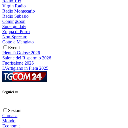
Radio 105
Virgin Radio
Radio Montecarlo
Radio Subasio
Comingsoon
Superguidatv
Zuppa di Porro
Non Sprecare
Cotto e Mangiato
Eventi
Identità Golose 2026
Salone del Risparmio 2026
Fuorisalone 2026
L'Artigiano in Fiera 2025
Seguici su
Sezioni
Cronaca
Mondo
Economia