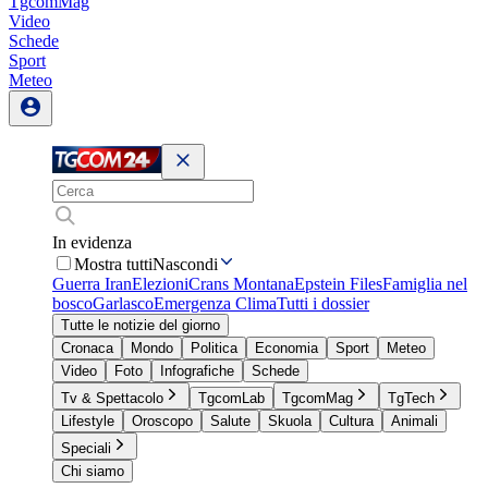
TgcomMag
Video
Schede
Sport
Meteo
In evidenza
Mostra tutti
Nascondi
Guerra Iran
Elezioni
Crans Montana
Epstein Files
Famiglia nel
bosco
Garlasco
Emergenza Clima
Tutti i dossier
Tutte le notizie del giorno
Cronaca
Mondo
Politica
Economia
Sport
Meteo
Video
Foto
Infografiche
Schede
Tv & Spettacolo
TgcomLab
TgcomMag
TgTech
Lifestyle
Oroscopo
Salute
Skuola
Cultura
Animali
Speciali
Chi siamo