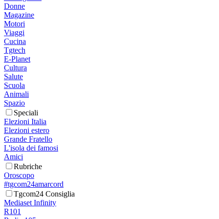
Donne
Magazine
Motori
Viaggi
Cucina
Tgtech
E-Planet
Cultura
Salute
Scuola
Animali
Spazio
Speciali
Elezioni Italia
Elezioni estero
Grande Fratello
L'isola dei famosi
Amici
Rubriche
Oroscopo
#tgcom24amarcord
Tgcom24 Consiglia
Mediaset Infinity
R101