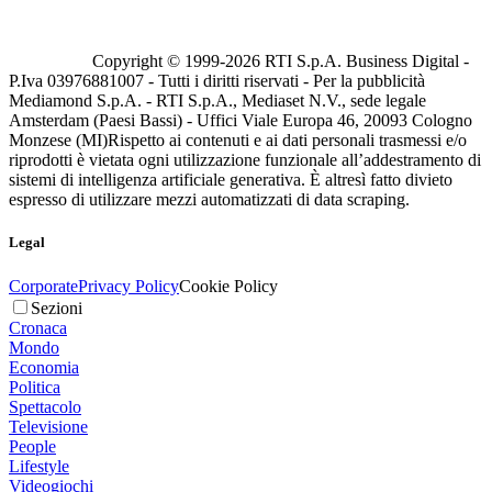
Copyright © 1999-
2026
RTI S.p.A. Business Digital -
P.Iva 03976881007 - Tutti i diritti riservati - Per la pubblicità
Mediamond S.p.A. - RTI S.p.A., Mediaset N.V., sede legale
Amsterdam (Paesi Bassi) - Uffici Viale Europa 46, 20093 Cologno
Monzese (MI)
Rispetto ai contenuti e ai dati personali trasmessi e/o
riprodotti è vietata ogni utilizzazione funzionale all’addestramento di
sistemi di intelligenza artificiale generativa. È altresì fatto divieto
espresso di utilizzare mezzi automatizzati di data scraping.
Legal
Corporate
Privacy Policy
Cookie Policy
Sezioni
Cronaca
Mondo
Economia
Politica
Spettacolo
Televisione
People
Lifestyle
Videogiochi