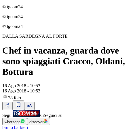
© tgcom24
© tgcom24
© tgcom24
DALLA SARDEGNA AL FORTE
Chef in vacanza, guarda dove
sono spiaggiati Cracco, Oldani,
Bottura
16 Ago 2018 - 10:53
16 Ago 2018 - 10:53
28
foto
Segui
su
Seguici su
whatsapp
discover
bruno barbieri