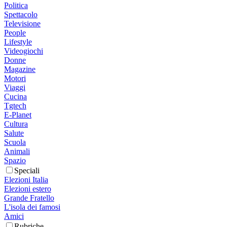
Politica
Spettacolo
Televisione
People
Lifestyle
Videogiochi
Donne
Magazine
Motori
Viaggi
Cucina
Tgtech
E-Planet
Cultura
Salute
Scuola
Animali
Spazio
Speciali
Elezioni Italia
Elezioni estero
Grande Fratello
L'isola dei famosi
Amici
Rubriche