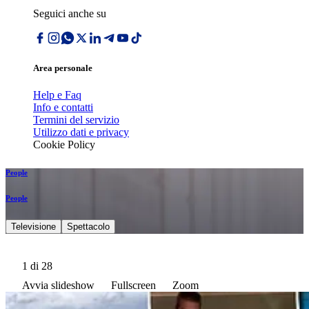
Seguici anche su
Area personale
Help e Faq
Info e contatti
Termini del servizio
Utilizzo dati e privacy
Cookie Policy
People
People
Televisione
Spettacolo
1
di 28
Avvia slideshow
Fullscreen
Zoom