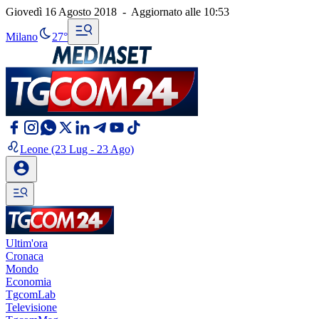
Giovedì 16 Agosto 2018
-
Aggiornato alle
10:53
Milano
27°
Leone
(23 Lug - 23 Ago)
Ultim'ora
Cronaca
Mondo
Economia
TgcomLab
Televisione