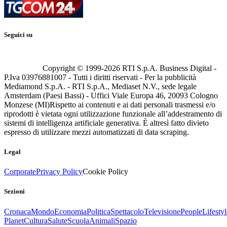
Seguici su
Copyright © 1999-
2026
RTI S.p.A. Business Digital -
P.Iva 03976881007 - Tutti i diritti riservati - Per la pubblicità
Mediamond S.p.A. - RTI S.p.A., Mediaset N.V., sede legale
Amsterdam (Paesi Bassi) - Uffici Viale Europa 46, 20093 Cologno
Monzese (MI)
Rispetto ai contenuti e ai dati personali trasmessi e/o
riprodotti è vietata ogni utilizzazione funzionale all’addestramento di
sistemi di intelligenza artificiale generativa. È altresì fatto divieto
espresso di utilizzare mezzi automatizzati di data scraping.
Legal
Corporate
Privacy Policy
Cookie Policy
Sezioni
Cronaca
Mondo
Economia
Politica
Spettacolo
Televisione
People
Lifestyl
Planet
Cultura
Salute
Scuola
Animali
Spazio