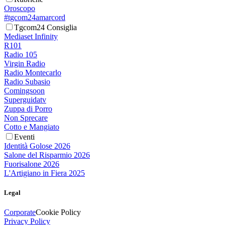
Oroscopo
#tgcom24amarcord
Tgcom24 Consiglia
Mediaset Infinity
R101
Radio 105
Virgin Radio
Radio Montecarlo
Radio Subasio
Comingsoon
Superguidatv
Zuppa di Porro
Non Sprecare
Cotto e Mangiato
Eventi
Identità Golose 2026
Salone del Risparmio 2026
Fuorisalone 2026
L'Artigiano in Fiera 2025
Legal
Corporate
Cookie Policy
Privacy Policy