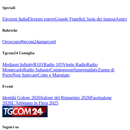
Speciali
Elezioni Italia
Elezioni estero
Grande Fratello
L'isola dei famosi
Amici
Rubriche
Oroscopo
#tgcom24amarcord
Tgcom24 Consiglia
Mediaset Infinity
R101
Radio 105
Virgin Radio
Radio
Montecarlo
Radio Subasio
Comingsoon
Superguidatv
Zuppa di
Porro
Non Sprecare
Cotto e Mangiato
Eventi
Identità Golose 2026
Salone del Risparmio 2026
Fuorisalone
2026
L'Artigiano in Fiera 2025
Seguici su