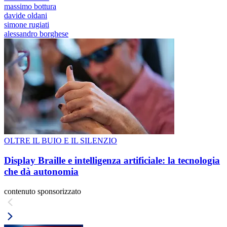
massimo bottura
davide oldani
simone rugiati
alessandro borghese
OLTRE IL BUIO E IL SILENZIO
Display Braille e intelligenza artificiale: la tecnologia
che dà autonomia
contenuto sponsorizzato