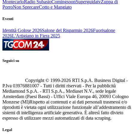
Montecarlo
Radio Subasio
Comingsoon
Superguidatv
Zuppa di
Porro
Non Sprecare
Cotto e Mangiato
Eventi
Identità Golose 2026
Salone del Risparmio 2026
Fuorisalone
2026
L'Artigiano in Fiera 2025
Seguici su
Copyright © 1999-
2026
RTI S.p.A. Business Digital -
P.Iva 03976881007 - Tutti i diritti riservati - Per la pubblicità
Mediamond S.p.A. - RTI S.p.A., Mediaset N.V., sede legale
Amsterdam (Paesi Bassi) - Uffici Viale Europa 46, 20093 Cologno
Monzese (MI)
Rispetto ai contenuti e ai dati personali trasmessi e/o
riprodotti è vietata ogni utilizzazione funzionale all’addestramento di
sistemi di intelligenza artificiale generativa. È altresì fatto divieto
espresso di utilizzare mezzi automatizzati di data scraping.
Legal