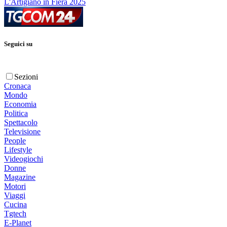
L'Artigiano in Fiera 2025
Seguici su
Sezioni
Cronaca
Mondo
Economia
Politica
Spettacolo
Televisione
People
Lifestyle
Videogiochi
Donne
Magazine
Motori
Viaggi
Cucina
Tgtech
E-Planet