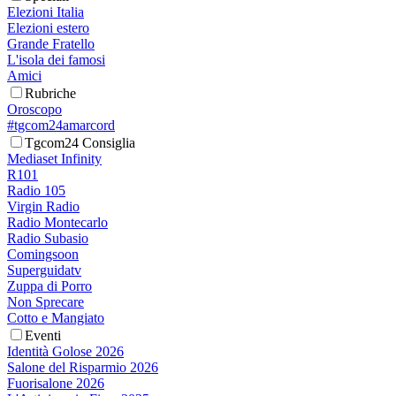
Elezioni Italia
Elezioni estero
Grande Fratello
L'isola dei famosi
Amici
Rubriche
Oroscopo
#tgcom24amarcord
Tgcom24 Consiglia
Mediaset Infinity
R101
Radio 105
Virgin Radio
Radio Montecarlo
Radio Subasio
Comingsoon
Superguidatv
Zuppa di Porro
Non Sprecare
Cotto e Mangiato
Eventi
Identità Golose 2026
Salone del Risparmio 2026
Fuorisalone 2026