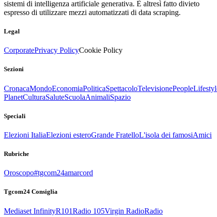
sistemi di intelligenza artificiale generativa. È altresì fatto divieto
espresso di utilizzare mezzi automatizzati di data scraping.
Legal
Corporate
Privacy Policy
Cookie Policy
Sezioni
Cronaca
Mondo
Economia
Politica
Spettacolo
Televisione
People
Lifestyl
Planet
Cultura
Salute
Scuola
Animali
Spazio
Speciali
Elezioni Italia
Elezioni estero
Grande Fratello
L'isola dei famosi
Amici
Rubriche
Oroscopo
#tgcom24amarcord
Tgcom24 Consiglia
Mediaset Infinity
R101
Radio 105
Virgin Radio
Radio