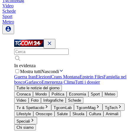
TgcomMag
Video
Schede
Sport
Meteo
In evidenza
Mostra tutti
Nascondi
Guerra Iran
Elezioni
Crans Montana
Epstein Files
Famiglia nel
bosco
Garlasco
Emergenza Clima
Tutti i dossier
Tutte le notizie del giorno
Cronaca
Mondo
Politica
Economia
Sport
Meteo
Video
Foto
Infografiche
Schede
Tv & Spettacolo
TgcomLab
TgcomMag
TgTech
Lifestyle
Oroscopo
Salute
Skuola
Cultura
Animali
Speciali
Chi siamo