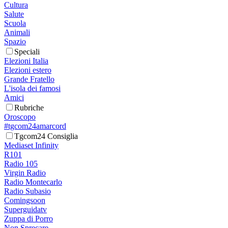
Cultura
Salute
Scuola
Animali
Spazio
Speciali
Elezioni Italia
Elezioni estero
Grande Fratello
L'isola dei famosi
Amici
Rubriche
Oroscopo
#tgcom24amarcord
Tgcom24 Consiglia
Mediaset Infinity
R101
Radio 105
Virgin Radio
Radio Montecarlo
Radio Subasio
Comingsoon
Superguidatv
Zuppa di Porro
Non Sprecare