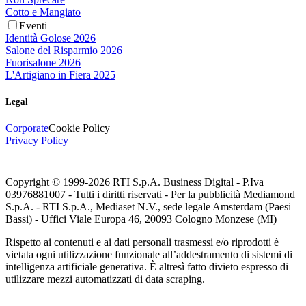
Cotto e Mangiato
Eventi
Identità Golose 2026
Salone del Risparmio 2026
Fuorisalone 2026
L'Artigiano in Fiera 2025
Legal
Corporate
Cookie Policy
Privacy Policy
Copyright © 1999-
2026
RTI S.p.A. Business Digital - P.Iva
03976881007 - Tutti i diritti riservati - Per la pubblicità Mediamond
S.p.A. - RTI S.p.A., Mediaset N.V., sede legale Amsterdam (Paesi
Bassi) - Uffici Viale Europa 46, 20093 Cologno Monzese (MI)
Rispetto ai contenuti e ai dati personali trasmessi e/o riprodotti è
vietata ogni utilizzazione funzionale all’addestramento di sistemi di
intelligenza artificiale generativa. È altresì fatto divieto espresso di
utilizzare mezzi automatizzati di data scraping.