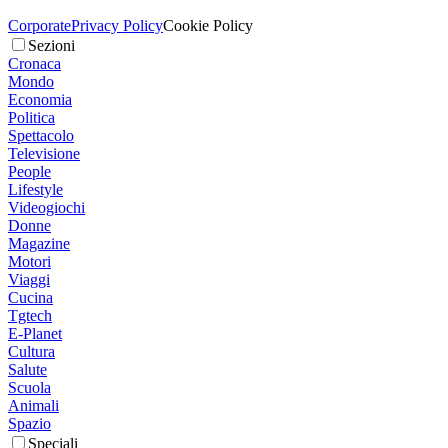
Corporate
Privacy Policy
Cookie Policy
Sezioni
Cronaca
Mondo
Economia
Politica
Spettacolo
Televisione
People
Lifestyle
Videogiochi
Donne
Magazine
Motori
Viaggi
Cucina
Tgtech
E-Planet
Cultura
Salute
Scuola
Animali
Spazio
Speciali