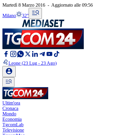
Martedì 8 Marzo 2016
-
Aggiornato alle
09:56
Milano
32°
Leone
(23 Lug - 23 Ago)
Ultim'ora
Cronaca
Mondo
Economia
TgcomLab
Televisione