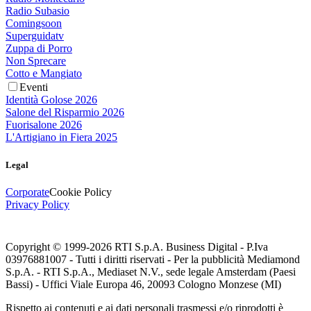
Radio Subasio
Comingsoon
Superguidatv
Zuppa di Porro
Non Sprecare
Cotto e Mangiato
Eventi
Identità Golose 2026
Salone del Risparmio 2026
Fuorisalone 2026
L'Artigiano in Fiera 2025
Legal
Corporate
Cookie Policy
Privacy Policy
Copyright © 1999-
2026
RTI S.p.A. Business Digital - P.Iva
03976881007 - Tutti i diritti riservati - Per la pubblicità Mediamond
S.p.A. - RTI S.p.A., Mediaset N.V., sede legale Amsterdam (Paesi
Bassi) - Uffici Viale Europa 46, 20093 Cologno Monzese (MI)
Rispetto ai contenuti e ai dati personali trasmessi e/o riprodotti è