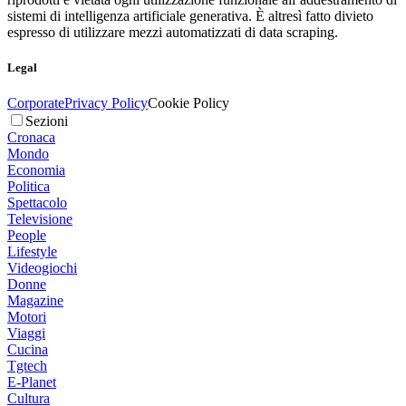
sistemi di intelligenza artificiale generativa. È altresì fatto divieto
espresso di utilizzare mezzi automatizzati di data scraping.
Legal
Corporate
Privacy Policy
Cookie Policy
Sezioni
Cronaca
Mondo
Economia
Politica
Spettacolo
Televisione
People
Lifestyle
Videogiochi
Donne
Magazine
Motori
Viaggi
Cucina
Tgtech
E-Planet
Cultura