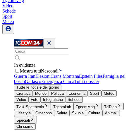
TgcomMag
Video
Schede
Sport
Meteo
In evidenza
Mostra tutti
Nascondi
Guerra Iran
Elezioni
Crans Montana
Epstein Files
Famiglia nel
bosco
Garlasco
Emergenza Clima
Tutti i dossier
Tutte le notizie del giorno
Cronaca
Mondo
Politica
Economia
Sport
Meteo
Video
Foto
Infografiche
Schede
Tv & Spettacolo
TgcomLab
TgcomMag
TgTech
Lifestyle
Oroscopo
Salute
Skuola
Cultura
Animali
Speciali
Chi siamo