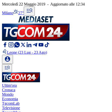
Mercoledì 22 Maggio 2019
-
Aggiornato alle
12:34
Milano
27°
Leone
(23 Lug - 23 Ago)
Ultim'ora
Cronaca
Mondo
Economia
TgcomLab
Televisione