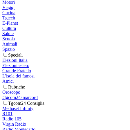
Motori
Viaggi
Cucina
Tgtech
E-Planet
Cultura
Salute
Scuola
Animali
Spazio
Speciali
Elezioni Italia
Elezioni estero
Grande Fratello
L'isola dei famosi
Amici
Rubriche
Oroscopo
#tgcom24amarcord
Tgcom24 Consiglia
Mediaset Infinity
R101
Radio 105
Virgin Radio
Radio Montecarlo