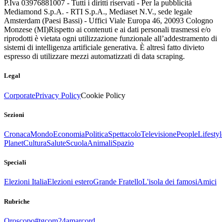
P.Iva 03976881007 - Tutti i diritti riservati - Per la pubblicità
Mediamond S.p.A. - RTI S.p.A., Mediaset N.V., sede legale
Amsterdam (Paesi Bassi) - Uffici Viale Europa 46, 20093 Cologno
Monzese (MI)
Rispetto ai contenuti e ai dati personali trasmessi e/o
riprodotti è vietata ogni utilizzazione funzionale all’addestramento di
sistemi di intelligenza artificiale generativa. È altresì fatto divieto
espresso di utilizzare mezzi automatizzati di data scraping.
Legal
Corporate
Privacy Policy
Cookie Policy
Sezioni
Cronaca
Mondo
Economia
Politica
Spettacolo
Televisione
People
Lifestyl
Planet
Cultura
Salute
Scuola
Animali
Spazio
Speciali
Elezioni Italia
Elezioni estero
Grande Fratello
L'isola dei famosi
Amici
Rubriche
Oroscopo
#tgcom24amarcord