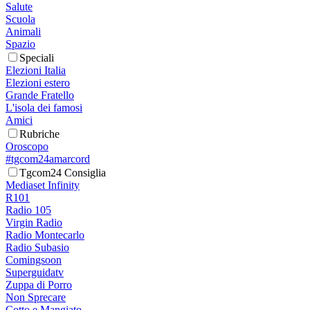
Salute
Scuola
Animali
Spazio
Speciali
Elezioni Italia
Elezioni estero
Grande Fratello
L'isola dei famosi
Amici
Rubriche
Oroscopo
#tgcom24amarcord
Tgcom24 Consiglia
Mediaset Infinity
R101
Radio 105
Virgin Radio
Radio Montecarlo
Radio Subasio
Comingsoon
Superguidatv
Zuppa di Porro
Non Sprecare
Cotto e Mangiato