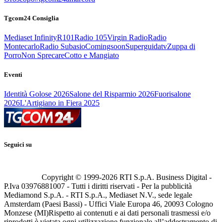
Tgcom24 Consiglia
Mediaset Infinity
R101
Radio 105
Virgin Radio
Radio
Montecarlo
Radio Subasio
Comingsoon
Superguidatv
Zuppa di
Porro
Non Sprecare
Cotto e Mangiato
Eventi
Identità Golose 2026
Salone del Risparmio 2026
Fuorisalone
2026
L'Artigiano in Fiera 2025
Seguici su
Copyright © 1999-
2026
RTI S.p.A. Business Digital -
P.Iva 03976881007 - Tutti i diritti riservati - Per la pubblicità
Mediamond S.p.A. - RTI S.p.A., Mediaset N.V., sede legale
Amsterdam (Paesi Bassi) - Uffici Viale Europa 46, 20093 Cologno
Monzese (MI)
Rispetto ai contenuti e ai dati personali trasmessi e/o
riprodotti è vietata ogni utilizzazione funzionale all’addestramento di