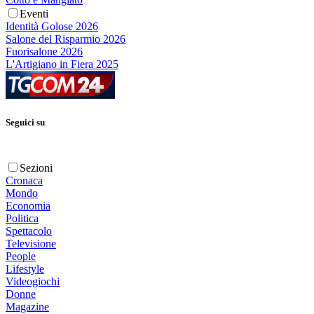
Eventi
Identità Golose 2026
Salone del Risparmio 2026
Fuorisalone 2026
L'Artigiano in Fiera 2025
Seguici su
Sezioni
Cronaca
Mondo
Economia
Politica
Spettacolo
Televisione
People
Lifestyle
Videogiochi
Donne
Magazine