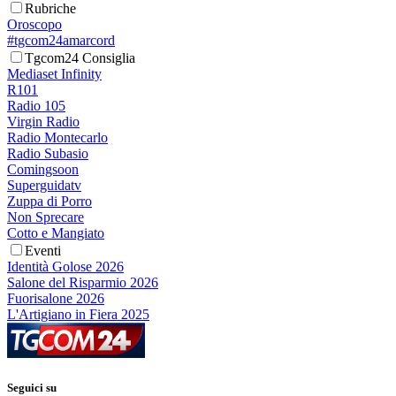
Rubriche
Oroscopo
#tgcom24amarcord
Tgcom24 Consiglia
Mediaset Infinity
R101
Radio 105
Virgin Radio
Radio Montecarlo
Radio Subasio
Comingsoon
Superguidatv
Zuppa di Porro
Non Sprecare
Cotto e Mangiato
Eventi
Identità Golose 2026
Salone del Risparmio 2026
Fuorisalone 2026
L'Artigiano in Fiera 2025
Seguici su