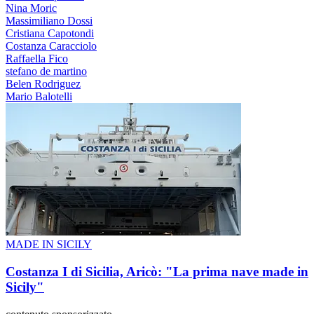
Nina Moric
Massimiliano Dossi
Cristiana Capotondi
Costanza Caracciolo
Raffaella Fico
stefano de martino
Belen Rodriguez
Mario Balotelli
MADE IN SICILY
Costanza I di Sicilia, Aricò: "La prima nave made in
Sicily"