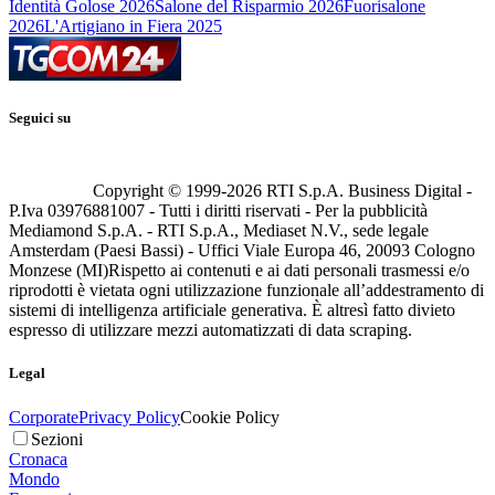
Identità Golose 2026
Salone del Risparmio 2026
Fuorisalone
2026
L'Artigiano in Fiera 2025
Seguici su
Copyright © 1999-
2026
RTI S.p.A. Business Digital -
P.Iva 03976881007 - Tutti i diritti riservati - Per la pubblicità
Mediamond S.p.A. - RTI S.p.A., Mediaset N.V., sede legale
Amsterdam (Paesi Bassi) - Uffici Viale Europa 46, 20093 Cologno
Monzese (MI)
Rispetto ai contenuti e ai dati personali trasmessi e/o
riprodotti è vietata ogni utilizzazione funzionale all’addestramento di
sistemi di intelligenza artificiale generativa. È altresì fatto divieto
espresso di utilizzare mezzi automatizzati di data scraping.
Legal
Corporate
Privacy Policy
Cookie Policy
Sezioni
Cronaca
Mondo