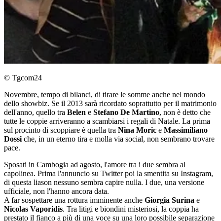
© Tgcom24
Novembre, tempo di bilanci, di tirare le somme anche nel mondo
dello showbiz. Se il 2013 sarà ricordato soprattutto per il matrimonio
dell'anno, quello tra
Belen
e
Stefano De Martino
, non è detto che
tutte le coppie arriveranno a scambiarsi i regali di Natale. La prima
sul procinto di scoppiare è quella tra
Nina Moric
e
Massimiliano
Dossi
che, in un eterno tira e molla via social, non sembrano trovare
pace.
Sposati in Cambogia ad agosto, l'amore tra i due sembra al
capolinea. Prima l'annuncio su Twitter poi la smentita su Instagram,
di questa liason nessuno sembra capire nulla. I due, una versione
ufficiale, non l'hanno ancora data.
A far sospettare una rottura imminente anche
Giorgia Surina
e
Nicolas Vaporidis
. Tra litigi e biondini misteriosi, la coppia ha
prestato il fianco a più di una voce su una loro possibile separazione