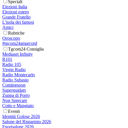
Speciali
Elezioni Italia
Elezioni estero
Grande Fratello
L'isola dei famosi
Amici
Rubriche
Oroscopo
#tgcom24amarcord
Tgcom24 Consiglia
Mediaset Infinity
R101
Radio 105
Virgin Radio
Radio Montecarlo
Radio Subasio
Comingsoon
Superguidatv
Zuppa di Porro
Non Sprecare
Cotto e Mangiato
Eventi
Identità Golose 2026
Salone del Risparmio 2026
Fuorisalone 2026