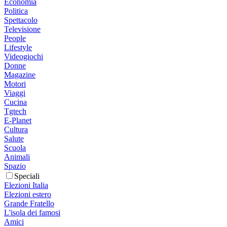
Economia
Politica
Spettacolo
Televisione
People
Lifestyle
Videogiochi
Donne
Magazine
Motori
Viaggi
Cucina
Tgtech
E-Planet
Cultura
Salute
Scuola
Animali
Spazio
Speciali
Elezioni Italia
Elezioni estero
Grande Fratello
L'isola dei famosi
Amici