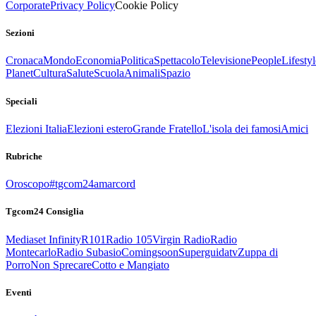
Corporate
Privacy Policy
Cookie Policy
Sezioni
Cronaca
Mondo
Economia
Politica
Spettacolo
Televisione
People
Lifestyl
Planet
Cultura
Salute
Scuola
Animali
Spazio
Speciali
Elezioni Italia
Elezioni estero
Grande Fratello
L'isola dei famosi
Amici
Rubriche
Oroscopo
#tgcom24amarcord
Tgcom24 Consiglia
Mediaset Infinity
R101
Radio 105
Virgin Radio
Radio
Montecarlo
Radio Subasio
Comingsoon
Superguidatv
Zuppa di
Porro
Non Sprecare
Cotto e Mangiato
Eventi