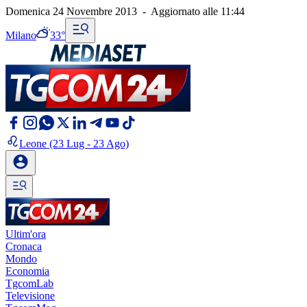
Domenica 24 Novembre 2013
-
Aggiornato alle
11:44
Milano
33°
Leone
(23 Lug - 23 Ago)
Ultim'ora
Cronaca
Mondo
Economia
TgcomLab
Televisione