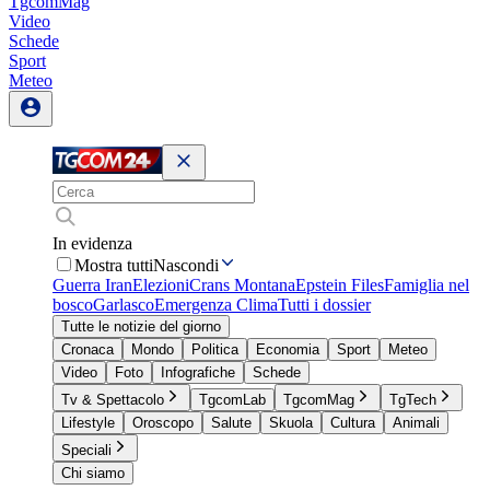
TgcomMag
Video
Schede
Sport
Meteo
In evidenza
Mostra tutti
Nascondi
Guerra Iran
Elezioni
Crans Montana
Epstein Files
Famiglia nel
bosco
Garlasco
Emergenza Clima
Tutti i dossier
Tutte le notizie del giorno
Cronaca
Mondo
Politica
Economia
Sport
Meteo
Video
Foto
Infografiche
Schede
Tv & Spettacolo
TgcomLab
TgcomMag
TgTech
Lifestyle
Oroscopo
Salute
Skuola
Cultura
Animali
Speciali
Chi siamo