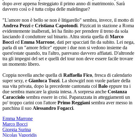
dopo aver appena festeggiato il primo anno di matrimonio. Sarà
davvero così o è tutta colpa delle malelingue?
"L'amore non è bello se non è litigarello" sembra, invece, il motto di
Andrea Pezzi
e
Cristiana Capotondi
. Pizzicati in stazione a Roma
evidentemente inalberati, lei ha finito per prendere il treno da sola
lasciando il conduttore sul binario. Altra storia quella di
Marco
Bocci
ed
Emma Marrone
, dati per spacciati fin da subito. Lei nega,
parla di un "amore felice" eppure i due non si vedono insieme da
quest'estate quando, tra l'altro, parevano davvero affiatati. D'altronde
tra gli impegni del set e quelli del tour non deve essere facile trovare
un momento libero.
Coppia novella anche quella di
Raffaella Fico
, fresca di calendario
super sexy, e
Gianluca Tozzi
. La showgirl non vuole parlare della
sua vita privata, dopo la precedente cantonata col
Balo
eppure tra i
due sembra mancare la giusta intesa. A sorpresa anche
Costanza
Caracciolo
sembra essere in crisi. Paparazzata in atteggiamenti un
po' troppo carini con l'attore
Primo Reggiani
sembra aver messo in
panchina il suo
Alessandro Fogacci
.
Emma Marrone
Marco Bocci
Giorgia Surina
Nicolas Vaporidis