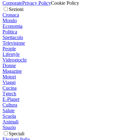
Corporate
Privacy Policy
Cookie Policy
Sezioni
Cronaca
Mondo
Economia
Politica
Spettacolo
Televisione
People
Lifestyle
Videogiochi
Donne
Magazine
Motori
Viaggi
Cucina
Tgtech
E-Planet
Cultura
Salute
Scuola
Animali
Spazio
Speciali
Elezioni Italia