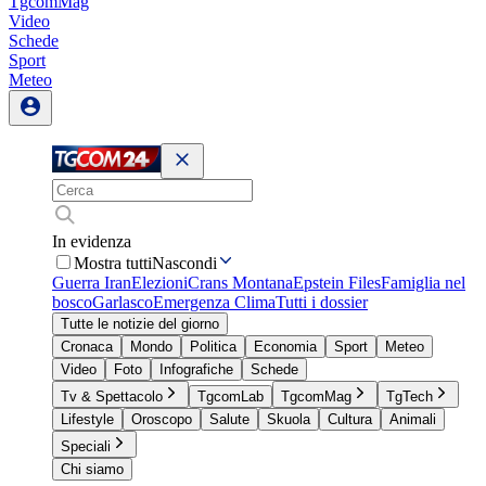
TgcomMag
Video
Schede
Sport
Meteo
In evidenza
Mostra tutti
Nascondi
Guerra Iran
Elezioni
Crans Montana
Epstein Files
Famiglia nel
bosco
Garlasco
Emergenza Clima
Tutti i dossier
Tutte le notizie del giorno
Cronaca
Mondo
Politica
Economia
Sport
Meteo
Video
Foto
Infografiche
Schede
Tv & Spettacolo
TgcomLab
TgcomMag
TgTech
Lifestyle
Oroscopo
Salute
Skuola
Cultura
Animali
Speciali
Chi siamo