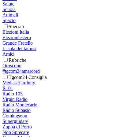
Salute
Scuola
Animali
Spazio
Speciali
Elezioni Italia
Elezioni estero
Grande Fratello
L'isola dei famosi
Amici
Rubriche
Oroscopo
#tgcom24amarcord
Tgcom24 Consiglia
Mediaset Infinity
R101
Radio 105
Virgin Radio
Radio Montecarlo
Radio Subasio
Comingsoon
Superguidatv
Zuppa di Porro
Non Sprecare