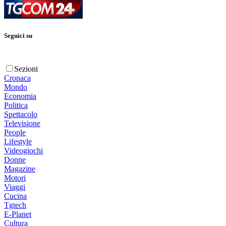
Seguici su
Sezioni
Cronaca
Mondo
Economia
Politica
Spettacolo
Televisione
People
Lifestyle
Videogiochi
Donne
Magazine
Motori
Viaggi
Cucina
Tgtech
E-Planet
Cultura