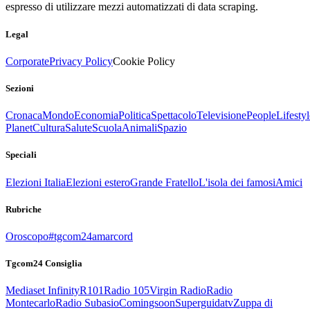
espresso di utilizzare mezzi automatizzati di data scraping.
Legal
Corporate
Privacy Policy
Cookie Policy
Sezioni
Cronaca
Mondo
Economia
Politica
Spettacolo
Televisione
People
Lifestyl
Planet
Cultura
Salute
Scuola
Animali
Spazio
Speciali
Elezioni Italia
Elezioni estero
Grande Fratello
L'isola dei famosi
Amici
Rubriche
Oroscopo
#tgcom24amarcord
Tgcom24 Consiglia
Mediaset Infinity
R101
Radio 105
Virgin Radio
Radio
Montecarlo
Radio Subasio
Comingsoon
Superguidatv
Zuppa di