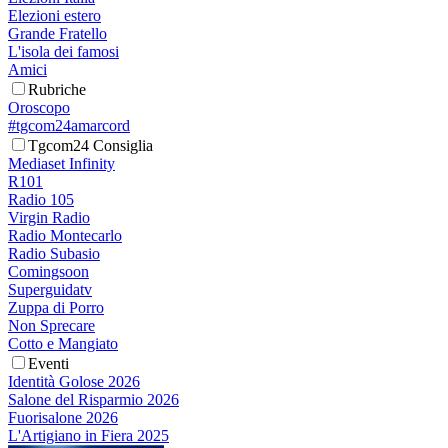
Elezioni estero
Grande Fratello
L'isola dei famosi
Amici
Rubriche
Oroscopo
#tgcom24amarcord
Tgcom24 Consiglia
Mediaset Infinity
R101
Radio 105
Virgin Radio
Radio Montecarlo
Radio Subasio
Comingsoon
Superguidatv
Zuppa di Porro
Non Sprecare
Cotto e Mangiato
Eventi
Identità Golose 2026
Salone del Risparmio 2026
Fuorisalone 2026
L'Artigiano in Fiera 2025