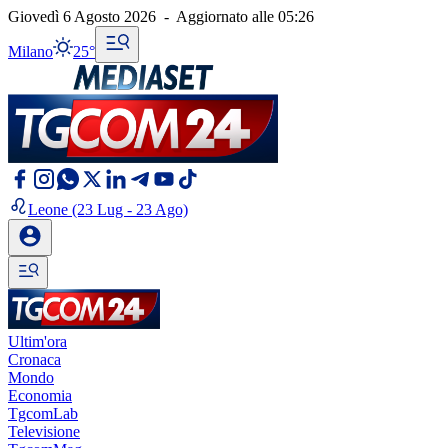
Giovedì 6 Agosto 2026
-
Aggiornato alle
05:26
Milano
25°
Leone
(23 Lug - 23 Ago)
Ultim'ora
Cronaca
Mondo
Economia
TgcomLab
Televisione