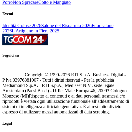
Porro
Non Sprecare
Cotto e Mangiato
Eventi
Identità Golose 2026
Salone del Risparmio 2026
Fuorisalone
2026
L'Artigiano in Fiera 2025
Seguici su
Copyright © 1999-
2026
RTI S.p.A. Business Digital -
P.Iva 03976881007 - Tutti i diritti riservati - Per la pubblicità
Mediamond S.p.A. - RTI S.p.A., Mediaset N.V., sede legale
Amsterdam (Paesi Bassi) - Uffici Viale Europa 46, 20093 Cologno
Monzese (MI)
Rispetto ai contenuti e ai dati personali trasmessi e/o
riprodotti è vietata ogni utilizzazione funzionale all’addestramento di
sistemi di intelligenza artificiale generativa. È altresì fatto divieto
espresso di utilizzare mezzi automatizzati di data scraping.
Legal