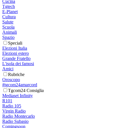
Cucina
Tgtech
E-Planet
Cultura
Salute
Scuola
Animali
Spazio
Speciali
Elezioni Italia
Elezioni estero
Grande Fratello
L'isola dei famosi
Amici
Rubriche
Oroscopo
#tgcom24amarcord
Tgcom24 Consiglia
Mediaset Infinity
R101
Radio 105
Virgin Radio
Radio Montecarlo
Radio Subasio
Comingsoon