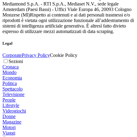
Mediamond S.p.A. - RTI S.p.A., Mediaset N.V., sede legale
Amsterdam (Paesi Bassi) - Uffici Viale Europa 46, 20093 Cologno
Monzese (MI)
Rispetto ai contenuti e ai dati personali trasmessi e/o
riprodotti è vietata ogni utilizzazione funzionale all’addestramento di
sistemi di intelligenza artificiale generativa. È altresì fatto divieto
espresso di utilizzare mezzi automatizzati di data scraping.
Legal
Corporate
Privacy Policy
Cookie Policy
Sezioni
Cronaca
Mondo
Economia
Politica
Spettacolo
Televisione
People
Lifestyle
Videogiochi
Donne
Magazine
Motori
Viaggi