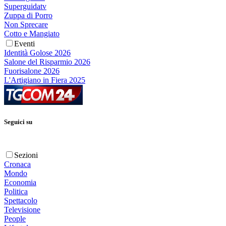
Superguidatv
Zuppa di Porro
Non Sprecare
Cotto e Mangiato
Eventi
Identità Golose 2026
Salone del Risparmio 2026
Fuorisalone 2026
L'Artigiano in Fiera 2025
Seguici su
Sezioni
Cronaca
Mondo
Economia
Politica
Spettacolo
Televisione
People