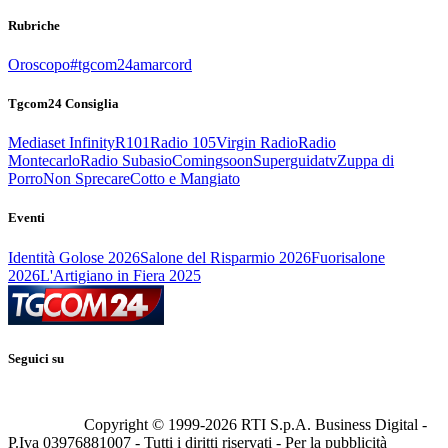
Rubriche
Oroscopo
#tgcom24amarcord
Tgcom24 Consiglia
Mediaset Infinity
R101
Radio 105
Virgin Radio
Radio
Montecarlo
Radio Subasio
Comingsoon
Superguidatv
Zuppa di
Porro
Non Sprecare
Cotto e Mangiato
Eventi
Identità Golose 2026
Salone del Risparmio 2026
Fuorisalone
2026
L'Artigiano in Fiera 2025
Seguici su
Copyright © 1999-
2026
RTI S.p.A. Business Digital -
P.Iva 03976881007 - Tutti i diritti riservati - Per la pubblicità