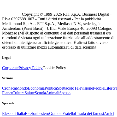
Copyright © 1999-
2026
RTI S.p.A. Business Digital -
P.Iva 03976881007 - Tutti i diritti riservati - Per la pubblicità
Mediamond S.p.A. - RTI S.p.A., Mediaset N.V., sede legale
Amsterdam (Paesi Bassi) - Uffici Viale Europa 46, 20093 Cologno
Monzese (MI)
Rispetto ai contenuti e ai dati personali trasmessi e/o
riprodotti è vietata ogni utilizzazione funzionale all’addestramento di
sistemi di intelligenza artificiale generativa. È altresì fatto divieto
espresso di utilizzare mezzi automatizzati di data scraping.
Legal
Corporate
Privacy Policy
Cookie Policy
Sezioni
Cronaca
Mondo
Economia
Politica
Spettacolo
Televisione
People
Lifestyl
Planet
Cultura
Salute
Scuola
Animali
Spazio
Speciali
Elezioni Italia
Elezioni estero
Grande Fratello
L'isola dei famosi
Amici