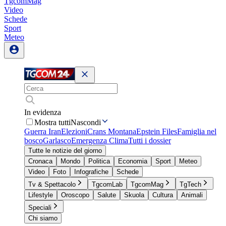
TgcomMag
Video
Schede
Sport
Meteo
In evidenza
Mostra tutti
Nascondi
Guerra Iran
Elezioni
Crans Montana
Epstein Files
Famiglia nel
bosco
Garlasco
Emergenza Clima
Tutti i dossier
Tutte le notizie del giorno
Cronaca
Mondo
Politica
Economia
Sport
Meteo
Video
Foto
Infografiche
Schede
Tv & Spettacolo
TgcomLab
TgcomMag
TgTech
Lifestyle
Oroscopo
Salute
Skuola
Cultura
Animali
Speciali
Chi siamo