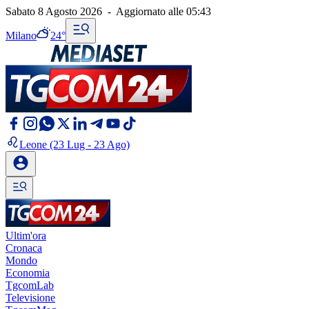
Sabato 8 Agosto 2026
-
Aggiornato alle
05:43
Milano
24°
Leone
(23 Lug - 23 Ago)
Ultim'ora
Cronaca
Mondo
Economia
TgcomLab
Televisione