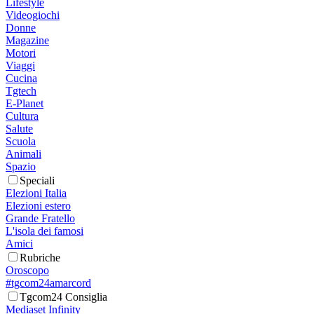
Lifestyle
Videogiochi
Donne
Magazine
Motori
Viaggi
Cucina
Tgtech
E-Planet
Cultura
Salute
Scuola
Animali
Spazio
Speciali
Elezioni Italia
Elezioni estero
Grande Fratello
L'isola dei famosi
Amici
Rubriche
Oroscopo
#tgcom24amarcord
Tgcom24 Consiglia
Mediaset Infinity