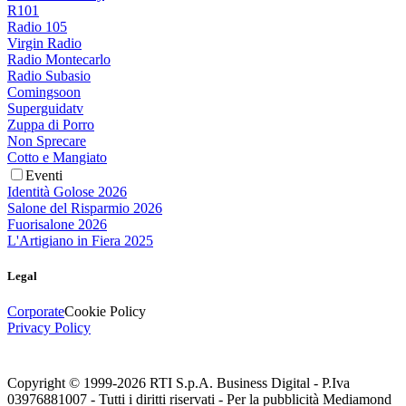
R101
Radio 105
Virgin Radio
Radio Montecarlo
Radio Subasio
Comingsoon
Superguidatv
Zuppa di Porro
Non Sprecare
Cotto e Mangiato
Eventi
Identità Golose 2026
Salone del Risparmio 2026
Fuorisalone 2026
L'Artigiano in Fiera 2025
Legal
Corporate
Cookie Policy
Privacy Policy
Copyright © 1999-
2026
RTI S.p.A. Business Digital - P.Iva
03976881007 - Tutti i diritti riservati - Per la pubblicità Mediamond