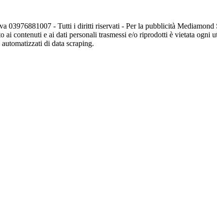
va 03976881007 - Tutti i diritti riservati - Per la pubblicità Mediamon
o ai contenuti e ai dati personali trasmessi e/o riprodotti è vietata ogni 
zi automatizzati di data scraping.