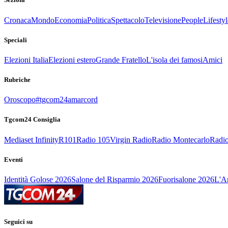
Cronaca
Mondo
Economia
Politica
Spettacolo
Televisione
People
Lifestyl
Speciali
Elezioni Italia
Elezioni estero
Grande Fratello
L'isola dei famosi
Amici
Rubriche
Oroscopo
#tgcom24amarcord
Tgcom24 Consiglia
Mediaset Infinity
R101
Radio 105
Virgin Radio
Radio Montecarlo
Radio
Eventi
Identità Golose 2026
Salone del Risparmio 2026
Fuorisalone 2026
L'Ar
Seguici su