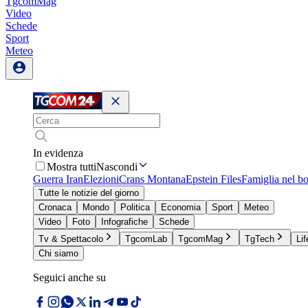
TgcomMag
Video
Schede
Sport
Meteo
In evidenza
Mostra tutti
Nascondi
Guerra Iran
Elezioni
Crans Montana
Epstein Files
Famiglia nel b
Tutte le notizie del giorno
Cronaca
Mondo
Politica
Economia
Sport
Meteo
Video
Foto
Infografiche
Schede
Tv & Spettacolo
TgcomLab
TgcomMag
TgTech
Lif
Chi siamo
Seguici anche su