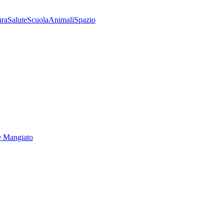
ura
Salute
Scuola
Animali
Spazio
e Mangiato