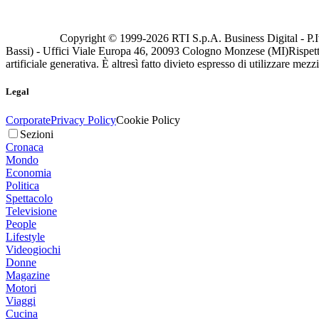
Copyright © 1999-
2026
RTI S.p.A. Business Digital - P.I
Bassi) - Uffici Viale Europa 46, 20093 Cologno Monzese (MI)
Rispett
artificiale generativa. È altresì fatto divieto espresso di utilizzare mez
Legal
Corporate
Privacy Policy
Cookie Policy
Sezioni
Cronaca
Mondo
Economia
Politica
Spettacolo
Televisione
People
Lifestyle
Videogiochi
Donne
Magazine
Motori
Viaggi
Cucina