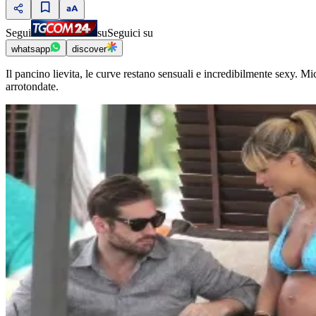
Segui
su
Seguici su
whatsapp
discover
Il pancino lievita, le curve restano sensuali e incredibilmente sexy. 
arrotondate.