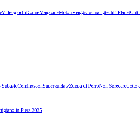
e
Videogiochi
Donne
Magazine
Motori
Viaggi
Cucina
Tgtech
E-Planet
Cult
 Subasio
Comingsoon
Superguidatv
Zuppa di Porro
Non Sprecare
Cotto 
tigiano in Fiera 2025