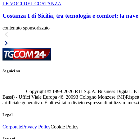
LE VOCI DEL COSTANZA
Costanza I di Sicilia, tra tecnologia e comfort: la nav
contenuto sponsorizzato
Seguici su
Copyright © 1999-
2026
RTI S.p.A. Business Digital - P.I
Bassi) - Uffici Viale Europa 46, 20093 Cologno Monzese (MI)
Rispett
artificiale generativa. È altresì fatto divieto espresso di utilizzare mez
Legal
Corporate
Privacy Policy
Cookie Policy
Sezioni