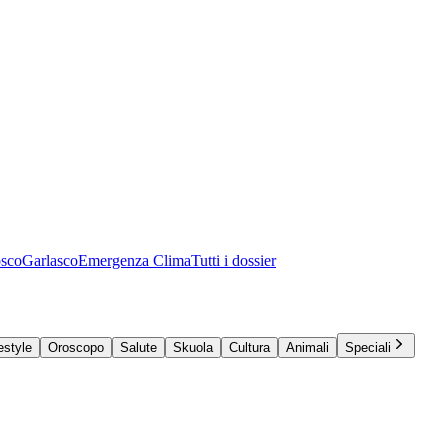
osco
Garlasco
Emergenza Clima
Tutti i dossier
estyle
Oroscopo
Salute
Skuola
Cultura
Animali
Speciali