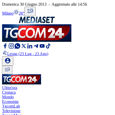
Domenica 30 Giugno 2013
-
Aggiornato alle
14:56
Milano
28°
Leone
(23 Lug - 23 Ago)
Ultim'ora
Cronaca
Mondo
Economia
TgcomLab
Televisione