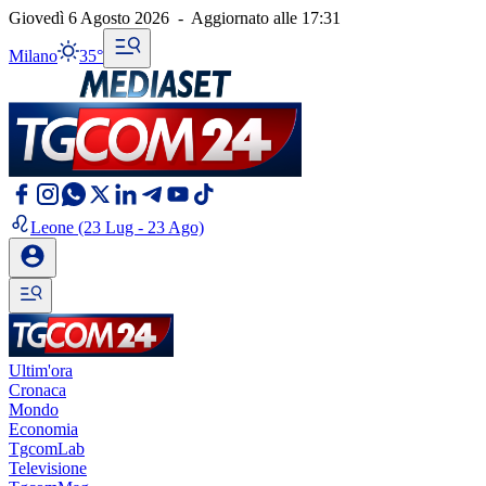
Giovedì 6 Agosto 2026
-
Aggiornato alle
17:31
Milano
35°
Leone
(23 Lug - 23 Ago)
Ultim'ora
Cronaca
Mondo
Economia
TgcomLab
Televisione