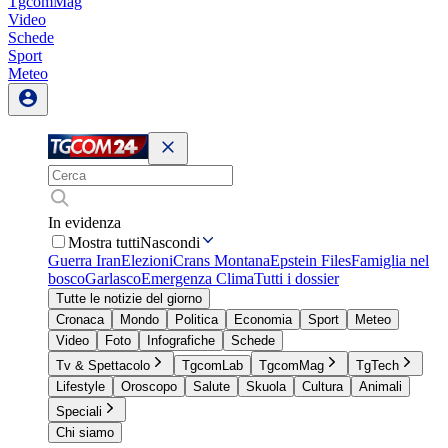
TgcomMag
Video
Schede
Sport
Meteo
In evidenza
Mostra tutti
Nascondi
Guerra Iran
Elezioni
Crans Montana
Epstein Files
Famiglia nel
bosco
Garlasco
Emergenza Clima
Tutti i dossier
Tutte le notizie del giorno
Cronaca
Mondo
Politica
Economia
Sport
Meteo
Video
Foto
Infografiche
Schede
Tv & Spettacolo
TgcomLab
TgcomMag
TgTech
Lifestyle
Oroscopo
Salute
Skuola
Cultura
Animali
Speciali
Chi siamo