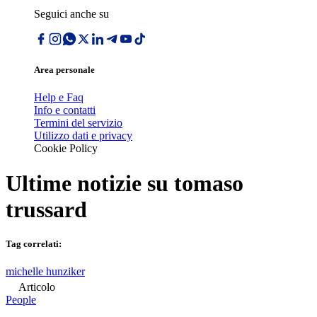
Seguici anche su
Area personale
Help e Faq
Info e contatti
Termini del servizio
Utilizzo dati e privacy
Cookie Policy
Ultime notizie su
tomaso
trussard
Tag correlati:
michelle hunziker
Articolo
People