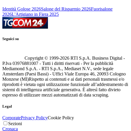
Identità Golose 2026
Salone del Risparmio 2026
Fuorisalone
2026
L'Artigiano in Fiera 2025
Seguici su
Copyright © 1999-
2026
RTI S.p.A. Business Digital -
P.Iva 03976881007 - Tutti i diritti riservati - Per la pubblicità
Mediamond S.p.A. - RTI S.p.A., Mediaset N.V., sede legale
Amsterdam (Paesi Bassi) - Uffici Viale Europa 46, 20093 Cologno
Monzese (MI)
Rispetto ai contenuti e ai dati personali trasmessi e/o
riprodotti è vietata ogni utilizzazione funzionale all’addestramento di
sistemi di intelligenza artificiale generativa. È altresì fatto divieto
espresso di utilizzare mezzi automatizzati di data scraping.
Legal
Corporate
Privacy Policy
Cookie Policy
Sezioni
Cronaca