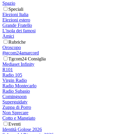
Spazio
Speciali
Elezioni Italia
Elezioni estero
Grande Fratello
L'isola dei famosi
Amici
Rubriche
Oroscopo
#tgcom24amarcord
Tgcom24 Consiglia
Mediaset Infinity
R101
Radio 105
Virgin Radio
Radio Montecarlo
Radio Subasio
Comingsoon
Superguidatv
Zuppa di Porro
Non Sprecare
Cotto e Mangiato
Eventi
Identità Golose 2026