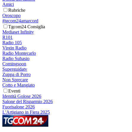
Amici
Rubriche
Oroscopo
#tgcom24amarcord
Tgcom24 Consiglia
Mediaset Infinity
R101
Radio 105
Virgin Radio
Radio Montecarlo
Radio Subasio
Comingsoon
Superguidatv
Zuppa di Porro
Non Sprecare
Cotto e Mangiato
Eventi
Identità Golose 2026
Salone del Risparmio 2026
Fuorisalone 2026
L'Artigiano in Fiera 2025