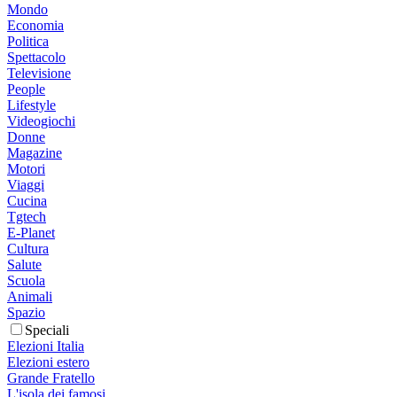
Mondo
Economia
Politica
Spettacolo
Televisione
People
Lifestyle
Videogiochi
Donne
Magazine
Motori
Viaggi
Cucina
Tgtech
E-Planet
Cultura
Salute
Scuola
Animali
Spazio
Speciali
Elezioni Italia
Elezioni estero
Grande Fratello
L'isola dei famosi