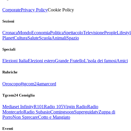
Corporate
Privacy Policy
Cookie Policy
Sezioni
Cronaca
Mondo
Economia
Politica
Spettacolo
Televisione
People
Lifestyl
Planet
Cultura
Salute
Scuola
Animali
Spazio
Speciali
Elezioni Italia
Elezioni estero
Grande Fratello
L'isola dei famosi
Amici
Rubriche
Oroscopo
#tgcom24amarcord
Tgcom24 Consiglia
Mediaset Infinity
R101
Radio 105
Virgin Radio
Radio
Montecarlo
Radio Subasio
Comingsoon
Superguidatv
Zuppa di
Porro
Non Sprecare
Cotto e Mangiato
Eventi