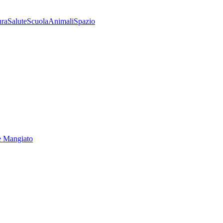
ura
Salute
Scuola
Animali
Spazio
e Mangiato