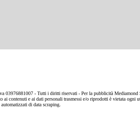
va 03976881007 - Tutti i diritti riservati - Per la pubblicità Mediamon
o ai contenuti e ai dati personali trasmessi e/o riprodotti è vietata ogni 
zi automatizzati di data scraping.