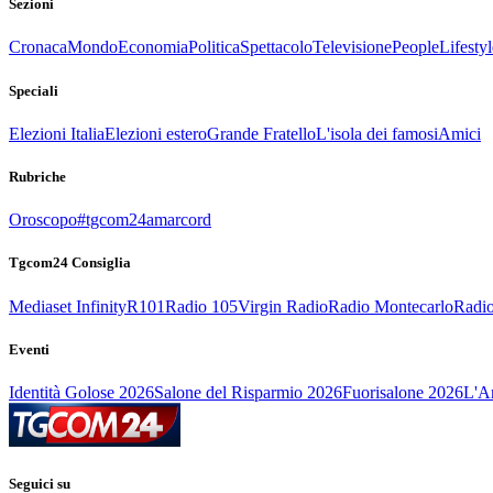
Sezioni
Cronaca
Mondo
Economia
Politica
Spettacolo
Televisione
People
Lifestyl
Speciali
Elezioni Italia
Elezioni estero
Grande Fratello
L'isola dei famosi
Amici
Rubriche
Oroscopo
#tgcom24amarcord
Tgcom24 Consiglia
Mediaset Infinity
R101
Radio 105
Virgin Radio
Radio Montecarlo
Radio
Eventi
Identità Golose 2026
Salone del Risparmio 2026
Fuorisalone 2026
L'Ar
Seguici su