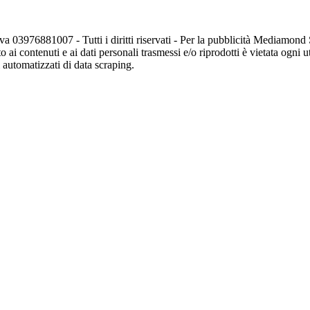
va 03976881007 - Tutti i diritti riservati - Per la pubblicità Mediamon
o ai contenuti e ai dati personali trasmessi e/o riprodotti è vietata ogni 
zi automatizzati di data scraping.