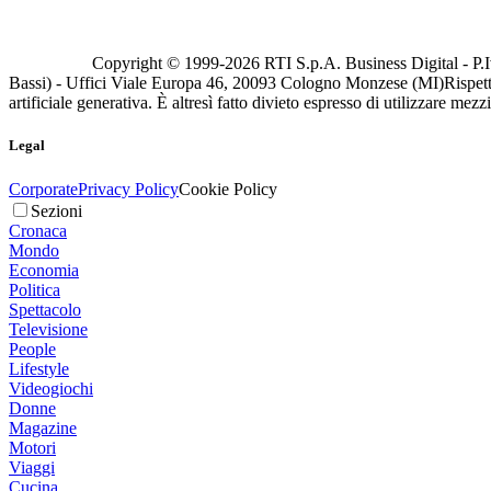
Copyright © 1999-
2026
RTI S.p.A. Business Digital - P.I
Bassi) - Uffici Viale Europa 46, 20093 Cologno Monzese (MI)
Rispett
artificiale generativa. È altresì fatto divieto espresso di utilizzare mez
Legal
Corporate
Privacy Policy
Cookie Policy
Sezioni
Cronaca
Mondo
Economia
Politica
Spettacolo
Televisione
People
Lifestyle
Videogiochi
Donne
Magazine
Motori
Viaggi
Cucina