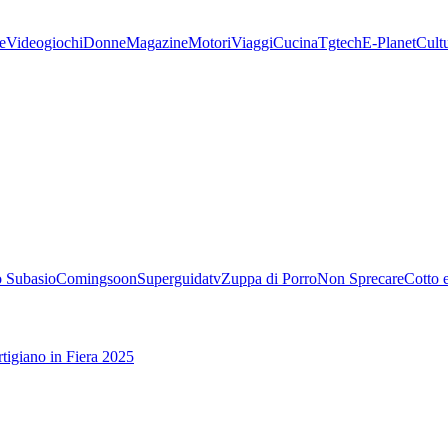
e
Videogiochi
Donne
Magazine
Motori
Viaggi
Cucina
Tgtech
E-Planet
Cult
 Subasio
Comingsoon
Superguidatv
Zuppa di Porro
Non Sprecare
Cotto 
tigiano in Fiera 2025