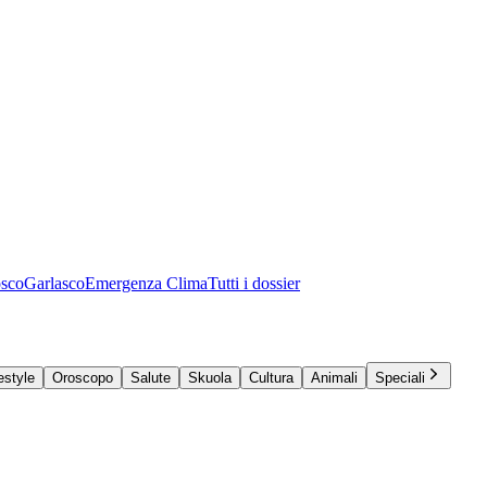
osco
Garlasco
Emergenza Clima
Tutti i dossier
estyle
Oroscopo
Salute
Skuola
Cultura
Animali
Speciali