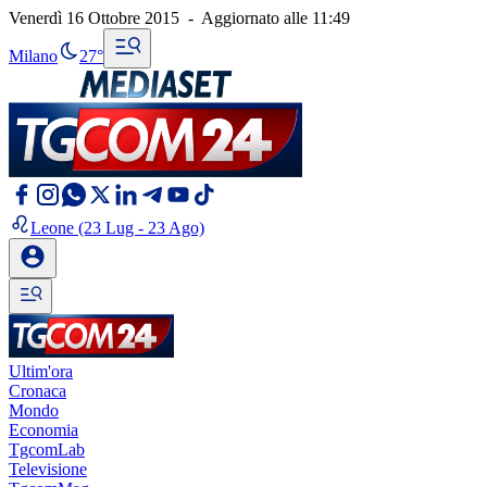
Venerdì 16 Ottobre 2015
-
Aggiornato alle
11:49
Milano
27°
Leone
(23 Lug - 23 Ago)
Ultim'ora
Cronaca
Mondo
Economia
TgcomLab
Televisione