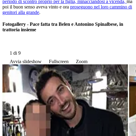
periodo di scontro proprio per la figlia, minacciandosi a vicenda,
ma
poi il buon senso aveva vinto e ora
proseguono nel loro cammino di
genitori alla grande
.
Fotogallery - Pace fatta tra Belen e Antonino Spinalbese, in
trattoria insieme
1
di 9
Avvia slideshow
Fullscreen
Zoom