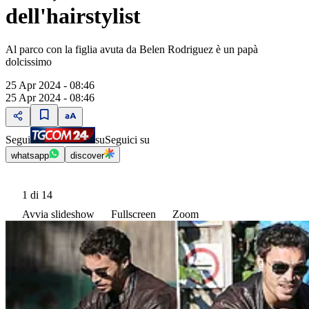
dell'hairstylist
Al parco con la figlia avuta da Belen Rodriguez è un papà
dolcissimo
25 Apr 2024 - 08:46
25 Apr 2024 - 08:46
Segui
su
Seguici su
whatsapp
discover
1
di 14
Avvia slideshow
Fullscreen
Zoom