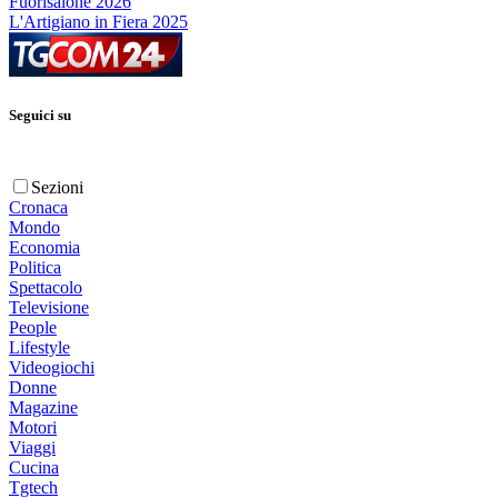
Fuorisalone 2026
L'Artigiano in Fiera 2025
Seguici su
Sezioni
Cronaca
Mondo
Economia
Politica
Spettacolo
Televisione
People
Lifestyle
Videogiochi
Donne
Magazine
Motori
Viaggi
Cucina
Tgtech