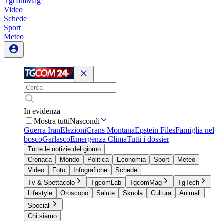
TgcomMag
Video
Schede
Sport
Meteo
In evidenza
Mostra tutti
Nascondi
Guerra Iran
Elezioni
Crans Montana
Epstein Files
Famiglia nel
bosco
Garlasco
Emergenza Clima
Tutti i dossier
Tutte le notizie del giorno
Cronaca
Mondo
Politica
Economia
Sport
Meteo
Video
Foto
Infografiche
Schede
Tv & Spettacolo
TgcomLab
TgcomMag
TgTech
Lifestyle
Oroscopo
Salute
Skuola
Cultura
Animali
Speciali
Chi siamo