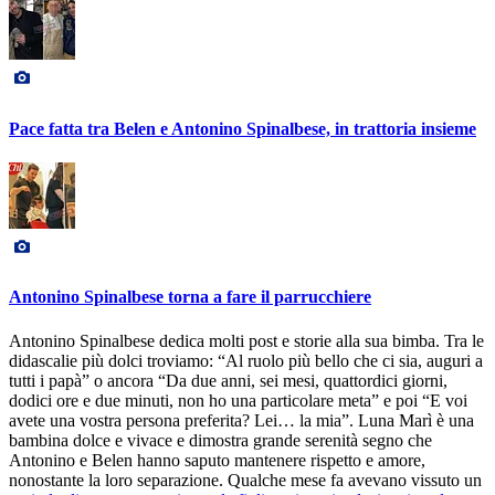
Pace fatta tra Belen e Antonino Spinalbese, in trattoria insieme
Antonino Spinalbese torna a fare il parrucchiere
Antonino Spinalbese dedica molti post e storie alla sua bimba. Tra le
didascalie più dolci troviamo: “Al ruolo più bello che ci sia, auguri a
tutti i papà” o ancora “Da due anni, sei mesi, quattordici giorni,
dodici ore e due minuti, non ho una particolare meta” e poi “E voi
avete una vostra persona preferita? Lei… la mia”. Luna Marì è una
bambina dolce e vivace e dimostra grande serenità segno che
Antonino e Belen hanno saputo mantenere rispetto e amore,
nonostante la loro separazione. Qualche mese fa avevano vissuto un