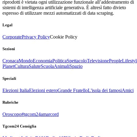
riprodotti è vietata ogni utilizzazione funzionale all’addestramento di
sistemi di intelligenza artificiale generativa. È altresì fatto divieto
espresso di utilizzare mezzi automatizzati di data scraping.
Legal
Corporate
Privacy Policy
Cookie Policy
Sezioni
Cronaca
Mondo
Economia
Politica
Spettacolo
Televisione
People
Lifestyl
Planet
Cultura
Salute
Scuola
Animali
Spazio
Speciali
Elezioni Italia
Elezioni estero
Grande Fratello
L'isola dei famosi
Amici
Rubriche
Oroscopo
#tgcom24amarcord
Tgcom24 Consiglia