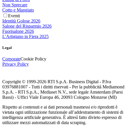
Non Sprecare
Cotto e Mangiato
Eventi
Identità Golose 2026
Salone del Risparmio 2026
Fuorisalone 2026
L'Artigiano in Fiera 2025
Legal
Corporate
Cookie Policy
Privacy Policy
Copyright © 1999-
2026
RTI S.p.A. Business Digital - P.Iva
03976881007 - Tutti i diritti riservati - Per la pubblicità Mediamond
S.p.A. - RTI S.p.A., Mediaset N.V., sede legale Amsterdam (Paesi
Bassi) - Uffici Viale Europa 46, 20093 Cologno Monzese (MI)
Rispetto ai contenuti e ai dati personali trasmessi e/o riprodotti è
vietata ogni utilizzazione funzionale all’addestramento di sistemi di
intelligenza artificiale generativa. È altresì fatto divieto espresso di
utilizzare mezzi automatizzati di data scraping.