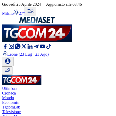
Giovedì 25 Aprile 2024
-
Aggiornato alle
08:46
Milano
27°
Leone
(23 Lug - 23 Ago)
Ultim'ora
Cronaca
Mondo
Economia
TgcomLab
Televisione