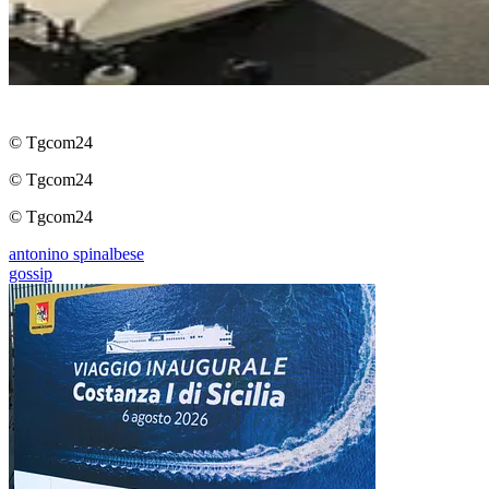
© Tgcom24
© Tgcom24
© Tgcom24
antonino spinalbese
gossip