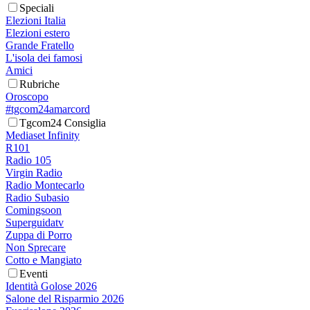
Speciali
Elezioni Italia
Elezioni estero
Grande Fratello
L'isola dei famosi
Amici
Rubriche
Oroscopo
#tgcom24amarcord
Tgcom24 Consiglia
Mediaset Infinity
R101
Radio 105
Virgin Radio
Radio Montecarlo
Radio Subasio
Comingsoon
Superguidatv
Zuppa di Porro
Non Sprecare
Cotto e Mangiato
Eventi
Identità Golose 2026
Salone del Risparmio 2026