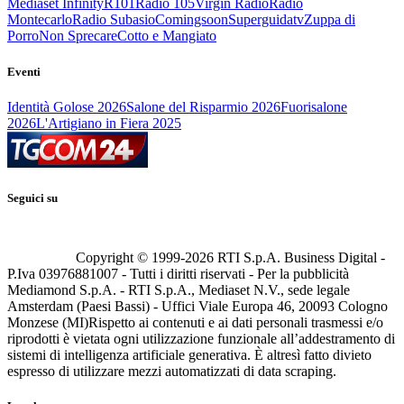
Mediaset Infinity
R101
Radio 105
Virgin Radio
Radio
Montecarlo
Radio Subasio
Comingsoon
Superguidatv
Zuppa di
Porro
Non Sprecare
Cotto e Mangiato
Eventi
Identità Golose 2026
Salone del Risparmio 2026
Fuorisalone
2026
L'Artigiano in Fiera 2025
Seguici su
Copyright © 1999-
2026
RTI S.p.A. Business Digital -
P.Iva 03976881007 - Tutti i diritti riservati - Per la pubblicità
Mediamond S.p.A. - RTI S.p.A., Mediaset N.V., sede legale
Amsterdam (Paesi Bassi) - Uffici Viale Europa 46, 20093 Cologno
Monzese (MI)
Rispetto ai contenuti e ai dati personali trasmessi e/o
riprodotti è vietata ogni utilizzazione funzionale all’addestramento di
sistemi di intelligenza artificiale generativa. È altresì fatto divieto
espresso di utilizzare mezzi automatizzati di data scraping.