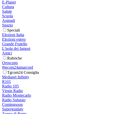
E-Planet
Cultura
Salute
Scuola
Animali
Spazio
Speciali
Elezioni Italia
Elezioni estero
Grande Fratello
L'isola dei famosi
Amici
Rubriche
Oroscopo
#tgcom24amarcord
Tgcom24 Consiglia
Mediaset Infinity
R101
Radio 105
Virgin Radio
Radio Montecarlo
Radio Subasio
Comingsoon
Superguidatv
Zuppa di Porro