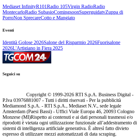
Mediaset Infinity
R101
Radio 105
Virgin Radio
Radio
Montecarlo
Radio Subasio
Comingsoon
Superguidatv
Zuppa di
Porro
Non Sprecare
Cotto e Mangiato
Eventi
Identità Golose 2026
Salone del Risparmio 2026
Fuorisalone
2026
L'Artigiano in Fiera 2025
Seguici su
Copyright © 1999-
2026
RTI S.p.A. Business Digital -
P.Iva 03976881007 - Tutti i diritti riservati - Per la pubblicità
Mediamond S.p.A. - RTI S.p.A., Mediaset N.V., sede legale
Amsterdam (Paesi Bassi) - Uffici Viale Europa 46, 20093 Cologno
Monzese (MI)
Rispetto ai contenuti e ai dati personali trasmessi e/o
riprodotti è vietata ogni utilizzazione funzionale all’addestramento di
sistemi di intelligenza artificiale generativa. È altresì fatto divieto
espresso di utilizzare mezzi automatizzati di data scraping.