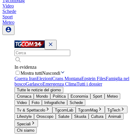
TgcomMag
Video
Schede
Sport
Meteo
In evidenza
Mostra tutti
Nascondi
Guerra Iran
Elezioni
Crans Montana
Epstein Files
Famiglia nel
bosco
Garlasco
Emergenza Clima
Tutti i dossier
Tutte le notizie del giorno
Cronaca
Mondo
Politica
Economia
Sport
Meteo
Video
Foto
Infografiche
Schede
Tv & Spettacolo
TgcomLab
TgcomMag
TgTech
Lifestyle
Oroscopo
Salute
Skuola
Cultura
Animali
Speciali
Chi siamo