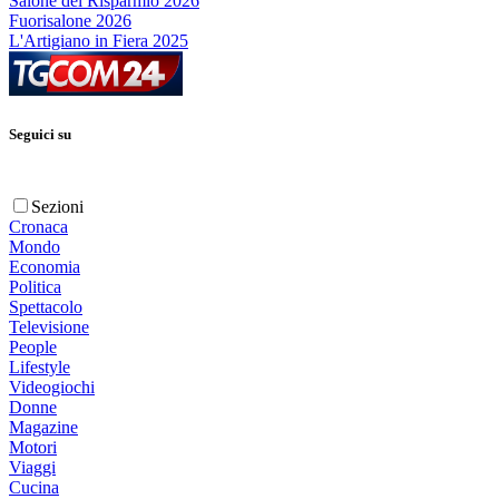
Salone del Risparmio 2026
Fuorisalone 2026
L'Artigiano in Fiera 2025
Seguici su
Sezioni
Cronaca
Mondo
Economia
Politica
Spettacolo
Televisione
People
Lifestyle
Videogiochi
Donne
Magazine
Motori
Viaggi
Cucina