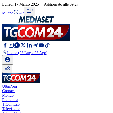
Lunedì 17 Marzo 2025
-
Aggiornato alle
09:27
Milano
24°
Leone
(23 Lug - 23 Ago)
Ultim'ora
Cronaca
Mondo
Economia
TgcomLab
Televisione