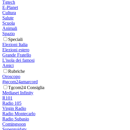
Tgtech
E-Planet
Cultura
Salute
Scuola
Animali
Spazio
Speciali
Elezioni Italia
Elezioni estero
Grande Fratello
L'isola dei famosi
Amici
Rubriche
Oroscopo
#tgcom24amarcord
Tgcom24 Consiglia
Mediaset Infinity
R101
Radio 105
Virgin Radio
Radio Montecarlo
Radio Subasio
Comingsoon
Superguidatv