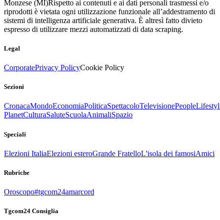
Monzese (MI)
Rispetto ai contenuti e ai dati personali trasmessi e/o
riprodotti è vietata ogni utilizzazione funzionale all’addestramento di
sistemi di intelligenza artificiale generativa. È altresì fatto divieto
espresso di utilizzare mezzi automatizzati di data scraping.
Legal
Corporate
Privacy Policy
Cookie Policy
Sezioni
Cronaca
Mondo
Economia
Politica
Spettacolo
Televisione
People
Lifestyl
Planet
Cultura
Salute
Scuola
Animali
Spazio
Speciali
Elezioni Italia
Elezioni estero
Grande Fratello
L'isola dei famosi
Amici
Rubriche
Oroscopo
#tgcom24amarcord
Tgcom24 Consiglia