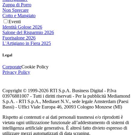
Zuppa di Porro
Non Sprecare
Cotto e Mangiato
Eventi
Identità Golose 2026
Salone del Risparmio 2026
Fuorisalone 2026
L'Artigiano in Fiera 2025
Legal
Corporate
Cookie Policy
Privacy Policy
Copyright © 1999-
2026
RTI S.p.A. Business Digital - P.Iva
03976881007 - Tutti i diritti riservati - Per la pubblicità Mediamond
S.p.A. - RTI S.p.A., Mediaset N.V., sede legale Amsterdam (Paesi
Bassi) - Uffici Viale Europa 46, 20093 Cologno Monzese (MI)
Rispetto ai contenuti e ai dati personali trasmessi e/o riprodotti è
vietata ogni utilizzazione funzionale all’addestramento di sistemi di
intelligenza artificiale generativa. È altresì fatto divieto espresso di
utilizzare mezzi automatizzati di data scraping.