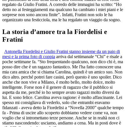
regalato da Giulio Fratini. A corredo delle immagini ha scritto: “Ho
detto no ai festeggiamenti ma qualcuno ha cambiato i miei piani e le
sorprese non sono ancora finite”. Infatti, Fratini non solo le ha
organizzato una festicciola, ma le ha regalato un viaggio da sogno.
La storia d’amore tra la Fiordelisi e
Fratini
Antonella Fiordelisi e Giulio Fratini stanno insieme da un paio di
mesi e la prima foto di coppia
arriva dal settimanale “Chi” e risale a
poche settimane fa. “Sto frequentando qualcuno, non dico chi è, ma
posso dire che è un ragazzo fantastico. Me l'ha fatto conoscere una
mia cara amica che si chiama Carolina, quindi è un amico suo. Non
dico altro. perché potrei fare casini, però questo è uno spoiler. Dico
anche che non vive a Milano, è molto bello, molto dolce, molto
intelligente. Forse non è il genere di ragazzo che il pubblico si
aspetta da me, perché io ho sempre avuto ragazzi molto diversi da
lui. E sono felice. Carolina aveva ragione: è molto affascinante. Lei
spesso mi consigliava di vederlo, solo che entrambi eravamo
fidanzati - aveva detto la Fiordelisi a “Novella 2000” qualche tempo
fa - Prima di uscire allo scoperto dobbiamo vedere come va, non
voglio che si intromettano terze persone. Anche se in realtà non ci
stiamo nascondendo: usciamo, andiamo a cena. Ma in posti dove è