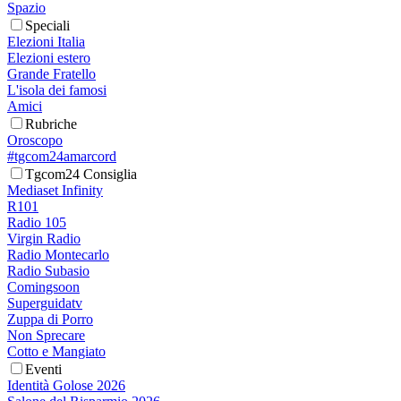
Spazio
Speciali
Elezioni Italia
Elezioni estero
Grande Fratello
L'isola dei famosi
Amici
Rubriche
Oroscopo
#tgcom24amarcord
Tgcom24 Consiglia
Mediaset Infinity
R101
Radio 105
Virgin Radio
Radio Montecarlo
Radio Subasio
Comingsoon
Superguidatv
Zuppa di Porro
Non Sprecare
Cotto e Mangiato
Eventi
Identità Golose 2026