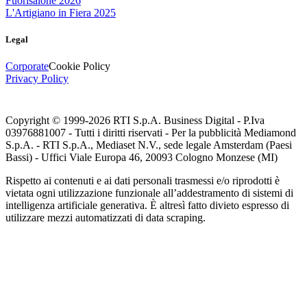
Fuorisalone 2026
L'Artigiano in Fiera 2025
Legal
Corporate
Cookie Policy
Privacy Policy
Copyright © 1999-
2026
RTI S.p.A. Business Digital - P.Iva
03976881007 - Tutti i diritti riservati - Per la pubblicità Mediamond
S.p.A. - RTI S.p.A., Mediaset N.V., sede legale Amsterdam (Paesi
Bassi) - Uffici Viale Europa 46, 20093 Cologno Monzese (MI)
Rispetto ai contenuti e ai dati personali trasmessi e/o riprodotti è
vietata ogni utilizzazione funzionale all’addestramento di sistemi di
intelligenza artificiale generativa. È altresì fatto divieto espresso di
utilizzare mezzi automatizzati di data scraping.