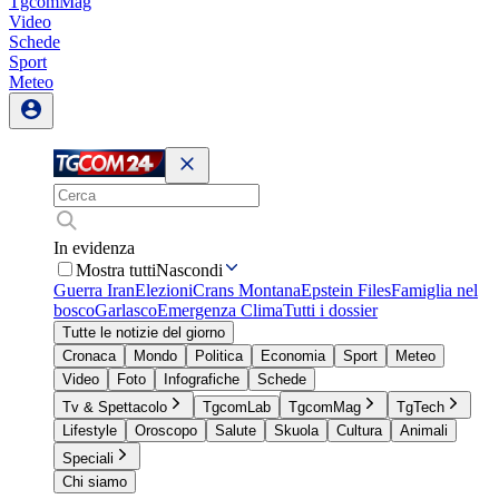
TgcomMag
Video
Schede
Sport
Meteo
In evidenza
Mostra tutti
Nascondi
Guerra Iran
Elezioni
Crans Montana
Epstein Files
Famiglia nel
bosco
Garlasco
Emergenza Clima
Tutti i dossier
Tutte le notizie del giorno
Cronaca
Mondo
Politica
Economia
Sport
Meteo
Video
Foto
Infografiche
Schede
Tv & Spettacolo
TgcomLab
TgcomMag
TgTech
Lifestyle
Oroscopo
Salute
Skuola
Cultura
Animali
Speciali
Chi siamo