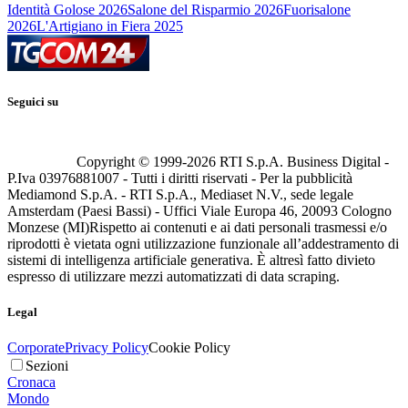
Identità Golose 2026
Salone del Risparmio 2026
Fuorisalone
2026
L'Artigiano in Fiera 2025
Seguici su
Copyright © 1999-
2026
RTI S.p.A. Business Digital -
P.Iva 03976881007 - Tutti i diritti riservati - Per la pubblicità
Mediamond S.p.A. - RTI S.p.A., Mediaset N.V., sede legale
Amsterdam (Paesi Bassi) - Uffici Viale Europa 46, 20093 Cologno
Monzese (MI)
Rispetto ai contenuti e ai dati personali trasmessi e/o
riprodotti è vietata ogni utilizzazione funzionale all’addestramento di
sistemi di intelligenza artificiale generativa. È altresì fatto divieto
espresso di utilizzare mezzi automatizzati di data scraping.
Legal
Corporate
Privacy Policy
Cookie Policy
Sezioni
Cronaca
Mondo