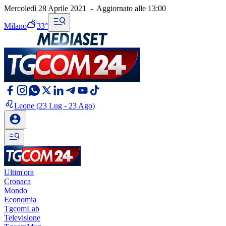
Mercoledì 28 Aprile 2021
-
Aggiornato alle
13:00
Milano
33°
Leone
(23 Lug - 23 Ago)
Ultim'ora
Cronaca
Mondo
Economia
TgcomLab
Televisione