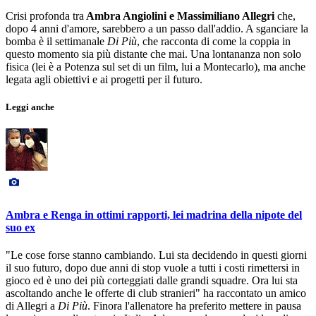
Crisi profonda tra
Ambra Angiolini e Massimiliano Allegri
che,
dopo 4 anni d'amore, sarebbero a un passo dall'addio. A sganciare la
bomba è il settimanale
Di Più
, che racconta di come la coppia in
questo momento sia più distante che mai. Una lontananza non solo
fisica (lei è a Potenza sul set di un film, lui a Montecarlo), ma anche
legata agli obiettivi e ai progetti per il futuro.
Leggi anche
Ambra e Renga in ottimi rapporti, lei madrina della nipote del
suo ex
"Le cose forse stanno cambiando. Lui sta decidendo in questi giorni
il suo futuro, dopo due anni di stop vuole a tutti i costi rimettersi in
gioco ed è uno dei più corteggiati dalle grandi squadre. Ora lui sta
ascoltando anche le offerte di club stranieri" ha raccontato un amico
di Allegri a
Di Più
. Finora l'allenatore ha preferito mettere in pausa