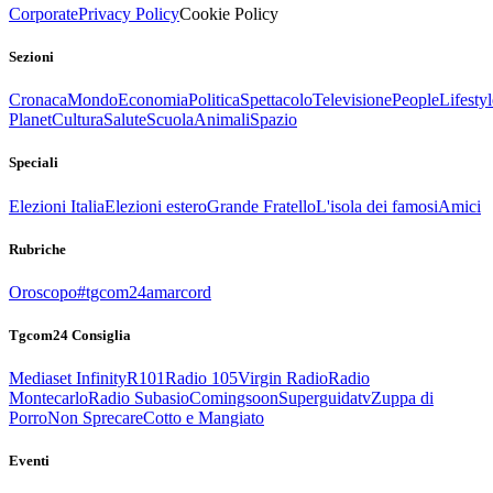
Corporate
Privacy Policy
Cookie Policy
Sezioni
Cronaca
Mondo
Economia
Politica
Spettacolo
Televisione
People
Lifestyl
Planet
Cultura
Salute
Scuola
Animali
Spazio
Speciali
Elezioni Italia
Elezioni estero
Grande Fratello
L'isola dei famosi
Amici
Rubriche
Oroscopo
#tgcom24amarcord
Tgcom24 Consiglia
Mediaset Infinity
R101
Radio 105
Virgin Radio
Radio
Montecarlo
Radio Subasio
Comingsoon
Superguidatv
Zuppa di
Porro
Non Sprecare
Cotto e Mangiato
Eventi