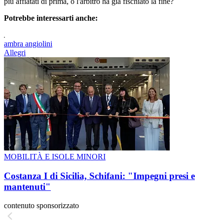
più affiatati di prima, o l'arbitro ha già fischiato la fine?
Potrebbe interessarti anche:
ambra angiolini
Allegri
MOBILITÀ E ISOLE MINORI
Costanza I di Sicilia, Schifani: "Impegni presi e
mantenuti"
contenuto sponsorizzato