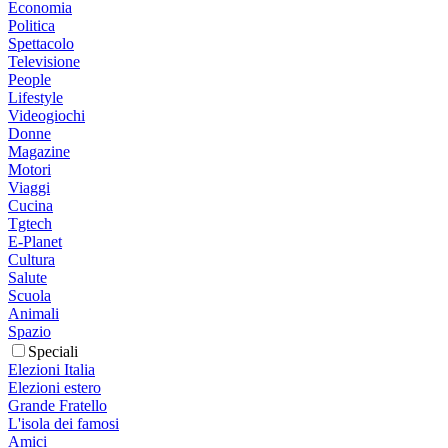
Economia
Politica
Spettacolo
Televisione
People
Lifestyle
Videogiochi
Donne
Magazine
Motori
Viaggi
Cucina
Tgtech
E-Planet
Cultura
Salute
Scuola
Animali
Spazio
Speciali
Elezioni Italia
Elezioni estero
Grande Fratello
L'isola dei famosi
Amici