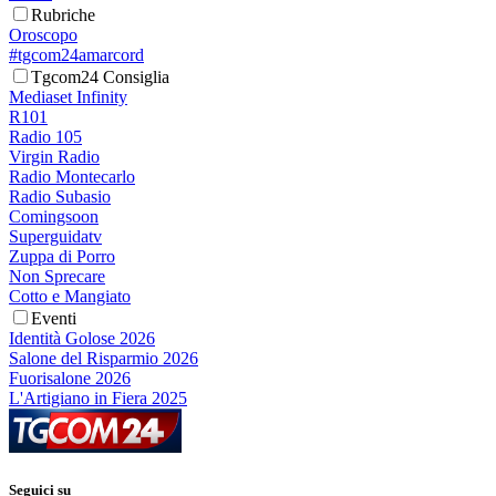
Rubriche
Oroscopo
#tgcom24amarcord
Tgcom24 Consiglia
Mediaset Infinity
R101
Radio 105
Virgin Radio
Radio Montecarlo
Radio Subasio
Comingsoon
Superguidatv
Zuppa di Porro
Non Sprecare
Cotto e Mangiato
Eventi
Identità Golose 2026
Salone del Risparmio 2026
Fuorisalone 2026
L'Artigiano in Fiera 2025
Seguici su