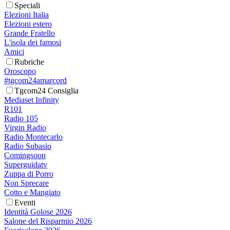
Speciali
Elezioni Italia
Elezioni estero
Grande Fratello
L'isola dei famosi
Amici
Rubriche
Oroscopo
#tgcom24amarcord
Tgcom24 Consiglia
Mediaset Infinity
R101
Radio 105
Virgin Radio
Radio Montecarlo
Radio Subasio
Comingsoon
Superguidatv
Zuppa di Porro
Non Sprecare
Cotto e Mangiato
Eventi
Identità Golose 2026
Salone del Risparmio 2026