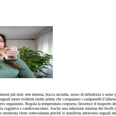
ntomi più noti: sete intensa, bocca asciutta, senso di debolezza o urine
segnali meno evidenti molto prima che compaiano i campanelli d’allarme 
ero organismo. Regola la temperatura corporea, favorisce il trasporto dei n
enza cognitiva e cardiovascolare. Anche una riduzione minima dei livelli d
e o moderata viene sottovalutata perché si manifesta attraverso segnali a