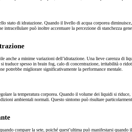
llo stato di idratazione. Quando il livello di acqua corporea diminuisce, 
e intracellulare può inoltre accentuare la percezione di stanchezza genera
ntrazione
ibile anche a minime variazioni dell’idratazione. Una lieve carenza di 
i traduce spesso in brain fog, calo di concentrazione, irritabilità o rido
ione potrebbe migliorare significativamente la performance mentale.
lare la temperatura corporea. Quando il volume dei liquidi si riduce, i
ndizioni ambientali normali. Questo sintomo può risultare particolarme
ante
ando compare la sete, poiché quest’ultima può manifestarsi quando il co