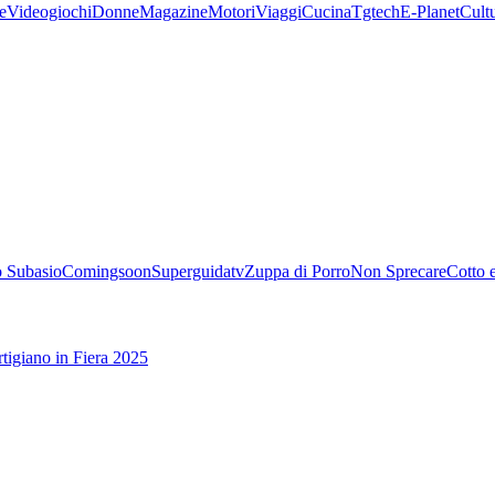
e
Videogiochi
Donne
Magazine
Motori
Viaggi
Cucina
Tgtech
E-Planet
Cult
 Subasio
Comingsoon
Superguidatv
Zuppa di Porro
Non Sprecare
Cotto 
tigiano in Fiera 2025