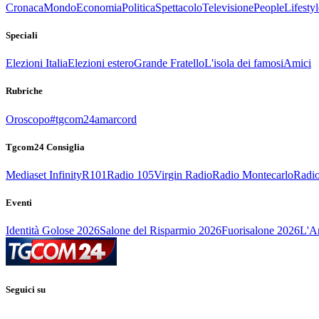
Cronaca
Mondo
Economia
Politica
Spettacolo
Televisione
People
Lifestyl
Speciali
Elezioni Italia
Elezioni estero
Grande Fratello
L'isola dei famosi
Amici
Rubriche
Oroscopo
#tgcom24amarcord
Tgcom24 Consiglia
Mediaset Infinity
R101
Radio 105
Virgin Radio
Radio Montecarlo
Radio
Eventi
Identità Golose 2026
Salone del Risparmio 2026
Fuorisalone 2026
L'Ar
Seguici su