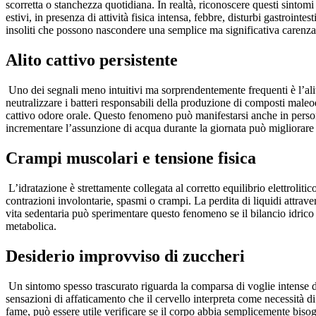
scorretta o stanchezza quotidiana. In realtà, riconoscere questi sinto
estivi, in presenza di attività fisica intensa, febbre, disturbi gastroin
insoliti che possono nascondere una semplice ma significativa carenza 
Alito cattivo persistente
Uno dei segnali meno intuitivi ma sorprendentemente frequenti è l’alit
neutralizzare i batteri responsabili della produzione di composti maleo
cattivo odore orale. Questo fenomeno può manifestarsi anche in persone
incrementare l’assunzione di acqua durante la giornata può migliorare 
Crampi muscolari e tensione fisica
L’idratazione è strettamente collegata al corretto equilibrio elettrol
contrazioni involontarie, spasmi o crampi. La perdita di liquidi attrav
vita sedentaria può sperimentare questo fenomeno se il bilancio idric
metabolica.
Desiderio improvviso di zuccheri
Un sintomo spesso trascurato riguarda la comparsa di voglie intense di
sensazioni di affaticamento che il cervello interpreta come necessità d
fame, può essere utile verificare se il corpo abbia semplicemente bisog