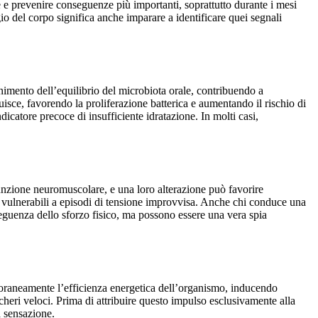
 e prevenire conseguenze più importanti, soprattutto durante i mesi
ggio del corpo significa anche imparare a identificare quei segnali
nimento dell’equilibrio del microbiota orale, contribuendo a
isce, favorendo la proliferazione batterica e aumentando il rischio di
catore precoce di insufficiente idratazione. In molti casi,
funzione neuromuscolare, e una loro alterazione può favorire
iù vulnerabili a episodi di tensione improvvisa. Anche chi conduce una
eguenza dello sforzo fisico, ma possono essere una vera spia
mporaneamente l’efficienza energetica dell’organismo, inducendo
cheri veloci. Prima di attribuire questo impulso esclusivamente alla
a sensazione.