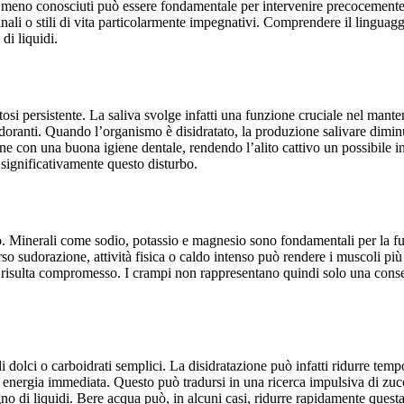
mi meno conosciuti può essere fondamentale per intervenire precocemente
testinali o stili di vita particolarmente impegnativi. Comprendere il lingua
di liquidi.
osi persistente. La saliva svolge infatti una funzione cruciale nel mante
doranti. Quando l’organismo è disidratato, la produzione salivare diminu
 con una buona igiene dentale, rendendo l’alito cattivo un possibile indi
significativamente questo disturbo.
itico. Minerali come sodio, potassio e magnesio sono fondamentali per la 
erso sudorazione, attività fisica o caldo intenso può rendere i muscoli p
o risulta compromesso. I crampi non rappresentano quindi solo una cons
 dolci o carboidrati semplici. La disidratazione può infatti ridurre te
i energia immediata. Questo può tradursi in una ricerca impulsiva di zuc
no di liquidi. Bere acqua può, in alcuni casi, ridurre rapidamente quest