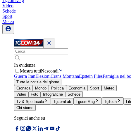
TgcomMag
Video
Schede
Sport
Meteo
In evidenza
Mostra tutti
Nascondi
Guerra Iran
Elezioni
Crans Montana
Epstein Files
Famiglia nel b
Tutte le notizie del giorno
Cronaca
Mondo
Politica
Economia
Sport
Meteo
Video
Foto
Infografiche
Schede
Tv & Spettacolo
TgcomLab
TgcomMag
TgTech
Lif
Chi siamo
Seguici anche su