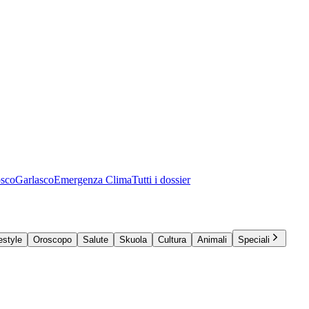
osco
Garlasco
Emergenza Clima
Tutti i dossier
estyle
Oroscopo
Salute
Skuola
Cultura
Animali
Speciali