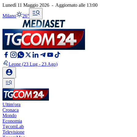
Lunedì 11 Maggio 2026
-
Aggiornato alle
13:00
Milano
26°
Leone
(23 Lug - 23 Ago)
Ultim'ora
Cronaca
Mondo
Economia
TgcomLab
Televisione