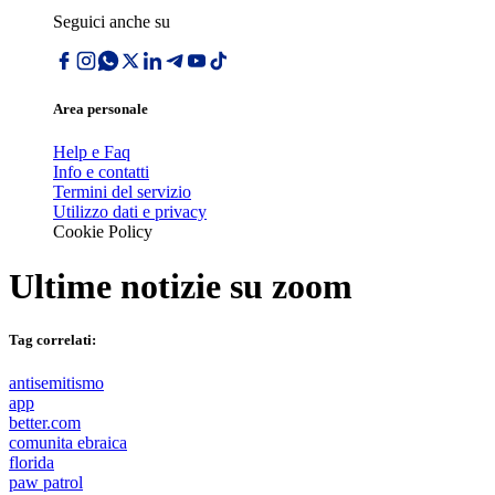
Seguici anche su
Area personale
Help e Faq
Info e contatti
Termini del servizio
Utilizzo dati e privacy
Cookie Policy
Ultime notizie su
zoom
Tag correlati:
antisemitismo
app
better.com
comunita ebraica
florida
paw patrol