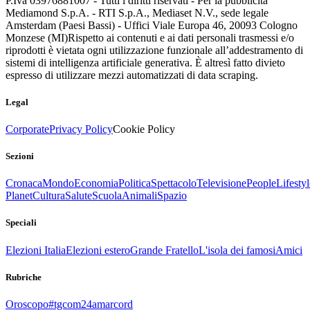
P.Iva 03976881007 - Tutti i diritti riservati - Per la pubblicità
Mediamond S.p.A. - RTI S.p.A., Mediaset N.V., sede legale
Amsterdam (Paesi Bassi) - Uffici Viale Europa 46, 20093 Cologno
Monzese (MI)
Rispetto ai contenuti e ai dati personali trasmessi e/o
riprodotti è vietata ogni utilizzazione funzionale all’addestramento di
sistemi di intelligenza artificiale generativa. È altresì fatto divieto
espresso di utilizzare mezzi automatizzati di data scraping.
Legal
Corporate
Privacy Policy
Cookie Policy
Sezioni
Cronaca
Mondo
Economia
Politica
Spettacolo
Televisione
People
Lifestyl
Planet
Cultura
Salute
Scuola
Animali
Spazio
Speciali
Elezioni Italia
Elezioni estero
Grande Fratello
L'isola dei famosi
Amici
Rubriche
Oroscopo
#tgcom24amarcord