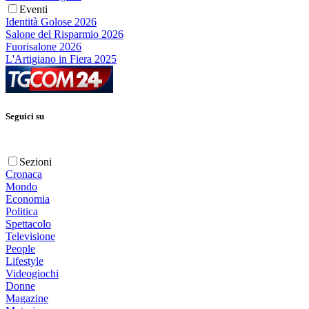
Eventi
Identità Golose 2026
Salone del Risparmio 2026
Fuorisalone 2026
L'Artigiano in Fiera 2025
Seguici su
Sezioni
Cronaca
Mondo
Economia
Politica
Spettacolo
Televisione
People
Lifestyle
Videogiochi
Donne
Magazine