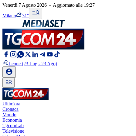
Venerdì 7 Agosto 2026
-
Aggiornato alle
19:27
Milano
31°
Leone
(23 Lug - 23 Ago)
Ultim'ora
Cronaca
Mondo
Economia
TgcomLab
Televisione