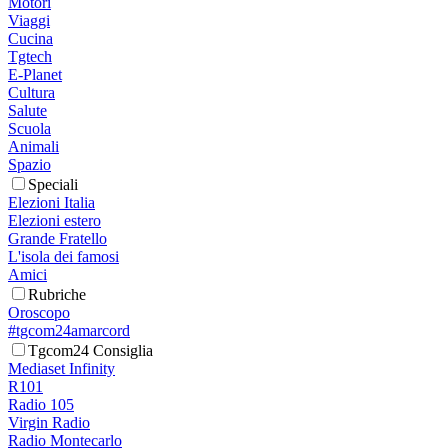
Motori
Viaggi
Cucina
Tgtech
E-Planet
Cultura
Salute
Scuola
Animali
Spazio
Speciali
Elezioni Italia
Elezioni estero
Grande Fratello
L'isola dei famosi
Amici
Rubriche
Oroscopo
#tgcom24amarcord
Tgcom24 Consiglia
Mediaset Infinity
R101
Radio 105
Virgin Radio
Radio Montecarlo