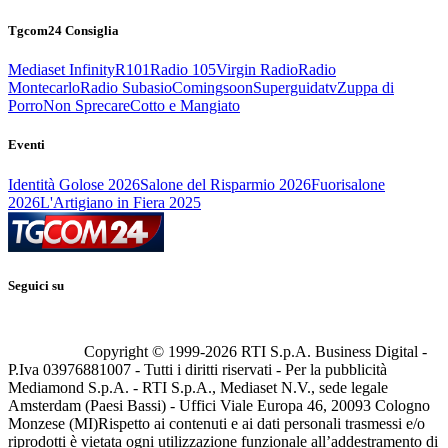
Tgcom24 Consiglia
Mediaset Infinity
R101
Radio 105
Virgin Radio
Radio
Montecarlo
Radio Subasio
Comingsoon
Superguidatv
Zuppa di
Porro
Non Sprecare
Cotto e Mangiato
Eventi
Identità Golose 2026
Salone del Risparmio 2026
Fuorisalone
2026
L'Artigiano in Fiera 2025
Seguici su
Copyright © 1999-
2026
RTI S.p.A. Business Digital -
P.Iva 03976881007 - Tutti i diritti riservati - Per la pubblicità
Mediamond S.p.A. - RTI S.p.A., Mediaset N.V., sede legale
Amsterdam (Paesi Bassi) - Uffici Viale Europa 46, 20093 Cologno
Monzese (MI)
Rispetto ai contenuti e ai dati personali trasmessi e/o
riprodotti è vietata ogni utilizzazione funzionale all’addestramento di