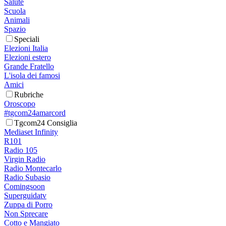
Salute
Scuola
Animali
Spazio
Speciali
Elezioni Italia
Elezioni estero
Grande Fratello
L'isola dei famosi
Amici
Rubriche
Oroscopo
#tgcom24amarcord
Tgcom24 Consiglia
Mediaset Infinity
R101
Radio 105
Virgin Radio
Radio Montecarlo
Radio Subasio
Comingsoon
Superguidatv
Zuppa di Porro
Non Sprecare
Cotto e Mangiato