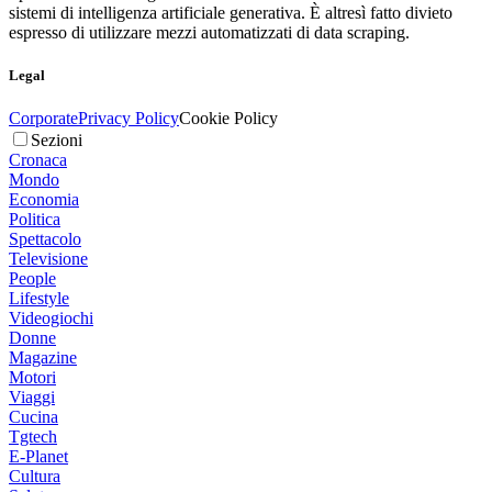
sistemi di intelligenza artificiale generativa. È altresì fatto divieto
espresso di utilizzare mezzi automatizzati di data scraping.
Legal
Corporate
Privacy Policy
Cookie Policy
Sezioni
Cronaca
Mondo
Economia
Politica
Spettacolo
Televisione
People
Lifestyle
Videogiochi
Donne
Magazine
Motori
Viaggi
Cucina
Tgtech
E-Planet
Cultura