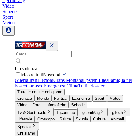
TgcomMag
Video
Schede
Sport
Meteo
In evidenza
Mostra tutti
Nascondi
Guerra Iran
Elezioni
Crans Montana
Epstein Files
Famiglia nel
bosco
Garlasco
Emergenza Clima
Tutti i dossier
Tutte le notizie del giorno
Cronaca
Mondo
Politica
Economia
Sport
Meteo
Video
Foto
Infografiche
Schede
Tv & Spettacolo
TgcomLab
TgcomMag
TgTech
Lifestyle
Oroscopo
Salute
Skuola
Cultura
Animali
Speciali
Chi siamo