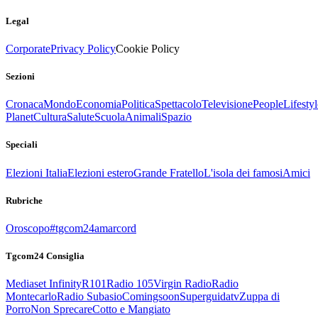
Legal
Corporate
Privacy Policy
Cookie Policy
Sezioni
Cronaca
Mondo
Economia
Politica
Spettacolo
Televisione
People
Lifestyl
Planet
Cultura
Salute
Scuola
Animali
Spazio
Speciali
Elezioni Italia
Elezioni estero
Grande Fratello
L'isola dei famosi
Amici
Rubriche
Oroscopo
#tgcom24amarcord
Tgcom24 Consiglia
Mediaset Infinity
R101
Radio 105
Virgin Radio
Radio
Montecarlo
Radio Subasio
Comingsoon
Superguidatv
Zuppa di
Porro
Non Sprecare
Cotto e Mangiato