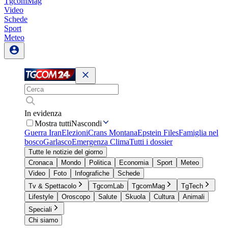
TgcomMag
Video
Schede
Sport
Meteo
In evidenza
Mostra tutti
Nascondi
Guerra Iran
Elezioni
Crans Montana
Epstein Files
Famiglia nel
bosco
Garlasco
Emergenza Clima
Tutti i dossier
Tutte le notizie del giorno
Cronaca
Mondo
Politica
Economia
Sport
Meteo
Video
Foto
Infografiche
Schede
Tv & Spettacolo
TgcomLab
TgcomMag
TgTech
Lifestyle
Oroscopo
Salute
Skuola
Cultura
Animali
Speciali
Chi siamo