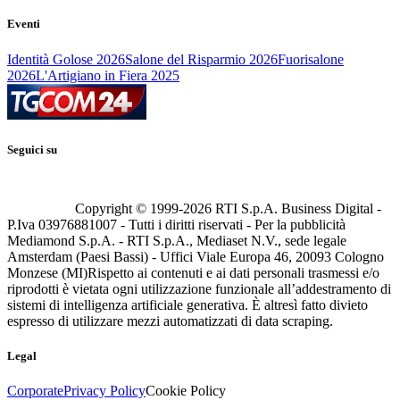
Eventi
Identità Golose 2026
Salone del Risparmio 2026
Fuorisalone
2026
L'Artigiano in Fiera 2025
Seguici su
Copyright © 1999-
2026
RTI S.p.A. Business Digital -
P.Iva 03976881007 - Tutti i diritti riservati - Per la pubblicità
Mediamond S.p.A. - RTI S.p.A., Mediaset N.V., sede legale
Amsterdam (Paesi Bassi) - Uffici Viale Europa 46, 20093 Cologno
Monzese (MI)
Rispetto ai contenuti e ai dati personali trasmessi e/o
riprodotti è vietata ogni utilizzazione funzionale all’addestramento di
sistemi di intelligenza artificiale generativa. È altresì fatto divieto
espresso di utilizzare mezzi automatizzati di data scraping.
Legal
Corporate
Privacy Policy
Cookie Policy