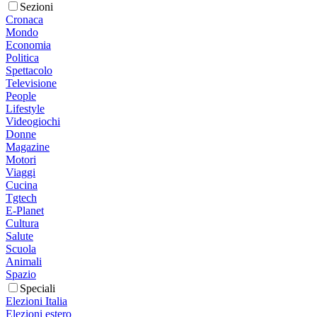
Sezioni
Cronaca
Mondo
Economia
Politica
Spettacolo
Televisione
People
Lifestyle
Videogiochi
Donne
Magazine
Motori
Viaggi
Cucina
Tgtech
E-Planet
Cultura
Salute
Scuola
Animali
Spazio
Speciali
Elezioni Italia
Elezioni estero