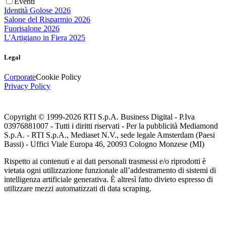
Eventi
Identità Golose 2026
Salone del Risparmio 2026
Fuorisalone 2026
L'Artigiano in Fiera 2025
Legal
Corporate
Cookie Policy
Privacy Policy
Copyright © 1999-
2026
RTI S.p.A. Business Digital - P.Iva
03976881007 - Tutti i diritti riservati - Per la pubblicità Mediamond
S.p.A. - RTI S.p.A., Mediaset N.V., sede legale Amsterdam (Paesi
Bassi) - Uffici Viale Europa 46, 20093 Cologno Monzese (MI)
Rispetto ai contenuti e ai dati personali trasmessi e/o riprodotti è
vietata ogni utilizzazione funzionale all’addestramento di sistemi di
intelligenza artificiale generativa. È altresì fatto divieto espresso di
utilizzare mezzi automatizzati di data scraping.