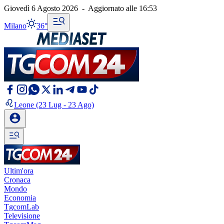
Giovedì 6 Agosto 2026
-
Aggiornato alle
16:53
Milano
36°
Leone
(23 Lug - 23 Ago)
Ultim'ora
Cronaca
Mondo
Economia
TgcomLab
Televisione