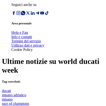
Seguici anche su
Area personale
Help e Faq
Info e contatti
Termini del servizio
Utilizzo dati e privacy
Cookie Policy
Ultime notizie su
world ducati
week
Tag correlati:
ducati
misano adriatico
misano
race of champions