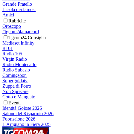
Grande Fratello
L'isola dei famosi
Amici
Rubriche
Oroscopo
#tgcom24amarcord
Tgcom24 Consiglia
Mediaset Infinity
R101
Radio 105
Virgin Radio
Radio Montecarlo
Radio Subasio
Comingsoon
Superguidatv
Zuppa di Porro
Non Sprecare
Cotto e Mangiato
Eventi
Identità Golose 2026
Salone del Risparmio 2026
Fuorisalone 2026
L'Artigiano in Fiera 2025