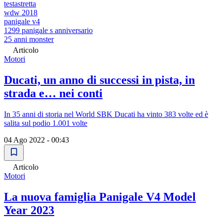
testastretta
wdw 2018
panigale v4
1299 panigale s anniversario
25 anni monster
Articolo
Motori
Ducati, un anno di successi in pista, in
strada e… nei conti
In 35 anni di storia nel World SBK Ducati ha vinto 383 volte ed è
salita sul podio 1.001 volte
04 Ago 2022 - 00:43
Articolo
Motori
La nuova famiglia Panigale V4 Model
Year 2023