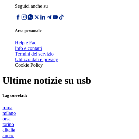
Seguici anche su
Area personale
Help e Faq
Info e contatti
Termini del servizio
Utilizzo dati e privacy
Cookie Policy
Ultime notizie su
usb
Tag correlati:
roma
milano
orsa
torino
alitalia
anpac