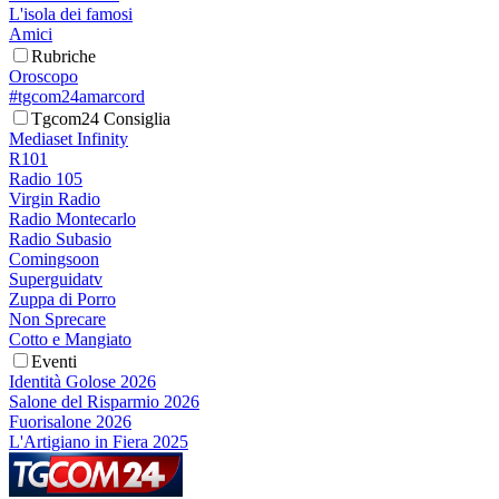
L'isola dei famosi
Amici
Rubriche
Oroscopo
#tgcom24amarcord
Tgcom24 Consiglia
Mediaset Infinity
R101
Radio 105
Virgin Radio
Radio Montecarlo
Radio Subasio
Comingsoon
Superguidatv
Zuppa di Porro
Non Sprecare
Cotto e Mangiato
Eventi
Identità Golose 2026
Salone del Risparmio 2026
Fuorisalone 2026
L'Artigiano in Fiera 2025