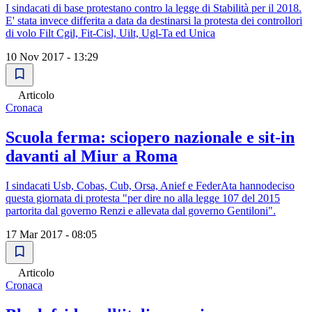
I sindacati di base protestano contro la legge di Stabilità per il 2018.
E' stata invece differita a data da destinarsi la protesta dei controllori
di volo Filt Cgil, Fit-Cisl, Uilt, Ugl-Ta ed Unica
10 Nov 2017 - 13:29
Articolo
Cronaca
Scuola ferma: sciopero nazionale e sit-in
davanti al Miur a Roma
I sindacati Usb, Cobas, Cub, Orsa, Anief e FederAta hannodeciso
questa giornata di protesta "per dire no alla legge 107 del 2015
partorita dal governo Renzi e allevata dal governo Gentiloni".
17 Mar 2017 - 08:05
Articolo
Cronaca