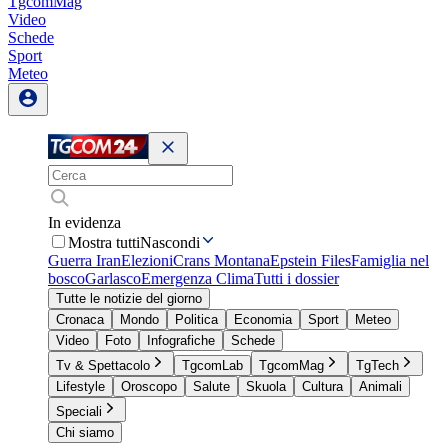
TgcomMag
Video
Schede
Sport
Meteo
In evidenza
Mostra tutti
Nascondi
Guerra Iran
Elezioni
Crans Montana
Epstein Files
Famiglia nel
bosco
Garlasco
Emergenza Clima
Tutti i dossier
Tutte le notizie del giorno
Cronaca
Mondo
Politica
Economia
Sport
Meteo
Video
Foto
Infografiche
Schede
Tv & Spettacolo
TgcomLab
TgcomMag
TgTech
Lifestyle
Oroscopo
Salute
Skuola
Cultura
Animali
Speciali
Chi siamo