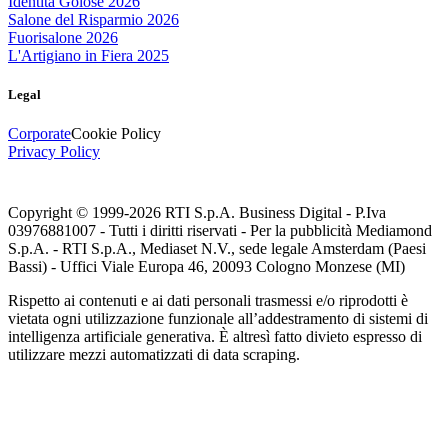
Identità Golose 2026
Salone del Risparmio 2026
Fuorisalone 2026
L'Artigiano in Fiera 2025
Legal
Corporate
Cookie Policy
Privacy Policy
Copyright © 1999-
2026
RTI S.p.A. Business Digital - P.Iva
03976881007 - Tutti i diritti riservati - Per la pubblicità Mediamond
S.p.A. - RTI S.p.A., Mediaset N.V., sede legale Amsterdam (Paesi
Bassi) - Uffici Viale Europa 46, 20093 Cologno Monzese (MI)
Rispetto ai contenuti e ai dati personali trasmessi e/o riprodotti è
vietata ogni utilizzazione funzionale all’addestramento di sistemi di
intelligenza artificiale generativa. È altresì fatto divieto espresso di
utilizzare mezzi automatizzati di data scraping.