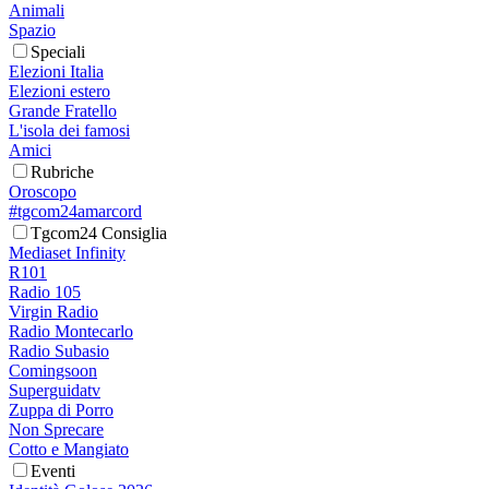
Animali
Spazio
Speciali
Elezioni Italia
Elezioni estero
Grande Fratello
L'isola dei famosi
Amici
Rubriche
Oroscopo
#tgcom24amarcord
Tgcom24 Consiglia
Mediaset Infinity
R101
Radio 105
Virgin Radio
Radio Montecarlo
Radio Subasio
Comingsoon
Superguidatv
Zuppa di Porro
Non Sprecare
Cotto e Mangiato
Eventi