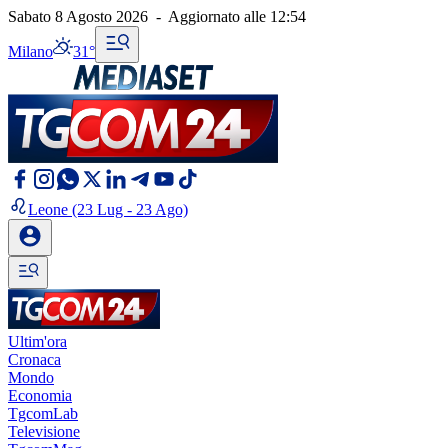
Sabato 8 Agosto 2026
-
Aggiornato alle
12:54
Milano
31°
Leone
(23 Lug - 23 Ago)
Ultim'ora
Cronaca
Mondo
Economia
TgcomLab
Televisione