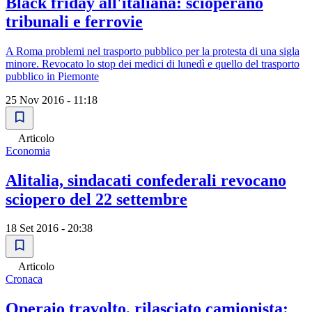
Black friday all'italiana: scioperano
tribunali e ferrovie
A Roma problemi nel trasporto pubblico per la protesta di una sigla
minore. Revocato lo stop dei medici di lunedì e quello del trasporto
pubblico in Piemonte
25 Nov 2016 - 11:18
Articolo
Economia
Alitalia, sindacati confederali revocano
sciopero del 22 settembre
18 Set 2016 - 20:38
Articolo
Cronaca
Operaio travolto, rilasciato camionista: