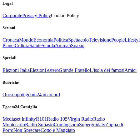
Legal
Corporate
Privacy Policy
Cookie Policy
Sezioni
Cronaca
Mondo
Economia
Politica
Spettacolo
Televisione
People
Lifestyl
Planet
Cultura
Salute
Scuola
Animali
Spazio
Speciali
Elezioni Italia
Elezioni estero
Grande Fratello
L'isola dei famosi
Amici
Rubriche
Oroscopo
#tgcom24amarcord
Tgcom24 Consiglia
Mediaset Infinity
R101
Radio 105
Virgin Radio
Radio
Montecarlo
Radio Subasio
Comingsoon
Superguidatv
Zuppa di
Porro
Non Sprecare
Cotto e Mangiato