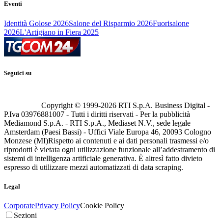
Eventi
Identità Golose 2026
Salone del Risparmio 2026
Fuorisalone
2026
L'Artigiano in Fiera 2025
Seguici su
Copyright © 1999-
2026
RTI S.p.A. Business Digital -
P.Iva 03976881007 - Tutti i diritti riservati - Per la pubblicità
Mediamond S.p.A. - RTI S.p.A., Mediaset N.V., sede legale
Amsterdam (Paesi Bassi) - Uffici Viale Europa 46, 20093 Cologno
Monzese (MI)
Rispetto ai contenuti e ai dati personali trasmessi e/o
riprodotti è vietata ogni utilizzazione funzionale all’addestramento di
sistemi di intelligenza artificiale generativa. È altresì fatto divieto
espresso di utilizzare mezzi automatizzati di data scraping.
Legal
Corporate
Privacy Policy
Cookie Policy
Sezioni