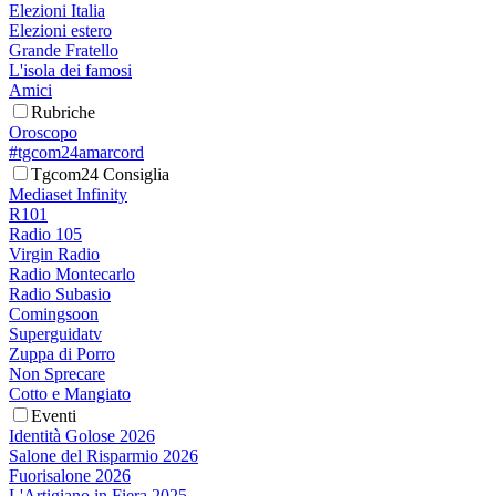
Elezioni Italia
Elezioni estero
Grande Fratello
L'isola dei famosi
Amici
Rubriche
Oroscopo
#tgcom24amarcord
Tgcom24 Consiglia
Mediaset Infinity
R101
Radio 105
Virgin Radio
Radio Montecarlo
Radio Subasio
Comingsoon
Superguidatv
Zuppa di Porro
Non Sprecare
Cotto e Mangiato
Eventi
Identità Golose 2026
Salone del Risparmio 2026
Fuorisalone 2026
L'Artigiano in Fiera 2025