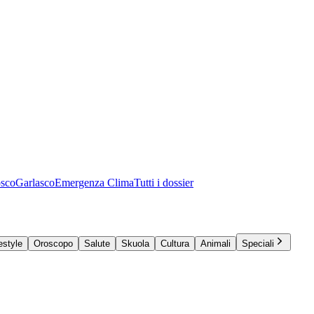
osco
Garlasco
Emergenza Clima
Tutti i dossier
estyle
Oroscopo
Salute
Skuola
Cultura
Animali
Speciali