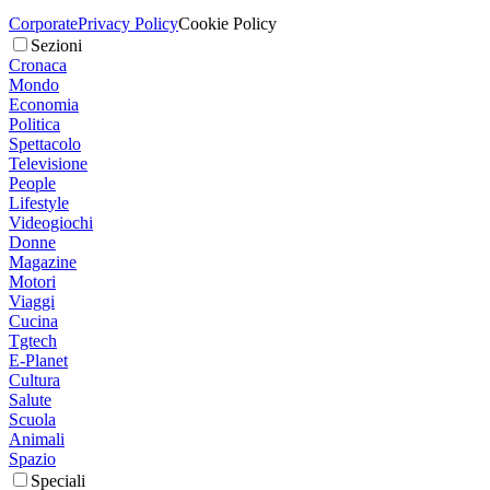
Corporate
Privacy Policy
Cookie Policy
Sezioni
Cronaca
Mondo
Economia
Politica
Spettacolo
Televisione
People
Lifestyle
Videogiochi
Donne
Magazine
Motori
Viaggi
Cucina
Tgtech
E-Planet
Cultura
Salute
Scuola
Animali
Spazio
Speciali