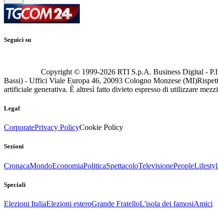
Seguici su
Copyright © 1999-
2026
RTI S.p.A. Business Digital - P.I
Bassi) - Uffici Viale Europa 46, 20093 Cologno Monzese (MI)
Rispett
artificiale generativa. È altresì fatto divieto espresso di utilizzare mez
Legal
Corporate
Privacy Policy
Cookie Policy
Sezioni
Cronaca
Mondo
Economia
Politica
Spettacolo
Televisione
People
Lifestyl
Speciali
Elezioni Italia
Elezioni estero
Grande Fratello
L'isola dei famosi
Amici