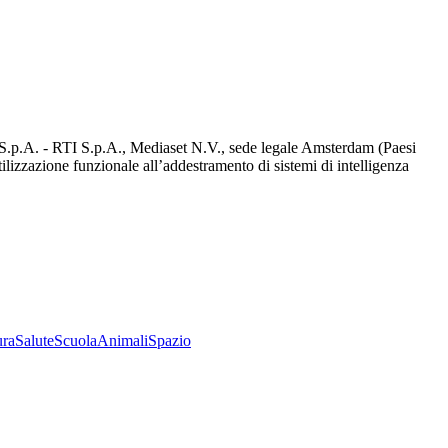
d S.p.A. - RTI S.p.A., Mediaset N.V., sede legale Amsterdam (Paesi
utilizzazione funzionale all’addestramento di sistemi di intelligenza
ura
Salute
Scuola
Animali
Spazio