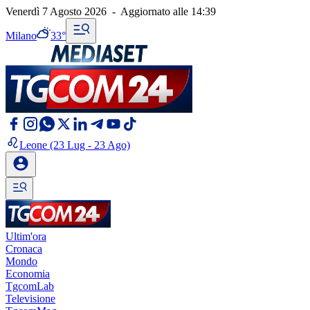
Venerdì 7 Agosto 2026
-
Aggiornato alle
14:39
Milano
33°
Leone
(23 Lug - 23 Ago)
Ultim'ora
Cronaca
Mondo
Economia
TgcomLab
Televisione