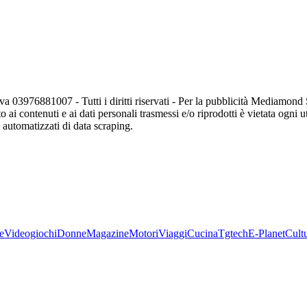
va 03976881007 - Tutti i diritti riservati - Per la pubblicità Mediamon
o ai contenuti e ai dati personali trasmessi e/o riprodotti è vietata ogni 
zi automatizzati di data scraping.
e
Videogiochi
Donne
Magazine
Motori
Viaggi
Cucina
Tgtech
E-Planet
Cult