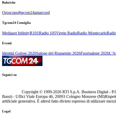
Rubriche
Oroscopo
#tgcom24amarcord
Tgcom24 Consiglia
Mediaset Infinity
R101
Radio 105
Virgin Radio
Radio Montecarlo
Radio
Eventi
Identità Golose 2026
Salone del Risparmio 2026
Fuorisalone 2026
L'Ar
Seguici su
Copyright © 1999-
2026
RTI S.p.A. Business Digital - P.I
Bassi) - Uffici Viale Europa 46, 20093 Cologno Monzese (MI)
Rispett
artificiale generativa. È altresì fatto divieto espresso di utilizzare mez
Legal