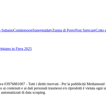
 Subasio
Comingsoon
Superguidatv
Zuppa di Porro
Non Sprecare
Cotto 
tigiano in Fiera 2025
va 03976881007 - Tutti i diritti riservati - Per la pubblicità Mediamon
o ai contenuti e ai dati personali trasmessi e/o riprodotti è vietata ogni 
zi automatizzati di data scraping.