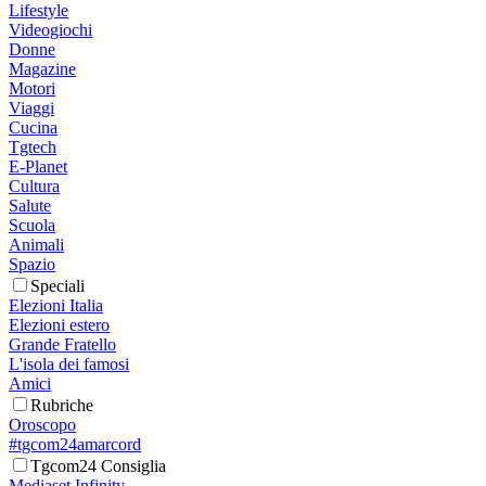
Lifestyle
Videogiochi
Donne
Magazine
Motori
Viaggi
Cucina
Tgtech
E-Planet
Cultura
Salute
Scuola
Animali
Spazio
Speciali
Elezioni Italia
Elezioni estero
Grande Fratello
L'isola dei famosi
Amici
Rubriche
Oroscopo
#tgcom24amarcord
Tgcom24 Consiglia
Mediaset Infinity