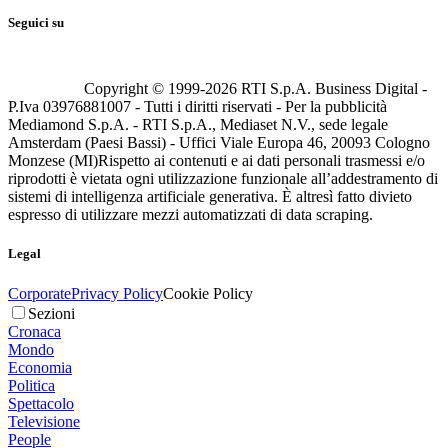
Seguici su
Copyright © 1999-
2026
RTI S.p.A. Business Digital -
P.Iva 03976881007 - Tutti i diritti riservati - Per la pubblicità
Mediamond S.p.A. - RTI S.p.A., Mediaset N.V., sede legale
Amsterdam (Paesi Bassi) - Uffici Viale Europa 46, 20093 Cologno
Monzese (MI)
Rispetto ai contenuti e ai dati personali trasmessi e/o
riprodotti è vietata ogni utilizzazione funzionale all’addestramento di
sistemi di intelligenza artificiale generativa. È altresì fatto divieto
espresso di utilizzare mezzi automatizzati di data scraping.
Legal
Corporate
Privacy Policy
Cookie Policy
Sezioni
Cronaca
Mondo
Economia
Politica
Spettacolo
Televisione
People