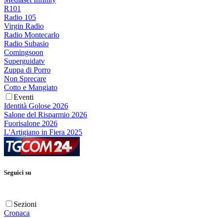
R101
Radio 105
Virgin Radio
Radio Montecarlo
Radio Subasio
Comingsoon
Superguidatv
Zuppa di Porro
Non Sprecare
Cotto e Mangiato
Eventi
Identità Golose 2026
Salone del Risparmio 2026
Fuorisalone 2026
L'Artigiano in Fiera 2025
Seguici su
Sezioni
Cronaca