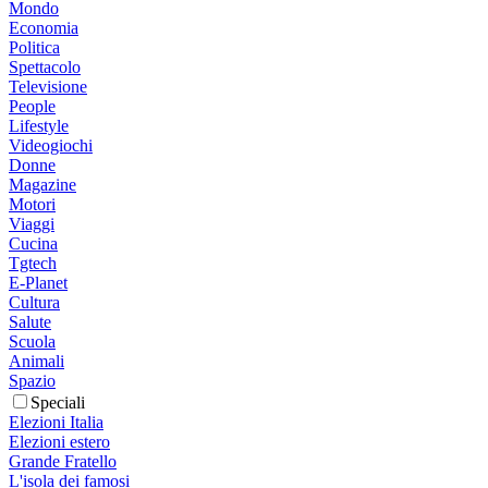
Mondo
Economia
Politica
Spettacolo
Televisione
People
Lifestyle
Videogiochi
Donne
Magazine
Motori
Viaggi
Cucina
Tgtech
E-Planet
Cultura
Salute
Scuola
Animali
Spazio
Speciali
Elezioni Italia
Elezioni estero
Grande Fratello
L'isola dei famosi