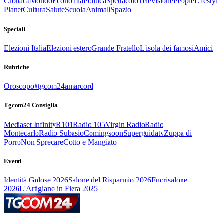
Cronaca
Mondo
Economia
Politica
Spettacolo
Televisione
People
Lifestyl
Planet
Cultura
Salute
Scuola
Animali
Spazio
Speciali
Elezioni Italia
Elezioni estero
Grande Fratello
L'isola dei famosi
Amici
Rubriche
Oroscopo
#tgcom24amarcord
Tgcom24 Consiglia
Mediaset Infinity
R101
Radio 105
Virgin Radio
Radio
Montecarlo
Radio Subasio
Comingsoon
Superguidatv
Zuppa di
Porro
Non Sprecare
Cotto e Mangiato
Eventi
Identità Golose 2026
Salone del Risparmio 2026
Fuorisalone
2026
L'Artigiano in Fiera 2025