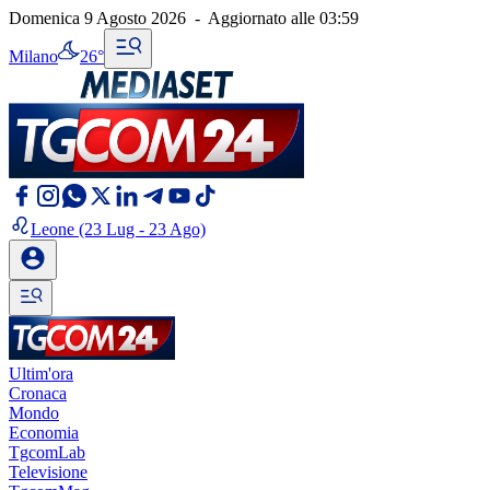
Domenica 9 Agosto 2026
-
Aggiornato alle
03:59
Milano
26°
Leone
(23 Lug - 23 Ago)
Ultim'ora
Cronaca
Mondo
Economia
TgcomLab
Televisione