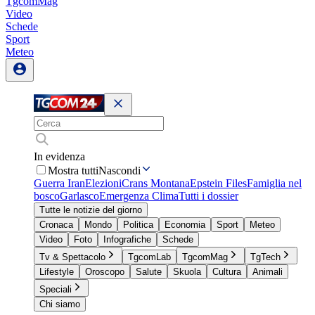
TgcomMag
Video
Schede
Sport
Meteo
In evidenza
Mostra tutti
Nascondi
Guerra Iran
Elezioni
Crans Montana
Epstein Files
Famiglia nel
bosco
Garlasco
Emergenza Clima
Tutti i dossier
Tutte le notizie del giorno
Cronaca
Mondo
Politica
Economia
Sport
Meteo
Video
Foto
Infografiche
Schede
Tv & Spettacolo
TgcomLab
TgcomMag
TgTech
Lifestyle
Oroscopo
Salute
Skuola
Cultura
Animali
Speciali
Chi siamo