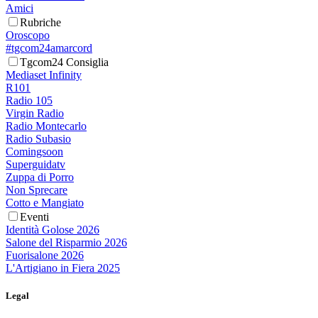
Amici
Rubriche
Oroscopo
#tgcom24amarcord
Tgcom24 Consiglia
Mediaset Infinity
R101
Radio 105
Virgin Radio
Radio Montecarlo
Radio Subasio
Comingsoon
Superguidatv
Zuppa di Porro
Non Sprecare
Cotto e Mangiato
Eventi
Identità Golose 2026
Salone del Risparmio 2026
Fuorisalone 2026
L'Artigiano in Fiera 2025
Legal