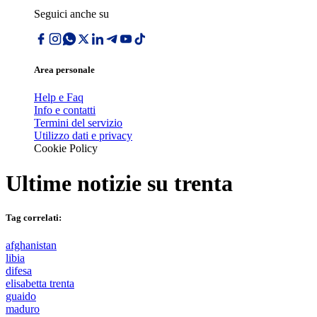
Seguici anche su
Area personale
Help e Faq
Info e contatti
Termini del servizio
Utilizzo dati e privacy
Cookie Policy
Ultime notizie su
trenta
Tag correlati:
afghanistan
libia
difesa
elisabetta trenta
guaido
maduro