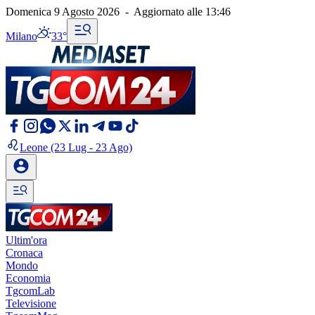
Domenica 9 Agosto 2026
-
Aggiornato alle
13:46
Milano
33°
Leone
(23 Lug - 23 Ago)
Ultim'ora
Cronaca
Mondo
Economia
TgcomLab
Televisione