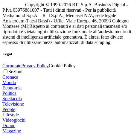
Copyright © 1999-
2026
RTI S.p.A. Business Digital -
P.Iva 03976881007 - Tutti i diritti riservati - Per la pubblicità
Mediamond S.p.A. - RTI S.p.A., Mediaset N.V., sede legale
Amsterdam (Paesi Bassi) - Uffici Viale Europa 46, 20093 Cologno
Monzese (MI)
Rispetto ai contenuti e ai dati personali trasmessi e/o
riprodotti è vietata ogni utilizzazione funzionale all’addestramento di
sistemi di intelligenza artificiale generativa. È altresì fatto divieto
espresso di utilizzare mezzi automatizzati di data scraping.
Legal
Corporate
Privacy Policy
Cookie Policy
Sezioni
Cronaca
Mondo
Economia
Politica
Spettacolo
Televisione
People
Lifestyle
Videogiochi
Donne
Magazine