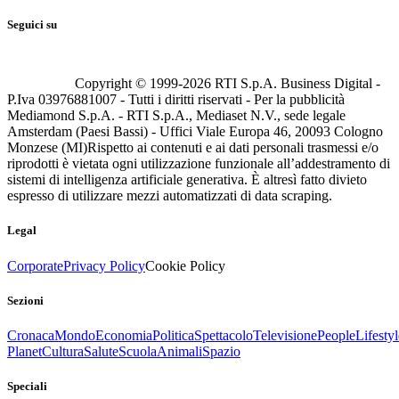
Seguici su
Copyright © 1999-
2026
RTI S.p.A. Business Digital -
P.Iva 03976881007 - Tutti i diritti riservati - Per la pubblicità
Mediamond S.p.A. - RTI S.p.A., Mediaset N.V., sede legale
Amsterdam (Paesi Bassi) - Uffici Viale Europa 46, 20093 Cologno
Monzese (MI)
Rispetto ai contenuti e ai dati personali trasmessi e/o
riprodotti è vietata ogni utilizzazione funzionale all’addestramento di
sistemi di intelligenza artificiale generativa. È altresì fatto divieto
espresso di utilizzare mezzi automatizzati di data scraping.
Legal
Corporate
Privacy Policy
Cookie Policy
Sezioni
Cronaca
Mondo
Economia
Politica
Spettacolo
Televisione
People
Lifestyl
Planet
Cultura
Salute
Scuola
Animali
Spazio
Speciali