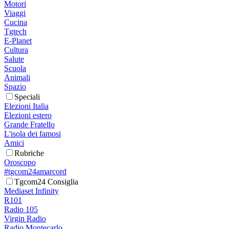
Motori
Viaggi
Cucina
Tgtech
E-Planet
Cultura
Salute
Scuola
Animali
Spazio
Speciali
Elezioni Italia
Elezioni estero
Grande Fratello
L'isola dei famosi
Amici
Rubriche
Oroscopo
#tgcom24amarcord
Tgcom24 Consiglia
Mediaset Infinity
R101
Radio 105
Virgin Radio
Radio Montecarlo