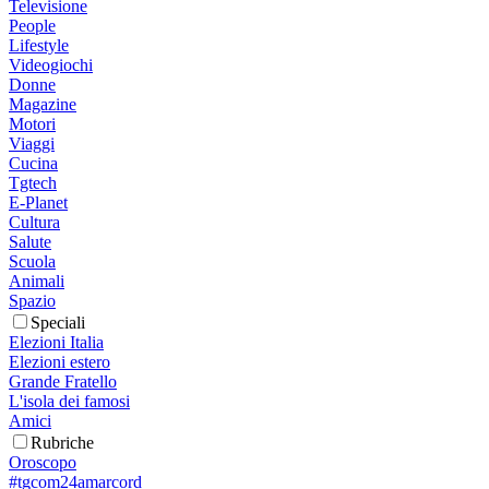
Televisione
People
Lifestyle
Videogiochi
Donne
Magazine
Motori
Viaggi
Cucina
Tgtech
E-Planet
Cultura
Salute
Scuola
Animali
Spazio
Speciali
Elezioni Italia
Elezioni estero
Grande Fratello
L'isola dei famosi
Amici
Rubriche
Oroscopo
#tgcom24amarcord