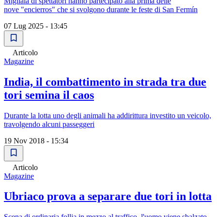
Migliaia di spettatori hanno partecipato alla prima delle
nove "encierros" che si svolgono durante le feste di San Fermín
07 Lug 2025 - 13:45
Articolo
Magazine
India, il combattimento in strada tra due
tori semina il caos
Durante la lotta uno degli animali ha addirittura investito un veicolo,
travolgendo alcuni passeggeri
19 Nov 2018 - 15:34
Articolo
Magazine
Ubriaco prova a separare due tori in lotta
Scena di ordinaria follia in mezzo al traffico, l'uomo viene sbalzato