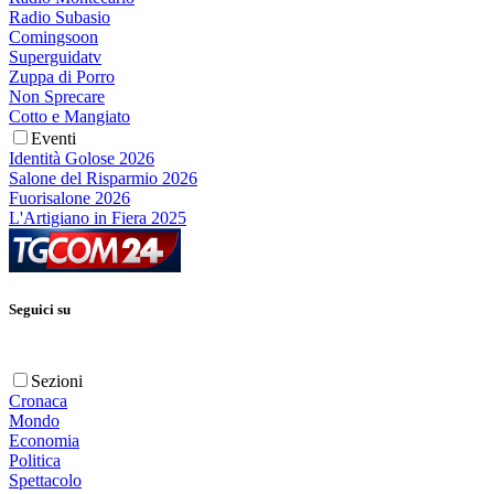
Radio Subasio
Comingsoon
Superguidatv
Zuppa di Porro
Non Sprecare
Cotto e Mangiato
Eventi
Identità Golose 2026
Salone del Risparmio 2026
Fuorisalone 2026
L'Artigiano in Fiera 2025
Seguici su
Sezioni
Cronaca
Mondo
Economia
Politica
Spettacolo