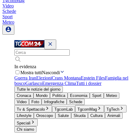
TgcomMag
Video
Schede
Sport
Meteo
In evidenza
Mostra tutti
Nascondi
Guerra Iran
Elezioni
Crans Montana
Epstein Files
Famiglia nel
bosco
Garlasco
Emergenza Clima
Tutti i dossier
Tutte le notizie del giorno
Cronaca
Mondo
Politica
Economia
Sport
Meteo
Video
Foto
Infografiche
Schede
Tv & Spettacolo
TgcomLab
TgcomMag
TgTech
Lifestyle
Oroscopo
Salute
Skuola
Cultura
Animali
Speciali
Chi siamo