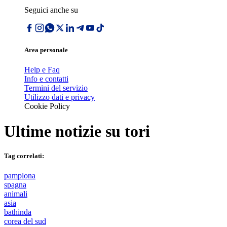
Seguici anche su
Area personale
Help e Faq
Info e contatti
Termini del servizio
Utilizzo dati e privacy
Cookie Policy
Ultime notizie su
tori
Tag correlati:
pamplona
spagna
animali
asia
bathinda
corea del sud