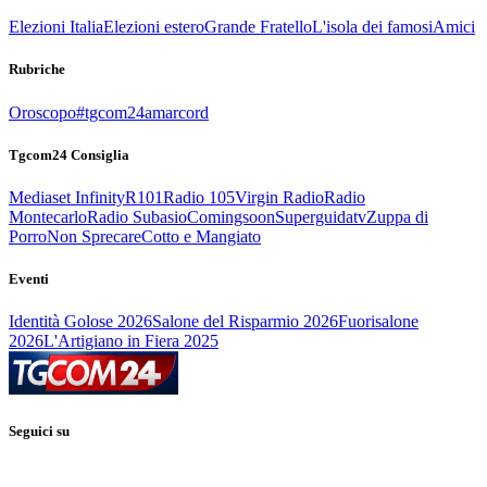
Elezioni Italia
Elezioni estero
Grande Fratello
L'isola dei famosi
Amici
Rubriche
Oroscopo
#tgcom24amarcord
Tgcom24 Consiglia
Mediaset Infinity
R101
Radio 105
Virgin Radio
Radio
Montecarlo
Radio Subasio
Comingsoon
Superguidatv
Zuppa di
Porro
Non Sprecare
Cotto e Mangiato
Eventi
Identità Golose 2026
Salone del Risparmio 2026
Fuorisalone
2026
L'Artigiano in Fiera 2025
Seguici su