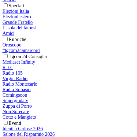
Speciali
Elezioni Italia
Elezioni estero
Grande Fratello
L'isola dei famosi
Amici
Rubriche
Oroscopo
#tgcom24amarcord
Tgcom24 Consiglia
Mediaset Infinity
R101
Radio 105
Virgin Radio
Radio Montecarlo
Radio Subasio
Comingsoon
Superguidatv
Zuppa di Porro
Non Sprecare
Cotto e Mangiato
Eventi
Identità Golose 2026
Salone del Risparmio 2026