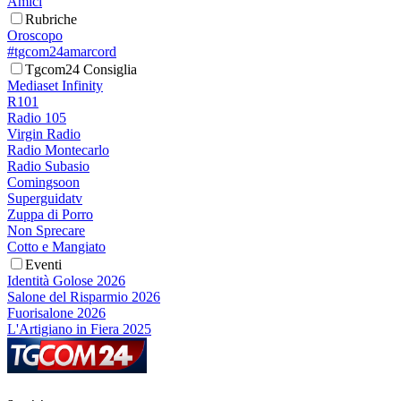
Amici
Rubriche
Oroscopo
#tgcom24amarcord
Tgcom24 Consiglia
Mediaset Infinity
R101
Radio 105
Virgin Radio
Radio Montecarlo
Radio Subasio
Comingsoon
Superguidatv
Zuppa di Porro
Non Sprecare
Cotto e Mangiato
Eventi
Identità Golose 2026
Salone del Risparmio 2026
Fuorisalone 2026
L'Artigiano in Fiera 2025