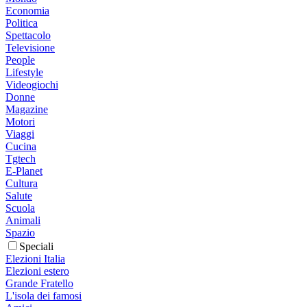
Economia
Politica
Spettacolo
Televisione
People
Lifestyle
Videogiochi
Donne
Magazine
Motori
Viaggi
Cucina
Tgtech
E-Planet
Cultura
Salute
Scuola
Animali
Spazio
Speciali
Elezioni Italia
Elezioni estero
Grande Fratello
L'isola dei famosi