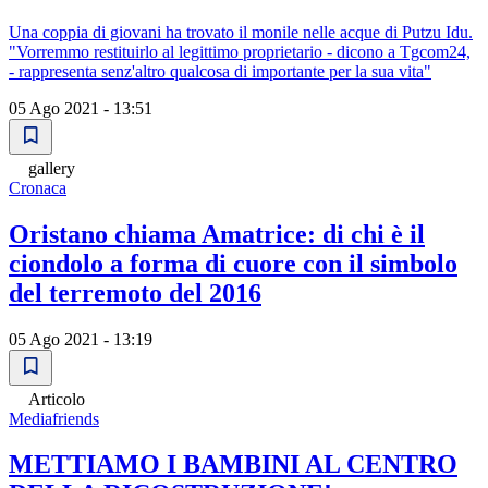
Una coppia di giovani ha trovato il monile nelle acque di Putzu Idu.
"Vorremmo restituirlo al legittimo proprietario - dicono a Tgcom24,
- rappresenta senz'altro qualcosa di importante per la sua vita"
05 Ago 2021 - 13:51
gallery
Cronaca
Oristano chiama Amatrice: di chi è il
ciondolo a forma di cuore con il simbolo
del terremoto del 2016
05 Ago 2021 - 13:19
Articolo
Mediafriends
METTIAMO I BAMBINI AL CENTRO