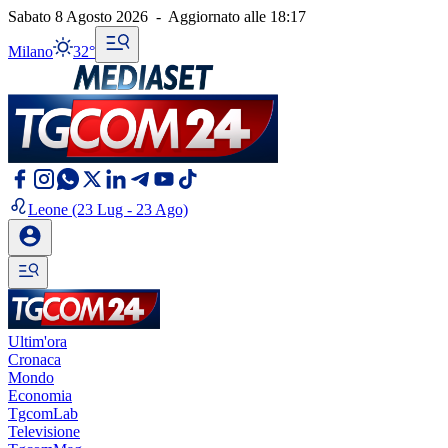
Sabato 8 Agosto 2026
-
Aggiornato alle
18:17
Milano
32°
Leone
(23 Lug - 23 Ago)
Ultim'ora
Cronaca
Mondo
Economia
TgcomLab
Televisione