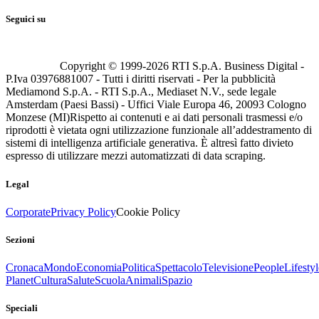
Seguici su
Copyright © 1999-
2026
RTI S.p.A. Business Digital -
P.Iva 03976881007 - Tutti i diritti riservati - Per la pubblicità
Mediamond S.p.A. - RTI S.p.A., Mediaset N.V., sede legale
Amsterdam (Paesi Bassi) - Uffici Viale Europa 46, 20093 Cologno
Monzese (MI)
Rispetto ai contenuti e ai dati personali trasmessi e/o
riprodotti è vietata ogni utilizzazione funzionale all’addestramento di
sistemi di intelligenza artificiale generativa. È altresì fatto divieto
espresso di utilizzare mezzi automatizzati di data scraping.
Legal
Corporate
Privacy Policy
Cookie Policy
Sezioni
Cronaca
Mondo
Economia
Politica
Spettacolo
Televisione
People
Lifestyl
Planet
Cultura
Salute
Scuola
Animali
Spazio
Speciali