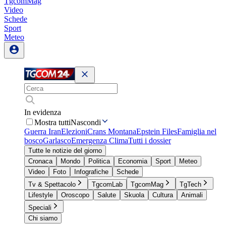
TgcomMag
Video
Schede
Sport
Meteo
In evidenza
Mostra tutti
Nascondi
Guerra Iran
Elezioni
Crans Montana
Epstein Files
Famiglia nel
bosco
Garlasco
Emergenza Clima
Tutti i dossier
Tutte le notizie del giorno
Cronaca
Mondo
Politica
Economia
Sport
Meteo
Video
Foto
Infografiche
Schede
Tv & Spettacolo
TgcomLab
TgcomMag
TgTech
Lifestyle
Oroscopo
Salute
Skuola
Cultura
Animali
Speciali
Chi siamo