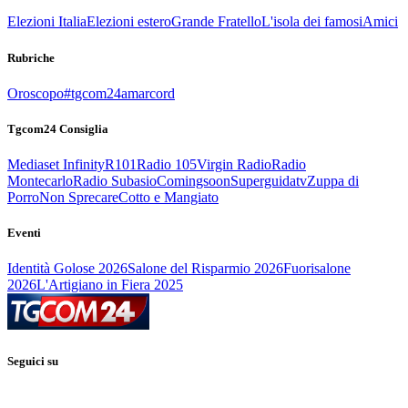
Elezioni Italia
Elezioni estero
Grande Fratello
L'isola dei famosi
Amici
Rubriche
Oroscopo
#tgcom24amarcord
Tgcom24 Consiglia
Mediaset Infinity
R101
Radio 105
Virgin Radio
Radio
Montecarlo
Radio Subasio
Comingsoon
Superguidatv
Zuppa di
Porro
Non Sprecare
Cotto e Mangiato
Eventi
Identità Golose 2026
Salone del Risparmio 2026
Fuorisalone
2026
L'Artigiano in Fiera 2025
Seguici su