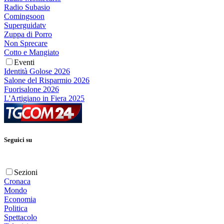
Radio Subasio
Comingsoon
Superguidatv
Zuppa di Porro
Non Sprecare
Cotto e Mangiato
Eventi
Identità Golose 2026
Salone del Risparmio 2026
Fuorisalone 2026
L'Artigiano in Fiera 2025
Seguici su
Sezioni
Cronaca
Mondo
Economia
Politica
Spettacolo