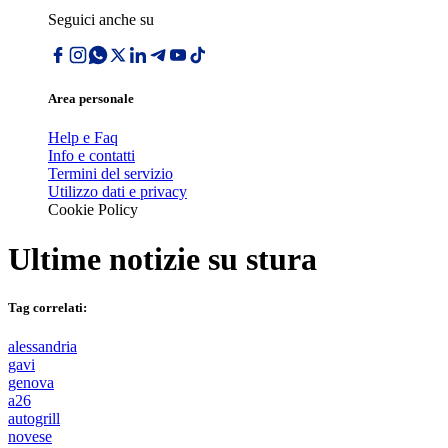
Seguici anche su
Area personale
Help e Faq
Info e contatti
Termini del servizio
Utilizzo dati e privacy
Cookie Policy
Ultime notizie su
stura
Tag correlati:
alessandria
gavi
genova
a26
autogrill
novese