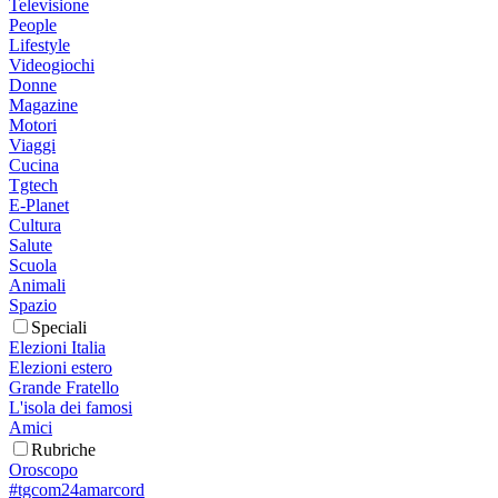
Televisione
People
Lifestyle
Videogiochi
Donne
Magazine
Motori
Viaggi
Cucina
Tgtech
E-Planet
Cultura
Salute
Scuola
Animali
Spazio
Speciali
Elezioni Italia
Elezioni estero
Grande Fratello
L'isola dei famosi
Amici
Rubriche
Oroscopo
#tgcom24amarcord