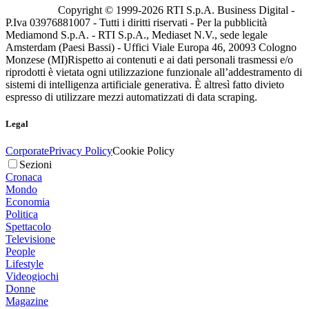
Copyright © 1999-
2026
RTI S.p.A. Business Digital -
P.Iva 03976881007 - Tutti i diritti riservati - Per la pubblicità
Mediamond S.p.A. - RTI S.p.A., Mediaset N.V., sede legale
Amsterdam (Paesi Bassi) - Uffici Viale Europa 46, 20093 Cologno
Monzese (MI)
Rispetto ai contenuti e ai dati personali trasmessi e/o
riprodotti è vietata ogni utilizzazione funzionale all’addestramento di
sistemi di intelligenza artificiale generativa. È altresì fatto divieto
espresso di utilizzare mezzi automatizzati di data scraping.
Legal
Corporate
Privacy Policy
Cookie Policy
Sezioni
Cronaca
Mondo
Economia
Politica
Spettacolo
Televisione
People
Lifestyle
Videogiochi
Donne
Magazine