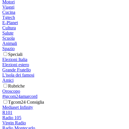
Motori
Viaggi
Cucina
Tgtech
E-Planet
Cultura
Salute
Scuola
Animali
Spazio
Speciali
Elezioni Italia
Elezioni estero
Grande Fratello
L'isola dei famosi
Amici
Rubriche
Oroscopo
#tgcom24amarcord
Tgcom24 Consiglia
Mediaset Infinity
R101
Radio 105
Virgin Radio
Radio Montecarlo