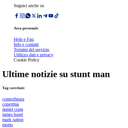
Seguici anche su
Area personale
Help e Faq
Info e contatti
Termini del servizio
Utilizzo dati e privacy
Cookie Policy
Ultime notizie su
stunt man
Tag correlati:
controfigura
copertina
daniel craig
james bond
mark sutton
morto