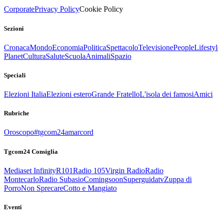
Corporate
Privacy Policy
Cookie Policy
Sezioni
Cronaca
Mondo
Economia
Politica
Spettacolo
Televisione
People
Lifestyl
Planet
Cultura
Salute
Scuola
Animali
Spazio
Speciali
Elezioni Italia
Elezioni estero
Grande Fratello
L'isola dei famosi
Amici
Rubriche
Oroscopo
#tgcom24amarcord
Tgcom24 Consiglia
Mediaset Infinity
R101
Radio 105
Virgin Radio
Radio
Montecarlo
Radio Subasio
Comingsoon
Superguidatv
Zuppa di
Porro
Non Sprecare
Cotto e Mangiato
Eventi