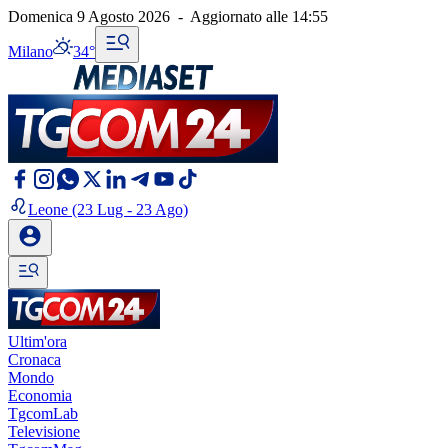
Domenica 9 Agosto 2026
-
Aggiornato alle
14:55
Milano
34°
Leone
(23 Lug - 23 Ago)
Ultim'ora
Cronaca
Mondo
Economia
TgcomLab
Televisione