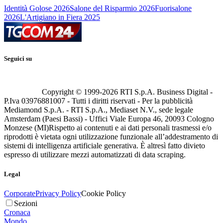
Identità Golose 2026
Salone del Risparmio 2026
Fuorisalone
2026
L'Artigiano in Fiera 2025
Seguici su
Copyright © 1999-
2026
RTI S.p.A. Business Digital -
P.Iva 03976881007 - Tutti i diritti riservati - Per la pubblicità
Mediamond S.p.A. - RTI S.p.A., Mediaset N.V., sede legale
Amsterdam (Paesi Bassi) - Uffici Viale Europa 46, 20093 Cologno
Monzese (MI)
Rispetto ai contenuti e ai dati personali trasmessi e/o
riprodotti è vietata ogni utilizzazione funzionale all’addestramento di
sistemi di intelligenza artificiale generativa. È altresì fatto divieto
espresso di utilizzare mezzi automatizzati di data scraping.
Legal
Corporate
Privacy Policy
Cookie Policy
Sezioni
Cronaca
Mondo