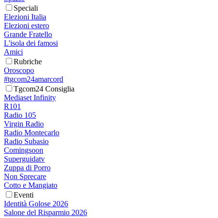
Speciali
Elezioni Italia
Elezioni estero
Grande Fratello
L'isola dei famosi
Amici
Rubriche
Oroscopo
#tgcom24amarcord
Tgcom24 Consiglia
Mediaset Infinity
R101
Radio 105
Virgin Radio
Radio Montecarlo
Radio Subasio
Comingsoon
Superguidatv
Zuppa di Porro
Non Sprecare
Cotto e Mangiato
Eventi
Identità Golose 2026
Salone del Risparmio 2026