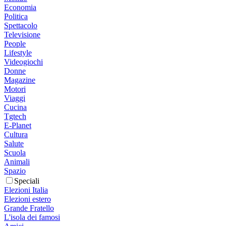
Economia
Politica
Spettacolo
Televisione
People
Lifestyle
Videogiochi
Donne
Magazine
Motori
Viaggi
Cucina
Tgtech
E-Planet
Cultura
Salute
Scuola
Animali
Spazio
Speciali
Elezioni Italia
Elezioni estero
Grande Fratello
L'isola dei famosi