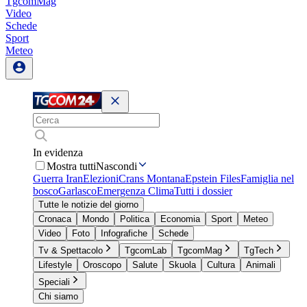
TgcomMag
Video
Schede
Sport
Meteo
In evidenza
Mostra tutti
Nascondi
Guerra Iran
Elezioni
Crans Montana
Epstein Files
Famiglia nel
bosco
Garlasco
Emergenza Clima
Tutti i dossier
Tutte le notizie del giorno
Cronaca
Mondo
Politica
Economia
Sport
Meteo
Video
Foto
Infografiche
Schede
Tv & Spettacolo
TgcomLab
TgcomMag
TgTech
Lifestyle
Oroscopo
Salute
Skuola
Cultura
Animali
Speciali
Chi siamo