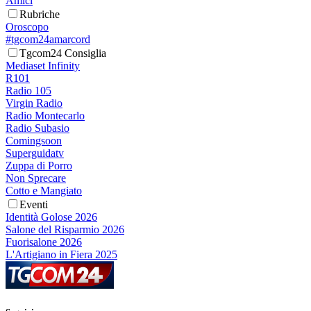
Amici
Rubriche
Oroscopo
#tgcom24amarcord
Tgcom24 Consiglia
Mediaset Infinity
R101
Radio 105
Virgin Radio
Radio Montecarlo
Radio Subasio
Comingsoon
Superguidatv
Zuppa di Porro
Non Sprecare
Cotto e Mangiato
Eventi
Identità Golose 2026
Salone del Risparmio 2026
Fuorisalone 2026
L'Artigiano in Fiera 2025