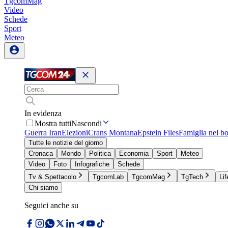
TgcomMag
Video
Schede
Sport
Meteo
In evidenza
Mostra tutti
Nascondi
Guerra Iran
Elezioni
Crans Montana
Epstein Files
Famiglia nel b
Tutte le notizie del giorno
Cronaca
Mondo
Politica
Economia
Sport
Meteo
Video
Foto
Infografiche
Schede
Tv & Spettacolo
TgcomLab
TgcomMag
TgTech
Lif
Chi siamo
Seguici anche su