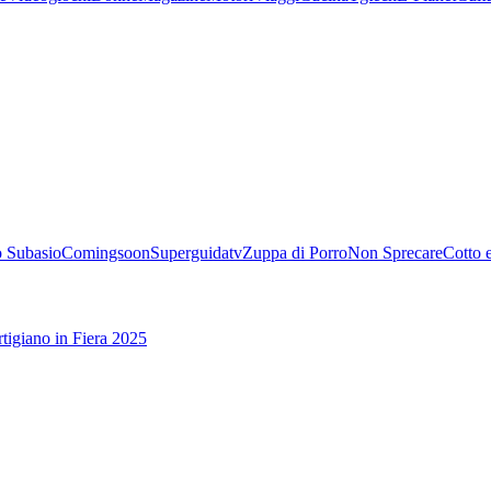
 Subasio
Comingsoon
Superguidatv
Zuppa di Porro
Non Sprecare
Cotto 
tigiano in Fiera 2025