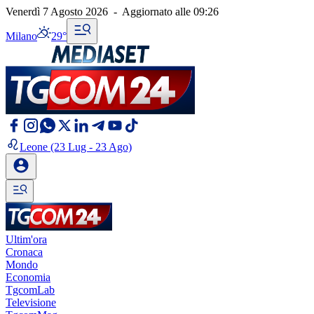
Venerdì 7 Agosto 2026
-
Aggiornato alle
09:26
Milano
29°
Leone
(23 Lug - 23 Ago)
Ultim'ora
Cronaca
Mondo
Economia
TgcomLab
Televisione