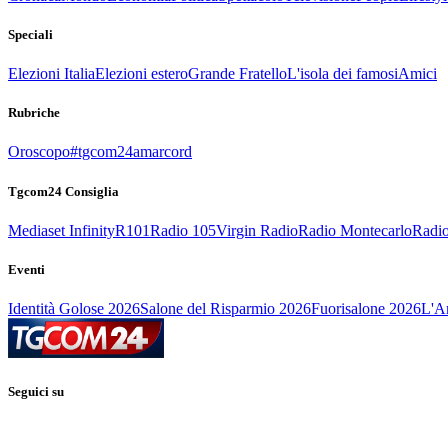
Speciali
Elezioni Italia
Elezioni estero
Grande Fratello
L'isola dei famosi
Amici
Rubriche
Oroscopo
#tgcom24amarcord
Tgcom24 Consiglia
Mediaset Infinity
R101
Radio 105
Virgin Radio
Radio Montecarlo
Radio
Eventi
Identità Golose 2026
Salone del Risparmio 2026
Fuorisalone 2026
L'Ar
Seguici su