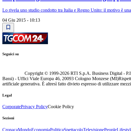
Lo rivela uno studio condotto tra Italia e Regno Unito: il motivo è una
04 Giu 2015 - 10:13
Seguici su
Copyright © 1999-
2026
RTI S.p.A. Business Digital - P.I
Bassi) - Uffici Viale Europa 46, 20093 Cologno Monzese (MI)
Rispett
artificiale generativa. È altresì fatto divieto espresso di utilizzare mez
Legal
Corporate
Privacy Policy
Cookie Policy
Sezioni
Cronaca
Mondo
Economia
Politica
Spettacolo
Televisione
People
Lifestyl