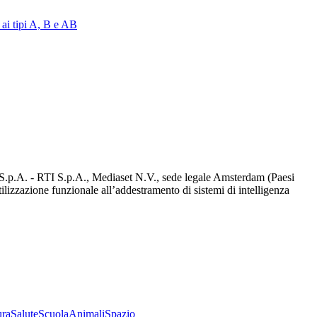
 ai tipi A, B e AB
d S.p.A. - RTI S.p.A., Mediaset N.V., sede legale Amsterdam (Paesi
utilizzazione funzionale all’addestramento di sistemi di intelligenza
ura
Salute
Scuola
Animali
Spazio