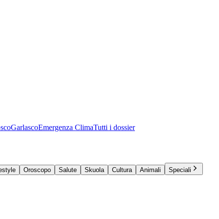
osco
Garlasco
Emergenza Clima
Tutti i dossier
estyle
Oroscopo
Salute
Skuola
Cultura
Animali
Speciali