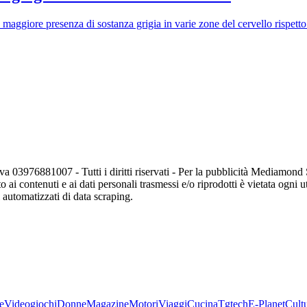
 maggiore presenza di sostanza grigia in varie zone del cervello rispetto
va 03976881007 - Tutti i diritti riservati - Per la pubblicità Mediamon
o ai contenuti e ai dati personali trasmessi e/o riprodotti è vietata ogni 
zi automatizzati di data scraping.
e
Videogiochi
Donne
Magazine
Motori
Viaggi
Cucina
Tgtech
E-Planet
Cult