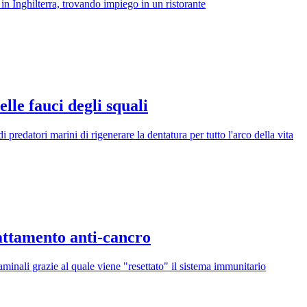
 in Inghilterra, trovando impiego in un ristorante
elle fauci degli squali
predatori marini di rigenerare la dentatura per tutto l'arco della vita
attamento anti-cancro
taminali grazie al quale viene "resettato" il sistema immunitario