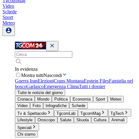
TgcomMag
Video
Schede
Sport
Meteo
In evidenza
Mostra tutti
Nascondi
Guerra Iran
Elezioni
Crans Montana
Epstein Files
Famiglia nel
bosco
Garlasco
Emergenza Clima
Tutti i dossier
Tutte le notizie del giorno
Cronaca
Mondo
Politica
Economia
Sport
Meteo
Video
Foto
Infografiche
Schede
Tv & Spettacolo
TgcomLab
TgcomMag
TgTech
Lifestyle
Oroscopo
Salute
Skuola
Cultura
Animali
Speciali
Chi siamo