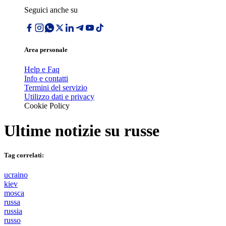
Seguici anche su
Area personale
Help e Faq
Info e contatti
Termini del servizio
Utilizzo dati e privacy
Cookie Policy
Ultime notizie su
russe
Tag correlati:
ucraino
kiev
mosca
russa
russia
russo