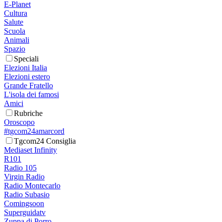
E-Planet
Cultura
Salute
Scuola
Animali
Spazio
Speciali
Elezioni Italia
Elezioni estero
Grande Fratello
L'isola dei famosi
Amici
Rubriche
Oroscopo
#tgcom24amarcord
Tgcom24 Consiglia
Mediaset Infinity
R101
Radio 105
Virgin Radio
Radio Montecarlo
Radio Subasio
Comingsoon
Superguidatv
Zuppa di Porro