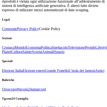
riprodotti è vietata ogni utilizzazione funzionale all’addestramento di
sistemi di intelligenza artificiale generativa. È altresì fatto divieto
espresso di utilizzare mezzi automatizzati di data scraping.
Legal
Corporate
Privacy Policy
Cookie Policy
Sezioni
Cronaca
Mondo
Economia
Politica
Spettacolo
Televisione
People
Lifestyl
Planet
Cultura
Salute
Scuola
Animali
Spazio
Speciali
Elezioni Italia
Elezioni estero
Grande Fratello
L'isola dei famosi
Amici
Rubriche
Oroscopo
#tgcom24amarcord
Tgcom24 Consiglia