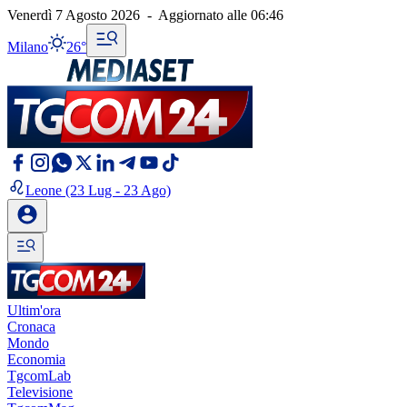
Venerdì 7 Agosto 2026
-
Aggiornato alle
06:46
Milano
26°
Leone
(23 Lug - 23 Ago)
Ultim'ora
Cronaca
Mondo
Economia
TgcomLab
Televisione