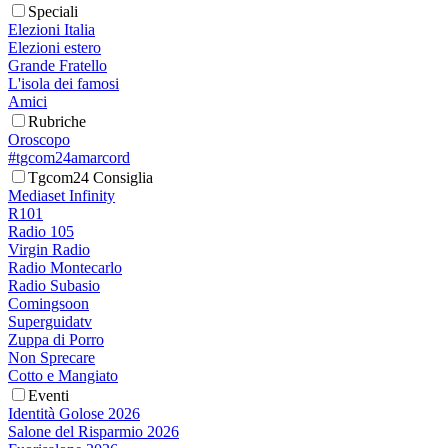
Speciali
Elezioni Italia
Elezioni estero
Grande Fratello
L'isola dei famosi
Amici
Rubriche
Oroscopo
#tgcom24amarcord
Tgcom24 Consiglia
Mediaset Infinity
R101
Radio 105
Virgin Radio
Radio Montecarlo
Radio Subasio
Comingsoon
Superguidatv
Zuppa di Porro
Non Sprecare
Cotto e Mangiato
Eventi
Identità Golose 2026
Salone del Risparmio 2026