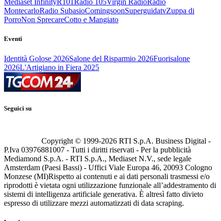
Mediaset Infinity
R101
Radio 105
Virgin Radio
Radio
Montecarlo
Radio Subasio
Comingsoon
Superguidatv
Zuppa di
Porro
Non Sprecare
Cotto e Mangiato
Eventi
Identità Golose 2026
Salone del Risparmio 2026
Fuorisalone
2026
L'Artigiano in Fiera 2025
Seguici su
Copyright © 1999-
2026
RTI S.p.A. Business Digital -
P.Iva 03976881007 - Tutti i diritti riservati - Per la pubblicità
Mediamond S.p.A. - RTI S.p.A., Mediaset N.V., sede legale
Amsterdam (Paesi Bassi) - Uffici Viale Europa 46, 20093 Cologno
Monzese (MI)
Rispetto ai contenuti e ai dati personali trasmessi e/o
riprodotti è vietata ogni utilizzazione funzionale all’addestramento di
sistemi di intelligenza artificiale generativa. È altresì fatto divieto
espresso di utilizzare mezzi automatizzati di data scraping.