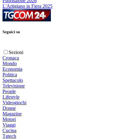
Fuorisalone 2026
L'Artigiano in Fiera 2025
Seguici su
Sezioni
Cronaca
Mondo
Economia
Politica
Spettacolo
Televisione
People
Lifestyle
Videogiochi
Donne
Magazine
Motori
Viaggi
Cucina
Tgtech