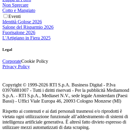
Non Sprecare
Cotto e Mangiato
Eventi
Identità Golose 2026
Salone del Risparmio 2026
Fuorisalone 2026
L'Artigiano in Fiera 2025
Legal
Corporate
Cookie Policy
Privacy Policy
Copyright © 1999-
2026
RTI S.p.A. Business Digital - P.Iva
03976881007 - Tutti i diritti riservati - Per la pubblicità Mediamond
S.p.A. - RTI S.p.A., Mediaset N.V., sede legale Amsterdam (Paesi
Bassi) - Uffici Viale Europa 46, 20093 Cologno Monzese (MI)
Rispetto ai contenuti e ai dati personali trasmessi e/o riprodotti è
vietata ogni utilizzazione funzionale all’addestramento di sistemi di
intelligenza artificiale generativa. È altresì fatto divieto espresso di
utilizzare mezzi automatizzati di data scraping.