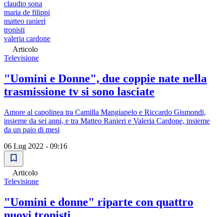
claudio sona
maria de filippi
matteo ranieri
tronisti
valeria cardone
Articolo
Televisione
"Uomini e Donne", due coppie nate nella
trasmissione tv si sono lasciate
Amore al capolinea tra Camilla Mangiapelo e Riccardo Gismondi,
insieme da sei anni, e tra Matteo Ranieri e Valeria Cardone, insieme
da un paio di mesi
06 Lug 2022 - 09:16
Articolo
Televisione
"Uomini e donne" riparte con quattro
nuovi tronisti