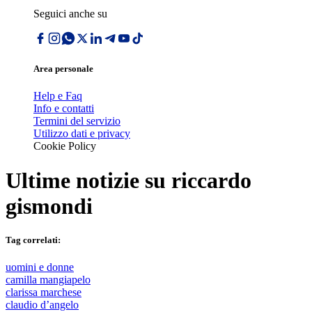
Seguici anche su
Area personale
Help e Faq
Info e contatti
Termini del servizio
Utilizzo dati e privacy
Cookie Policy
Ultime notizie su
riccardo
gismondi
Tag correlati:
uomini e donne
camilla mangiapelo
clarissa marchese
claudio d’angelo