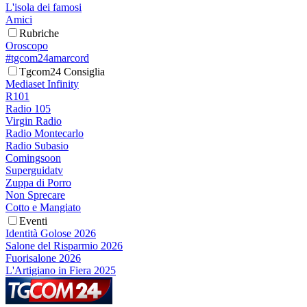
L'isola dei famosi
Amici
Rubriche
Oroscopo
#tgcom24amarcord
Tgcom24 Consiglia
Mediaset Infinity
R101
Radio 105
Virgin Radio
Radio Montecarlo
Radio Subasio
Comingsoon
Superguidatv
Zuppa di Porro
Non Sprecare
Cotto e Mangiato
Eventi
Identità Golose 2026
Salone del Risparmio 2026
Fuorisalone 2026
L'Artigiano in Fiera 2025