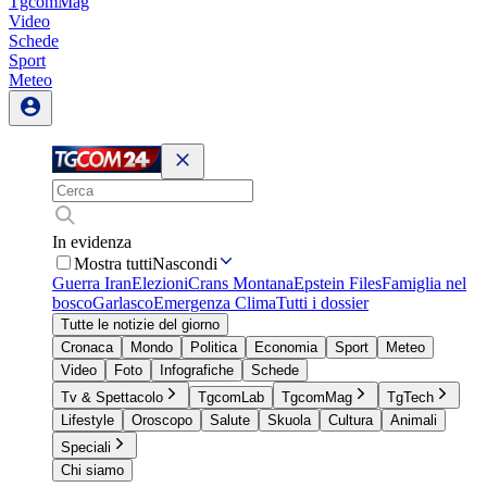
TgcomMag
Video
Schede
Sport
Meteo
In evidenza
Mostra tutti
Nascondi
Guerra Iran
Elezioni
Crans Montana
Epstein Files
Famiglia nel
bosco
Garlasco
Emergenza Clima
Tutti i dossier
Tutte le notizie del giorno
Cronaca
Mondo
Politica
Economia
Sport
Meteo
Video
Foto
Infografiche
Schede
Tv & Spettacolo
TgcomLab
TgcomMag
TgTech
Lifestyle
Oroscopo
Salute
Skuola
Cultura
Animali
Speciali
Chi siamo