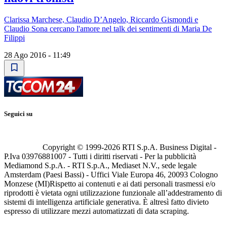
Clarissa Marchese, Claudio D’Angelo, Riccardo Gismondi e
Claudio Sona cercano l'amore nel talk dei sentimenti di Maria De
Filippi
28 Ago 2016 - 11:49
Seguici su
Copyright © 1999-
2026
RTI S.p.A. Business Digital -
P.Iva 03976881007 - Tutti i diritti riservati - Per la pubblicità
Mediamond S.p.A. - RTI S.p.A., Mediaset N.V., sede legale
Amsterdam (Paesi Bassi) - Uffici Viale Europa 46, 20093 Cologno
Monzese (MI)
Rispetto ai contenuti e ai dati personali trasmessi e/o
riprodotti è vietata ogni utilizzazione funzionale all’addestramento di
sistemi di intelligenza artificiale generativa. È altresì fatto divieto
espresso di utilizzare mezzi automatizzati di data scraping.