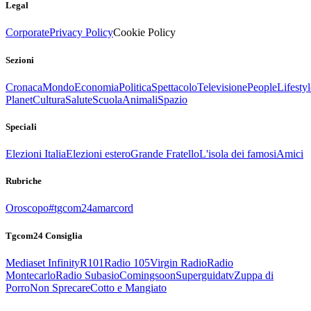
Legal
Corporate
Privacy Policy
Cookie Policy
Sezioni
Cronaca
Mondo
Economia
Politica
Spettacolo
Televisione
People
Lifestyl
Planet
Cultura
Salute
Scuola
Animali
Spazio
Speciali
Elezioni Italia
Elezioni estero
Grande Fratello
L'isola dei famosi
Amici
Rubriche
Oroscopo
#tgcom24amarcord
Tgcom24 Consiglia
Mediaset Infinity
R101
Radio 105
Virgin Radio
Radio
Montecarlo
Radio Subasio
Comingsoon
Superguidatv
Zuppa di
Porro
Non Sprecare
Cotto e Mangiato