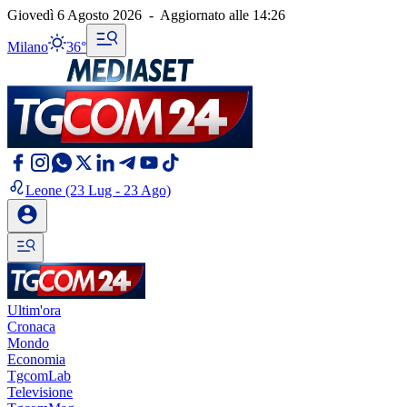
Giovedì 6 Agosto 2026
-
Aggiornato alle
14:26
Milano
36°
Leone
(23 Lug - 23 Ago)
Ultim'ora
Cronaca
Mondo
Economia
TgcomLab
Televisione