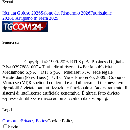
Eventi
Identità Golose 2026
Salone del Risparmio 2026
Fuorisalone
2026
L'Artigiano in Fiera 2025
Seguici su
Copyright © 1999-
2026
RTI S.p.A. Business Digital -
P.Iva 03976881007 - Tutti i diritti riservati - Per la pubblicità
Mediamond S.p.A. - RTI S.p.A., Mediaset N.V., sede legale
Amsterdam (Paesi Bassi) - Uffici Viale Europa 46, 20093 Cologno
Monzese (MI)
Rispetto ai contenuti e ai dati personali trasmessi e/o
riprodotti è vietata ogni utilizzazione funzionale all’addestramento di
sistemi di intelligenza artificiale generativa. È altresì fatto divieto
espresso di utilizzare mezzi automatizzati di data scraping.
Legal
Corporate
Privacy Policy
Cookie Policy
Sezioni