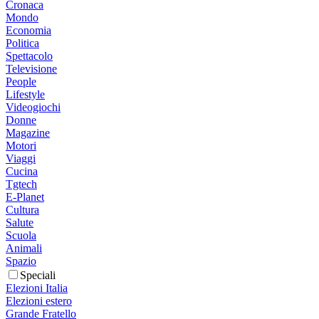
Cronaca
Mondo
Economia
Politica
Spettacolo
Televisione
People
Lifestyle
Videogiochi
Donne
Magazine
Motori
Viaggi
Cucina
Tgtech
E-Planet
Cultura
Salute
Scuola
Animali
Spazio
Speciali
Elezioni Italia
Elezioni estero
Grande Fratello