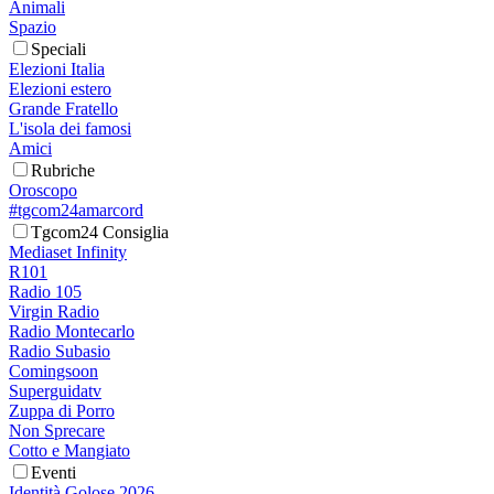
Animali
Spazio
Speciali
Elezioni Italia
Elezioni estero
Grande Fratello
L'isola dei famosi
Amici
Rubriche
Oroscopo
#tgcom24amarcord
Tgcom24 Consiglia
Mediaset Infinity
R101
Radio 105
Virgin Radio
Radio Montecarlo
Radio Subasio
Comingsoon
Superguidatv
Zuppa di Porro
Non Sprecare
Cotto e Mangiato
Eventi
Identità Golose 2026