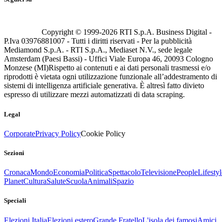
Copyright © 1999-
2026
RTI S.p.A. Business Digital -
P.Iva 03976881007 - Tutti i diritti riservati - Per la pubblicità
Mediamond S.p.A. - RTI S.p.A., Mediaset N.V., sede legale
Amsterdam (Paesi Bassi) - Uffici Viale Europa 46, 20093 Cologno
Monzese (MI)
Rispetto ai contenuti e ai dati personali trasmessi e/o
riprodotti è vietata ogni utilizzazione funzionale all’addestramento di
sistemi di intelligenza artificiale generativa. È altresì fatto divieto
espresso di utilizzare mezzi automatizzati di data scraping.
Legal
Corporate
Privacy Policy
Cookie Policy
Sezioni
Cronaca
Mondo
Economia
Politica
Spettacolo
Televisione
People
Lifestyl
Planet
Cultura
Salute
Scuola
Animali
Spazio
Speciali
Elezioni Italia
Elezioni estero
Grande Fratello
L'isola dei famosi
Amici