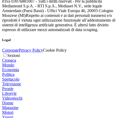
P.Iva 03976881007 - Tutti i diritti riservati - Per la pubblicità
Mediamond S.p.A. - RTI S.p.A., Mediaset N.V., sede legale
Amsterdam (Paesi Bassi) - Uffici Viale Europa 46, 20093 Cologno
Monzese (MI)
Rispetto ai contenuti e ai dati personali trasmessi e/o
riprodotti è vietata ogni utilizzazione funzionale all’addestramento di
sistemi di intelligenza artificiale generativa. È altresì fatto divieto
espresso di utilizzare mezzi automatizzati di data scraping.
Legal
Corporate
Privacy Policy
Cookie Policy
Sezioni
Cronaca
Mondo
Economia
Politica
Spettacolo
Televisione
People
Lifestyle
Videogiochi
Donne
Magazine
Motori
Viaggi