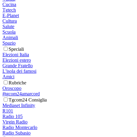
Cucina
Tgtech
E-Planet
Cultura
Salute
Scuola
Animali
Spazio
Speciali
Elezioni Italia
Elezioni estero
Grande Fratello
L'isola dei famosi
Amici
Rubriche
Oroscopo
#tgcom24amarcord
Tgcom24 Consiglia
Mediaset Infinity
R101
Radio 105
Virgin Radio
Radio Montecarlo
Radio Subasio