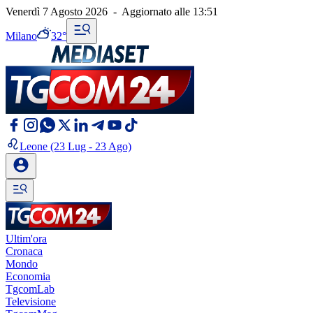
Venerdì 7 Agosto 2026
-
Aggiornato alle
13:51
Milano
32°
Leone
(23 Lug - 23 Ago)
Ultim'ora
Cronaca
Mondo
Economia
TgcomLab
Televisione