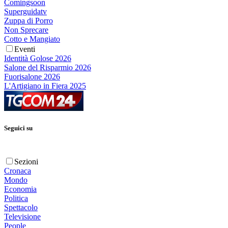
Comingsoon
Superguidatv
Zuppa di Porro
Non Sprecare
Cotto e Mangiato
Eventi
Identità Golose 2026
Salone del Risparmio 2026
Fuorisalone 2026
L'Artigiano in Fiera 2025
Seguici su
Sezioni
Cronaca
Mondo
Economia
Politica
Spettacolo
Televisione
People