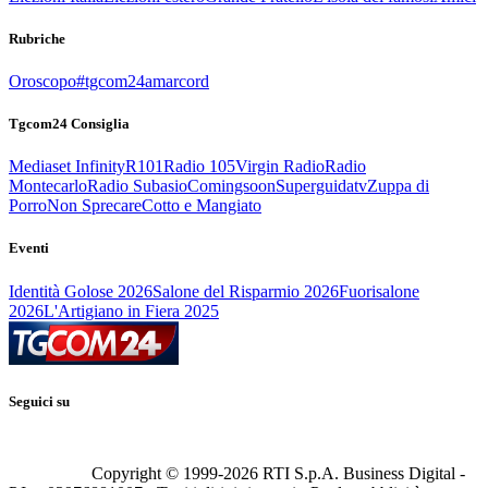
Rubriche
Oroscopo
#tgcom24amarcord
Tgcom24 Consiglia
Mediaset Infinity
R101
Radio 105
Virgin Radio
Radio
Montecarlo
Radio Subasio
Comingsoon
Superguidatv
Zuppa di
Porro
Non Sprecare
Cotto e Mangiato
Eventi
Identità Golose 2026
Salone del Risparmio 2026
Fuorisalone
2026
L'Artigiano in Fiera 2025
Seguici su
Copyright © 1999-
2026
RTI S.p.A. Business Digital -