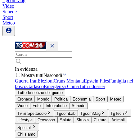
TgcomMag
Video
Schede
Sport
Meteo
In evidenza
Mostra tutti
Nascondi
Guerra Iran
Elezioni
Crans Montana
Epstein Files
Famiglia nel
bosco
Garlasco
Emergenza Clima
Tutti i dossier
Tutte le notizie del giorno
Cronaca
Mondo
Politica
Economia
Sport
Meteo
Video
Foto
Infografiche
Schede
Tv & Spettacolo
TgcomLab
TgcomMag
TgTech
Lifestyle
Oroscopo
Salute
Skuola
Cultura
Animali
Speciali
Chi siamo