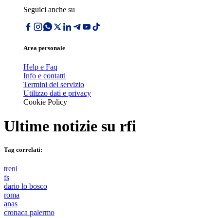
Seguici anche su
Area personale
Help e Faq
Info e contatti
Termini del servizio
Utilizzo dati e privacy
Cookie Policy
Ultime notizie su
rfi
Tag correlati:
treni
fs
dario lo bosco
roma
anas
cronaca palermo