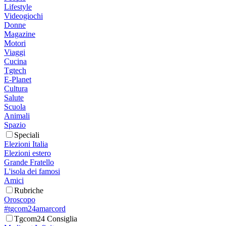
Lifestyle
Videogiochi
Donne
Magazine
Motori
Viaggi
Cucina
Tgtech
E-Planet
Cultura
Salute
Scuola
Animali
Spazio
Speciali
Elezioni Italia
Elezioni estero
Grande Fratello
L'isola dei famosi
Amici
Rubriche
Oroscopo
#tgcom24amarcord
Tgcom24 Consiglia