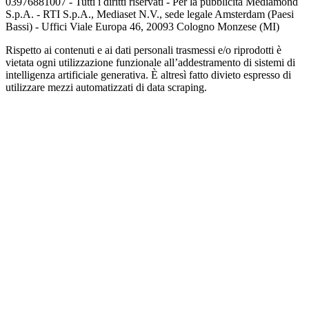
03976881007 - Tutti i diritti riservati - Per la pubblicità Mediamond
S.p.A. - RTI S.p.A., Mediaset N.V., sede legale Amsterdam (Paesi
Bassi) - Uffici Viale Europa 46, 20093 Cologno Monzese (MI)
Rispetto ai contenuti e ai dati personali trasmessi e/o riprodotti è
vietata ogni utilizzazione funzionale all’addestramento di sistemi di
intelligenza artificiale generativa. È altresì fatto divieto espresso di
utilizzare mezzi automatizzati di data scraping.