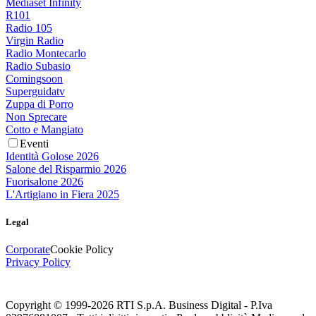
Mediaset Infinity
R101
Radio 105
Virgin Radio
Radio Montecarlo
Radio Subasio
Comingsoon
Superguidatv
Zuppa di Porro
Non Sprecare
Cotto e Mangiato
Eventi
Identità Golose 2026
Salone del Risparmio 2026
Fuorisalone 2026
L'Artigiano in Fiera 2025
Legal
Corporate
Cookie Policy
Privacy Policy
Copyright © 1999-
2026
RTI S.p.A. Business Digital - P.Iva