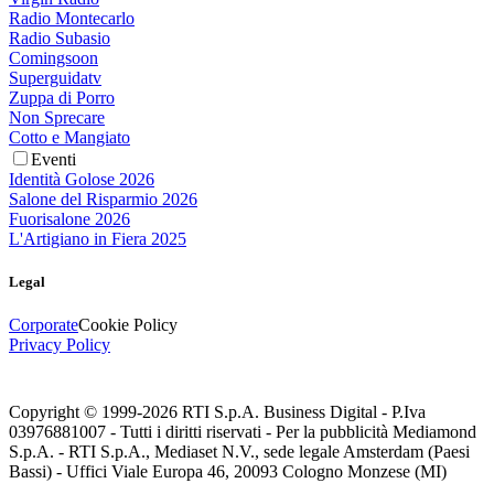
Radio Montecarlo
Radio Subasio
Comingsoon
Superguidatv
Zuppa di Porro
Non Sprecare
Cotto e Mangiato
Eventi
Identità Golose 2026
Salone del Risparmio 2026
Fuorisalone 2026
L'Artigiano in Fiera 2025
Legal
Corporate
Cookie Policy
Privacy Policy
Copyright © 1999-
2026
RTI S.p.A. Business Digital - P.Iva
03976881007 - Tutti i diritti riservati - Per la pubblicità Mediamond
S.p.A. - RTI S.p.A., Mediaset N.V., sede legale Amsterdam (Paesi
Bassi) - Uffici Viale Europa 46, 20093 Cologno Monzese (MI)