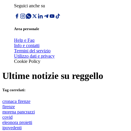
Seguici anche su
Area personale
Help e Faq
Info e contatti
Termini del servizio
Utilizzo dati e privacy
Cookie Policy
Ultime notizie su
reggello
Tag correlati:
cronaca firenze
firenze
morena pancrazzi
covid
eleonora proietti
ipovedenti