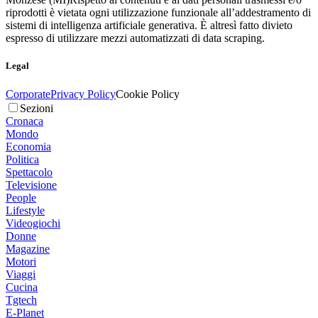
riprodotti è vietata ogni utilizzazione funzionale all’addestramento di
sistemi di intelligenza artificiale generativa. È altresì fatto divieto
espresso di utilizzare mezzi automatizzati di data scraping.
Legal
Corporate
Privacy Policy
Cookie Policy
Sezioni
Cronaca
Mondo
Economia
Politica
Spettacolo
Televisione
People
Lifestyle
Videogiochi
Donne
Magazine
Motori
Viaggi
Cucina
Tgtech
E-Planet