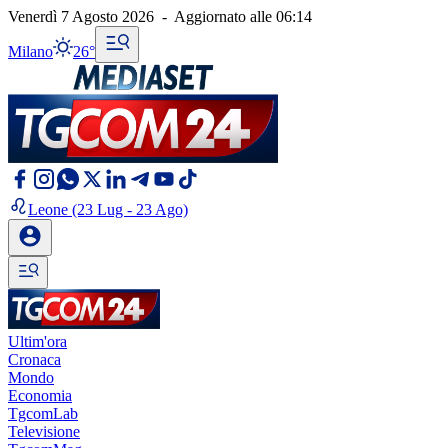
Venerdì 7 Agosto 2026
-
Aggiornato alle
06:14
Milano
26°
Leone
(23 Lug - 23 Ago)
Ultim'ora
Cronaca
Mondo
Economia
TgcomLab
Televisione