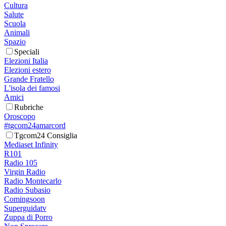
Cultura
Salute
Scuola
Animali
Spazio
Speciali
Elezioni Italia
Elezioni estero
Grande Fratello
L'isola dei famosi
Amici
Rubriche
Oroscopo
#tgcom24amarcord
Tgcom24 Consiglia
Mediaset Infinity
R101
Radio 105
Virgin Radio
Radio Montecarlo
Radio Subasio
Comingsoon
Superguidatv
Zuppa di Porro