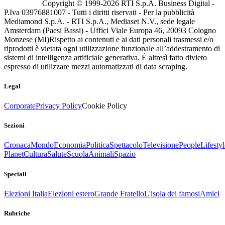
Copyright © 1999-
2026
RTI S.p.A. Business Digital -
P.Iva 03976881007 - Tutti i diritti riservati - Per la pubblicità
Mediamond S.p.A. - RTI S.p.A., Mediaset N.V., sede legale
Amsterdam (Paesi Bassi) - Uffici Viale Europa 46, 20093 Cologno
Monzese (MI)
Rispetto ai contenuti e ai dati personali trasmessi e/o
riprodotti è vietata ogni utilizzazione funzionale all’addestramento di
sistemi di intelligenza artificiale generativa. È altresì fatto divieto
espresso di utilizzare mezzi automatizzati di data scraping.
Legal
Corporate
Privacy Policy
Cookie Policy
Sezioni
Cronaca
Mondo
Economia
Politica
Spettacolo
Televisione
People
Lifestyl
Planet
Cultura
Salute
Scuola
Animali
Spazio
Speciali
Elezioni Italia
Elezioni estero
Grande Fratello
L'isola dei famosi
Amici
Rubriche