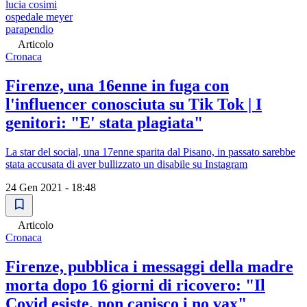
lucia cosimi
ospedale meyer
parapendio
Articolo
Cronaca
Firenze, una 16enne in fuga con
l'influencer conosciuta su Tik Tok | I
genitori: "E' stata plagiata"
La star del social, una 17enne sparita dal Pisano, in passato sarebbe
stata accusata di aver bullizzato un disabile su Instagram
24 Gen 2021 - 18:48
Articolo
Cronaca
Firenze, pubblica i messaggi della madre
morta dopo 16 giorni di ricovero: "Il
Covid esiste, non capisco i no vax"