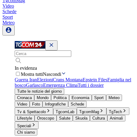
TgcomMag
Video
Schede
Sport
Meteo
In evidenza
Mostra tutti
Nascondi
Guerra Iran
Elezioni
Crans Montana
Epstein Files
Famiglia nel
bosco
Garlasco
Emergenza Clima
Tutti i dossier
Tutte le notizie del giorno
Cronaca
Mondo
Politica
Economia
Sport
Meteo
Video
Foto
Infografiche
Schede
Tv & Spettacolo
TgcomLab
TgcomMag
TgTech
Lifestyle
Oroscopo
Salute
Skuola
Cultura
Animali
Speciali
Chi siamo