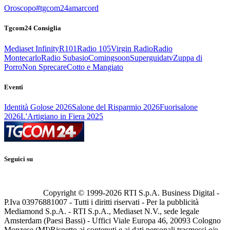
Oroscopo
#tgcom24amarcord
Tgcom24 Consiglia
Mediaset Infinity
R101
Radio 105
Virgin Radio
Radio
Montecarlo
Radio Subasio
Comingsoon
Superguidatv
Zuppa di
Porro
Non Sprecare
Cotto e Mangiato
Eventi
Identità Golose 2026
Salone del Risparmio 2026
Fuorisalone
2026
L'Artigiano in Fiera 2025
Seguici su
Copyright © 1999-
2026
RTI S.p.A. Business Digital -
P.Iva 03976881007 - Tutti i diritti riservati - Per la pubblicità
Mediamond S.p.A. - RTI S.p.A., Mediaset N.V., sede legale
Amsterdam (Paesi Bassi) - Uffici Viale Europa 46, 20093 Cologno
Monzese (MI)
Rispetto ai contenuti e ai dati personali trasmessi e/o