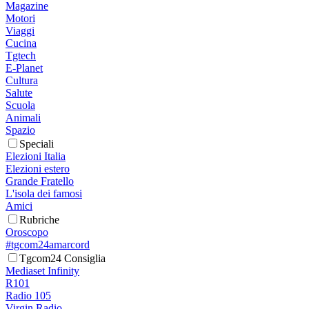
Magazine
Motori
Viaggi
Cucina
Tgtech
E-Planet
Cultura
Salute
Scuola
Animali
Spazio
Speciali
Elezioni Italia
Elezioni estero
Grande Fratello
L'isola dei famosi
Amici
Rubriche
Oroscopo
#tgcom24amarcord
Tgcom24 Consiglia
Mediaset Infinity
R101
Radio 105
Virgin Radio