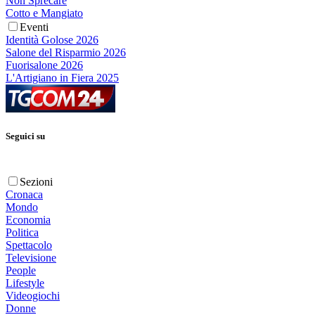
Non Sprecare
Cotto e Mangiato
Eventi
Identità Golose 2026
Salone del Risparmio 2026
Fuorisalone 2026
L'Artigiano in Fiera 2025
Seguici su
Sezioni
Cronaca
Mondo
Economia
Politica
Spettacolo
Televisione
People
Lifestyle
Videogiochi
Donne