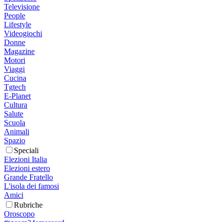
Televisione
People
Lifestyle
Videogiochi
Donne
Magazine
Motori
Viaggi
Cucina
Tgtech
E-Planet
Cultura
Salute
Scuola
Animali
Spazio
Speciali
Elezioni Italia
Elezioni estero
Grande Fratello
L'isola dei famosi
Amici
Rubriche
Oroscopo