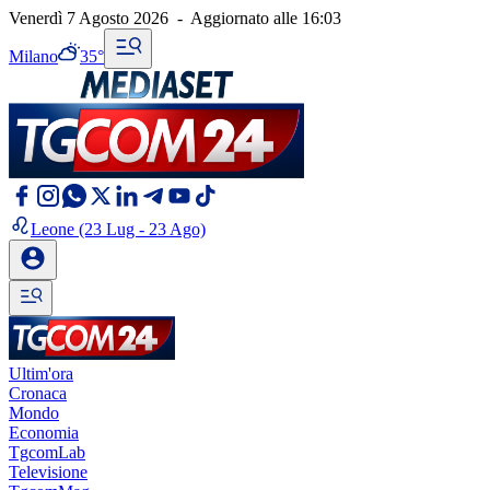
Venerdì 7 Agosto 2026
-
Aggiornato alle
16:03
Milano
35°
Leone
(23 Lug - 23 Ago)
Ultim'ora
Cronaca
Mondo
Economia
TgcomLab
Televisione