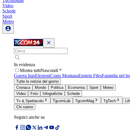
TgcomMag
Video
Schede
Sport
Meteo
In evidenza
Mostra tutti
Nascondi
Guerra Iran
Elezioni
Crans Montana
Epstein Files
Famiglia nel b
Tutte le notizie del giorno
Cronaca
Mondo
Politica
Economia
Sport
Meteo
Video
Foto
Infografiche
Schede
Tv & Spettacolo
TgcomLab
TgcomMag
TgTech
Lif
Chi siamo
Seguici anche su