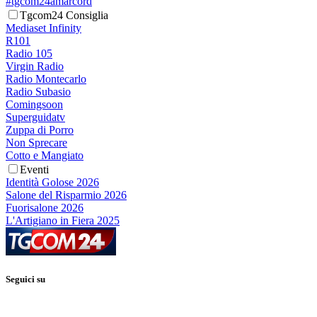
#tgcom24amarcord
Tgcom24 Consiglia
Mediaset Infinity
R101
Radio 105
Virgin Radio
Radio Montecarlo
Radio Subasio
Comingsoon
Superguidatv
Zuppa di Porro
Non Sprecare
Cotto e Mangiato
Eventi
Identità Golose 2026
Salone del Risparmio 2026
Fuorisalone 2026
L'Artigiano in Fiera 2025
Seguici su