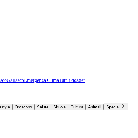
osco
Garlasco
Emergenza Clima
Tutti i dossier
estyle
Oroscopo
Salute
Skuola
Cultura
Animali
Speciali