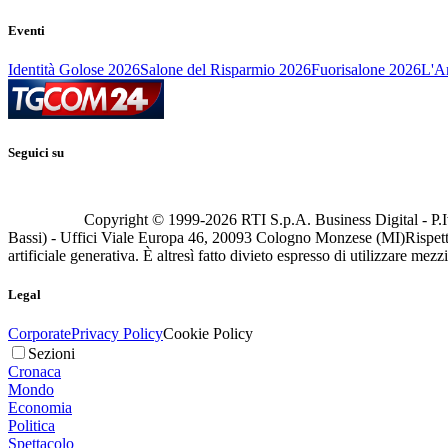
Eventi
Identità Golose 2026
Salone del Risparmio 2026
Fuorisalone 2026
L'Ar
Seguici su
Copyright © 1999-
2026
RTI S.p.A. Business Digital - P.I
Bassi) - Uffici Viale Europa 46, 20093 Cologno Monzese (MI)
Rispett
artificiale generativa. È altresì fatto divieto espresso di utilizzare mez
Legal
Corporate
Privacy Policy
Cookie Policy
Sezioni
Cronaca
Mondo
Economia
Politica
Spettacolo