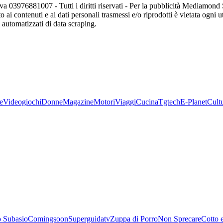
va 03976881007 - Tutti i diritti riservati - Per la pubblicità Mediamon
o ai contenuti e ai dati personali trasmessi e/o riprodotti è vietata ogni 
zi automatizzati di data scraping.
e
Videogiochi
Donne
Magazine
Motori
Viaggi
Cucina
Tgtech
E-Planet
Cult
 Subasio
Comingsoon
Superguidatv
Zuppa di Porro
Non Sprecare
Cotto 