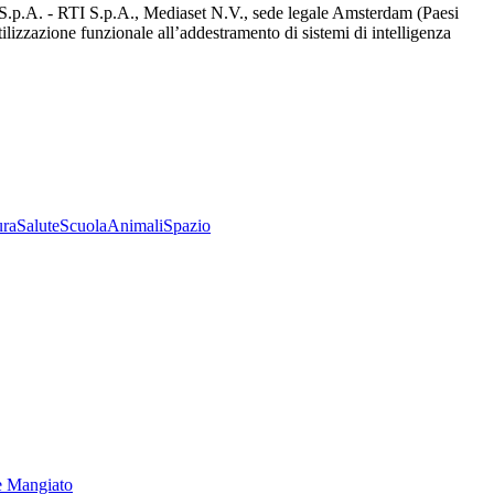
d S.p.A. - RTI S.p.A., Mediaset N.V., sede legale Amsterdam (Paesi
utilizzazione funzionale all’addestramento di sistemi di intelligenza
ura
Salute
Scuola
Animali
Spazio
e Mangiato