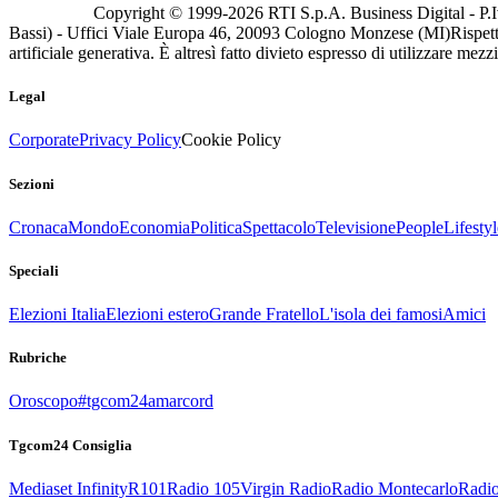
Copyright © 1999-
2026
RTI S.p.A. Business Digital - P.I
Bassi) - Uffici Viale Europa 46, 20093 Cologno Monzese (MI)
Rispett
artificiale generativa. È altresì fatto divieto espresso di utilizzare mez
Legal
Corporate
Privacy Policy
Cookie Policy
Sezioni
Cronaca
Mondo
Economia
Politica
Spettacolo
Televisione
People
Lifestyl
Speciali
Elezioni Italia
Elezioni estero
Grande Fratello
L'isola dei famosi
Amici
Rubriche
Oroscopo
#tgcom24amarcord
Tgcom24 Consiglia
Mediaset Infinity
R101
Radio 105
Virgin Radio
Radio Montecarlo
Radio