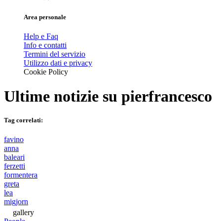
Area personale
Help e Faq
Info e contatti
Termini del servizio
Utilizzo dati e privacy
Cookie Policy
Ultime notizie su
pierfrancesco
Tag correlati:
favino
anna
baleari
ferzetti
formentera
greta
lea
migjorn
gallery