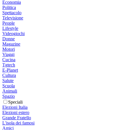
Economia
Politica
Spettacolo
Televisione
People
Lifestyle
Videogiochi
Donne
Magazine
Motori
Viaggi
Cucina
Tgtech
E-Planet
Cultura
Salute
Scuola
Animali
Spazio
Speciali
Elezioni Italia
Elezioni estero
Grande Fratello
L'isola dei famosi
Amici