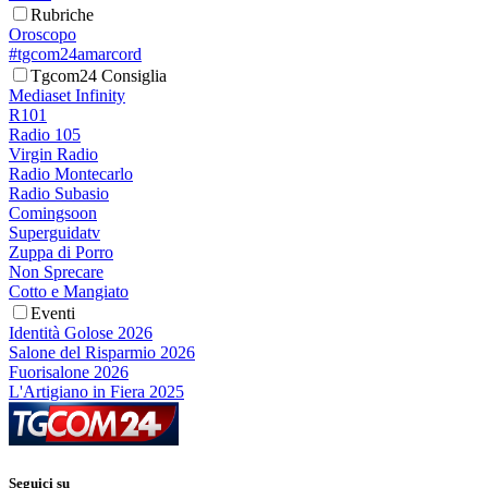
Rubriche
Oroscopo
#tgcom24amarcord
Tgcom24 Consiglia
Mediaset Infinity
R101
Radio 105
Virgin Radio
Radio Montecarlo
Radio Subasio
Comingsoon
Superguidatv
Zuppa di Porro
Non Sprecare
Cotto e Mangiato
Eventi
Identità Golose 2026
Salone del Risparmio 2026
Fuorisalone 2026
L'Artigiano in Fiera 2025
Seguici su