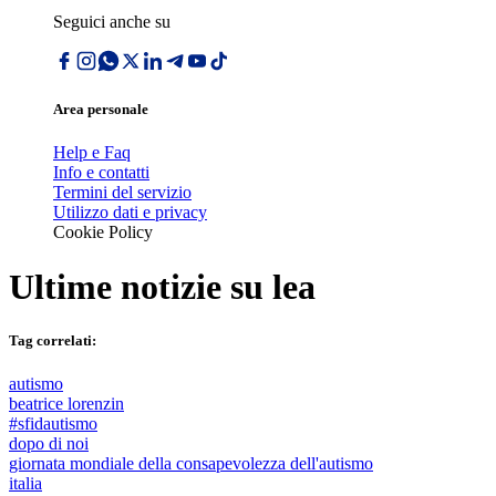
Seguici anche su
Area personale
Help e Faq
Info e contatti
Termini del servizio
Utilizzo dati e privacy
Cookie Policy
Ultime notizie su
lea
Tag correlati:
autismo
beatrice lorenzin
#sfidautismo
dopo di noi
giornata mondiale della consapevolezza dell'autismo
italia