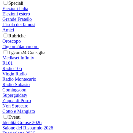
Speciali
Elezioni Italia
Elezioni estero
Grande Fratello
L'isola dei famosi
Amici
Rubriche
Oroscopo
#tgcom24amarcord
Tgcom24 Consiglia
Mediaset Infinity
R101
Radio 105
Virgin Radio
Radio Montecarlo
Radio Subasio
Comingsoon
Superguidatv
Zuppa di Porro
Non Sprecare
Cotto e Mangiato
Eventi
Identità Golose 2026
Salone del Risparmio 2026