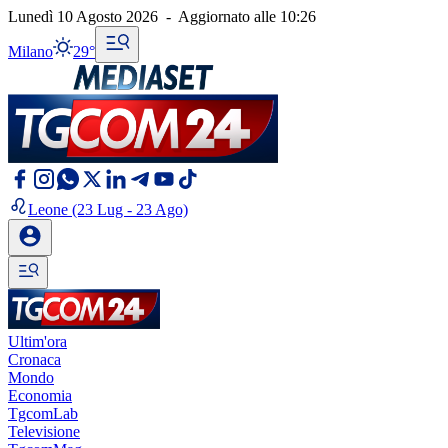
Lunedì 10 Agosto 2026
-
Aggiornato alle
10:26
Milano
29°
Leone
(23 Lug - 23 Ago)
Ultim'ora
Cronaca
Mondo
Economia
TgcomLab
Televisione