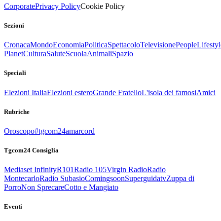
Corporate
Privacy Policy
Cookie Policy
Sezioni
Cronaca
Mondo
Economia
Politica
Spettacolo
Televisione
People
Lifestyl
Planet
Cultura
Salute
Scuola
Animali
Spazio
Speciali
Elezioni Italia
Elezioni estero
Grande Fratello
L'isola dei famosi
Amici
Rubriche
Oroscopo
#tgcom24amarcord
Tgcom24 Consiglia
Mediaset Infinity
R101
Radio 105
Virgin Radio
Radio
Montecarlo
Radio Subasio
Comingsoon
Superguidatv
Zuppa di
Porro
Non Sprecare
Cotto e Mangiato
Eventi