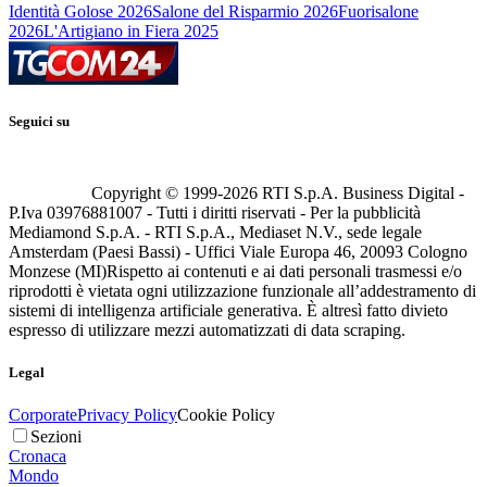
Identità Golose 2026
Salone del Risparmio 2026
Fuorisalone
2026
L'Artigiano in Fiera 2025
Seguici su
Copyright © 1999-
2026
RTI S.p.A. Business Digital -
P.Iva 03976881007 - Tutti i diritti riservati - Per la pubblicità
Mediamond S.p.A. - RTI S.p.A., Mediaset N.V., sede legale
Amsterdam (Paesi Bassi) - Uffici Viale Europa 46, 20093 Cologno
Monzese (MI)
Rispetto ai contenuti e ai dati personali trasmessi e/o
riprodotti è vietata ogni utilizzazione funzionale all’addestramento di
sistemi di intelligenza artificiale generativa. È altresì fatto divieto
espresso di utilizzare mezzi automatizzati di data scraping.
Legal
Corporate
Privacy Policy
Cookie Policy
Sezioni
Cronaca
Mondo