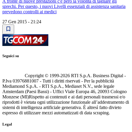
A fronte di nuove prestazioni c'è però la volontà di tagliare gli
sprechi. Per questo, i nuovi Livelli essenziali di assistenza sanitaria
prevedono controlli ai medici
27 Gen 2015 - 21:24
Seguici su
Copyright © 1999-
2026
RTI S.p.A. Business Digital -
P.Iva 03976881007 - Tutti i diritti riservati - Per la pubblicità
Mediamond S.p.A. - RTI S.p.A., Mediaset N.V., sede legale
Amsterdam (Paesi Bassi) - Uffici Viale Europa 46, 20093 Cologno
Monzese (MI)
Rispetto ai contenuti e ai dati personali trasmessi e/o
riprodotti è vietata ogni utilizzazione funzionale all’addestramento di
sistemi di intelligenza artificiale generativa. È altresì fatto divieto
espresso di utilizzare mezzi automatizzati di data scraping.
Legal