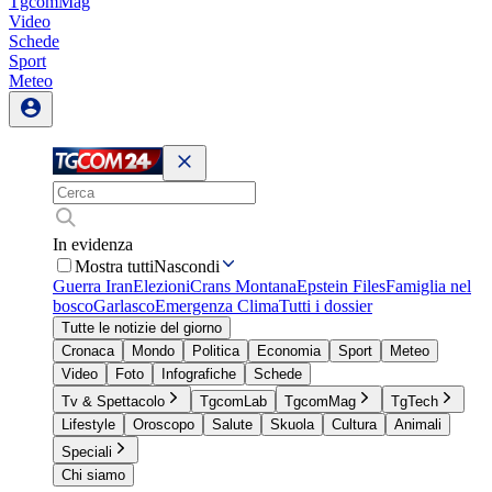
TgcomMag
Video
Schede
Sport
Meteo
In evidenza
Mostra tutti
Nascondi
Guerra Iran
Elezioni
Crans Montana
Epstein Files
Famiglia nel
bosco
Garlasco
Emergenza Clima
Tutti i dossier
Tutte le notizie del giorno
Cronaca
Mondo
Politica
Economia
Sport
Meteo
Video
Foto
Infografiche
Schede
Tv & Spettacolo
TgcomLab
TgcomMag
TgTech
Lifestyle
Oroscopo
Salute
Skuola
Cultura
Animali
Speciali
Chi siamo