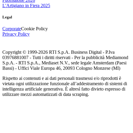
Fuorisalone 2026
L'Artigiano in Fiera 2025
Legal
Corporate
Cookie Policy
Privacy Policy
Copyright © 1999-
2026
RTI S.p.A. Business Digital - P.Iva
03976881007 - Tutti i diritti riservati - Per la pubblicità Mediamond
S.p.A. - RTI S.p.A., Mediaset N.V., sede legale Amsterdam (Paesi
Bassi) - Uffici Viale Europa 46, 20093 Cologno Monzese (MI)
Rispetto ai contenuti e ai dati personali trasmessi e/o riprodotti è
vietata ogni utilizzazione funzionale all’addestramento di sistemi di
intelligenza artificiale generativa. È altresì fatto divieto espresso di
utilizzare mezzi automatizzati di data scraping.