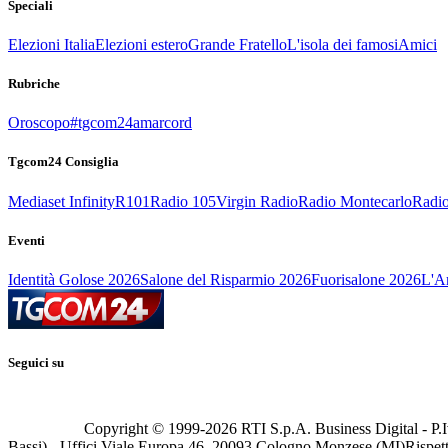
Speciali
Elezioni Italia
Elezioni estero
Grande Fratello
L'isola dei famosi
Amici
Rubriche
Oroscopo
#tgcom24amarcord
Tgcom24 Consiglia
Mediaset Infinity
R101
Radio 105
Virgin Radio
Radio Montecarlo
Radio
Eventi
Identità Golose 2026
Salone del Risparmio 2026
Fuorisalone 2026
L'Ar
Seguici su
Copyright © 1999-
2026
RTI S.p.A. Business Digital - P.I
Bassi) - Uffici Viale Europa 46, 20093 Cologno Monzese (MI)
Rispett