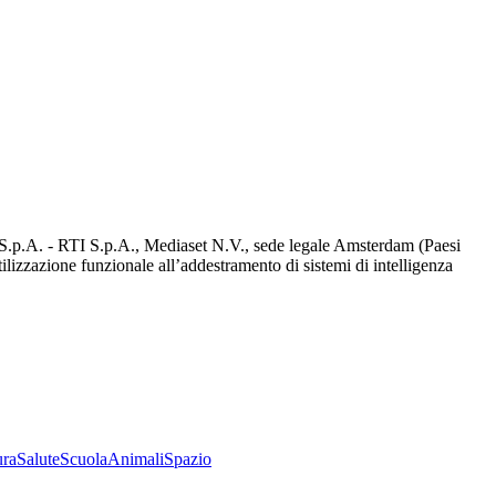
d S.p.A. - RTI S.p.A., Mediaset N.V., sede legale Amsterdam (Paesi
utilizzazione funzionale all’addestramento di sistemi di intelligenza
ura
Salute
Scuola
Animali
Spazio