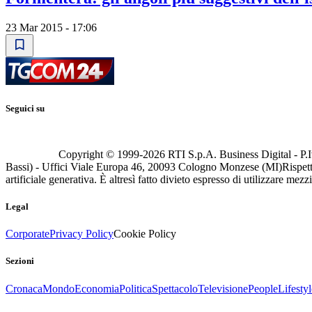
23 Mar 2015 - 17:06
Seguici su
Copyright © 1999-
2026
RTI S.p.A. Business Digital - P.I
Bassi) - Uffici Viale Europa 46, 20093 Cologno Monzese (MI)
Rispett
artificiale generativa. È altresì fatto divieto espresso di utilizzare mez
Legal
Corporate
Privacy Policy
Cookie Policy
Sezioni
Cronaca
Mondo
Economia
Politica
Spettacolo
Televisione
People
Lifestyl