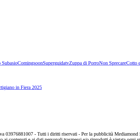
 Subasio
Comingsoon
Superguidatv
Zuppa di Porro
Non Sprecare
Cotto 
tigiano in Fiera 2025
va 03976881007 - Tutti i diritti riservati - Per la pubblicità Mediamon
o ai contenuti e ai dati personali trasmessi e/o riprodotti è vietata ogni 