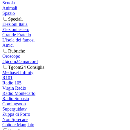
Scuola
Animali
Spazio
Speciali
Elezioni Italia
Elezioni estero
Grande Fratello
L'isola dei famosi
Amici
Rubriche
Oroscopo
#tgcom24amarcord
Tgcom24 Consiglia
Mediaset Infinity
R101
Radio 105
Virgin Radio
Radio Montecarlo
Radio Subasio
Comingsoon
Superguidatv
Zuppa di Porro
Non Sprecare
Cotto e Mangiato