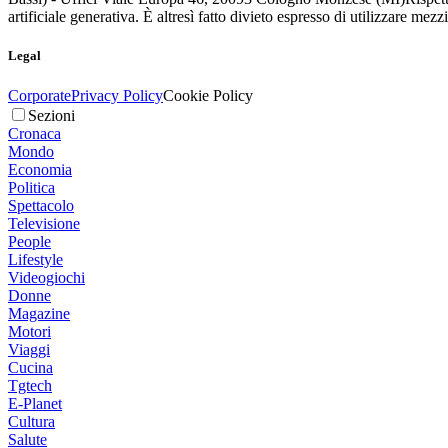
artificiale generativa. È altresì fatto divieto espresso di utilizzare mez
Legal
Corporate
Privacy Policy
Cookie Policy
Sezioni
Cronaca
Mondo
Economia
Politica
Spettacolo
Televisione
People
Lifestyle
Videogiochi
Donne
Magazine
Motori
Viaggi
Cucina
Tgtech
E-Planet
Cultura
Salute