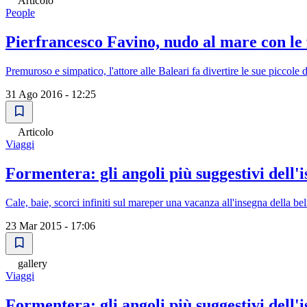
Articolo
People
Pierfrancesco Favino, nudo al mare con le f
Premuroso e simpatico, l'attore alle Baleari fa divertire le sue piccole
31 Ago 2016 - 12:25
Articolo
Viaggi
Formentera: gli angoli più suggestivi dell'i
Cale, baie, scorci infiniti sul mareper una vacanza all'insegna della be
23 Mar 2015 - 17:06
gallery
Viaggi
Formentera: gli angoli più suggestivi dell'i