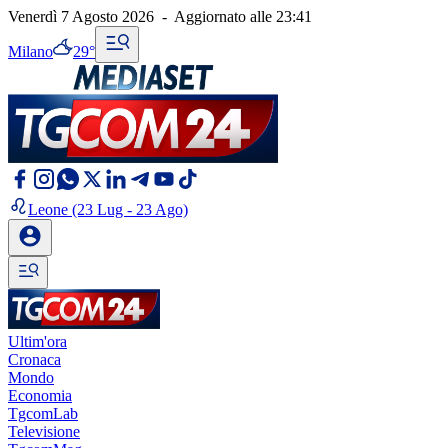
Venerdì 7 Agosto 2026
-
Aggiornato alle
23:41
Milano
29°
Leone
(23 Lug - 23 Ago)
Ultim'ora
Cronaca
Mondo
Economia
TgcomLab
Televisione