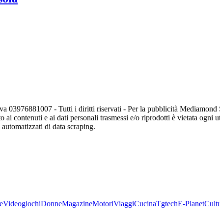
va 03976881007 - Tutti i diritti riservati - Per la pubblicità Mediamon
o ai contenuti e ai dati personali trasmessi e/o riprodotti è vietata ogni 
zi automatizzati di data scraping.
e
Videogiochi
Donne
Magazine
Motori
Viaggi
Cucina
Tgtech
E-Planet
Cult