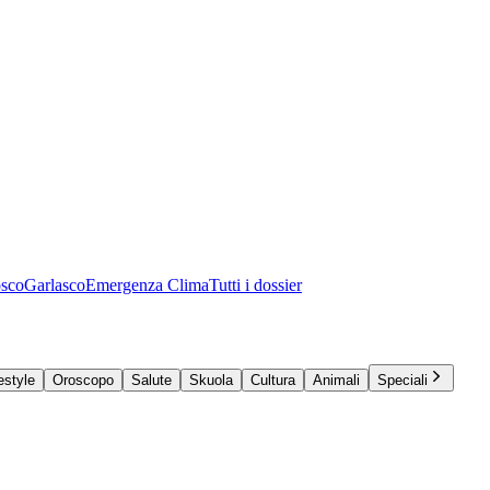
osco
Garlasco
Emergenza Clima
Tutti i dossier
estyle
Oroscopo
Salute
Skuola
Cultura
Animali
Speciali