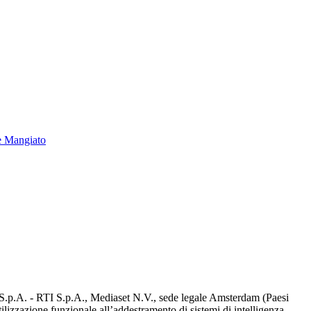
e Mangiato
d S.p.A. - RTI S.p.A., Mediaset N.V., sede legale Amsterdam (Paesi
utilizzazione funzionale all’addestramento di sistemi di intelligenza