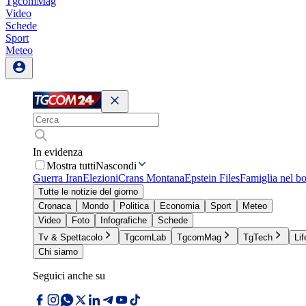
TgcomMag
Video
Schede
Sport
Meteo
In evidenza
Mostra tutti
Nascondi
Guerra Iran
Elezioni
Crans Montana
Epstein Files
Famiglia nel b
Tutte le notizie del giorno
Cronaca
Mondo
Politica
Economia
Sport
Meteo
Video
Foto
Infografiche
Schede
Tv & Spettacolo
TgcomLab
TgcomMag
TgTech
Lif
Chi siamo
Seguici anche su