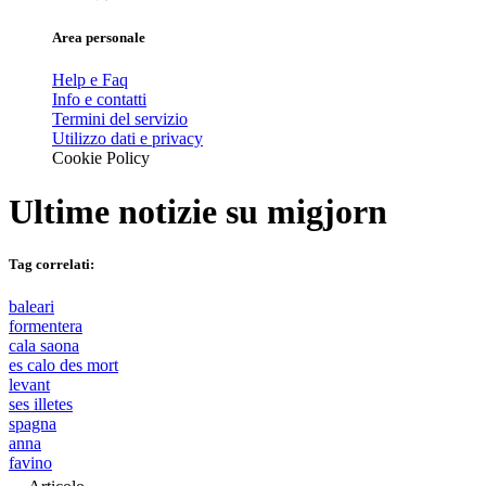
Area personale
Help e Faq
Info e contatti
Termini del servizio
Utilizzo dati e privacy
Cookie Policy
Ultime notizie su
migjorn
Tag correlati:
baleari
formentera
cala saona
es calo des mort
levant
ses illetes
spagna
anna
favino