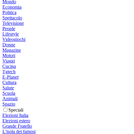
Mondo
Economia
Politica
Spettacolo
Televisione
People
Lifestyle
Videogiochi
Donne
Magazine
Motori
Viaggi
Cucina
Tgtech
E-Planet
Cultura
Salute
Scuola
Animali
Spazio
Speciali
Elezioni Italia
Elezioni estero
Grande Fratello
L'isola dei famosi