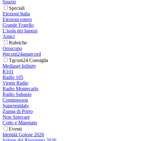
Spazio
Speciali
Elezioni Italia
Elezioni estero
Grande Fratello
L'isola dei famosi
Amici
Rubriche
Oroscopo
#tgcom24amarcord
Tgcom24 Consiglia
Mediaset Infinity
R101
Radio 105
Virgin Radio
Radio Montecarlo
Radio Subasio
Comingsoon
Superguidatv
Zuppa di Porro
Non Sprecare
Cotto e Mangiato
Eventi
Identità Golose 2026
Salone del Risparmio 2026