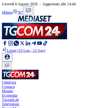
Giovedì 6 Agosto 2026
-
Aggiornato alle
14:44
Milano
36°
Leone
(23 Lug - 23 Ago)
Ultim'ora
Cronaca
Mondo
Economia
TgcomLab
Televisione