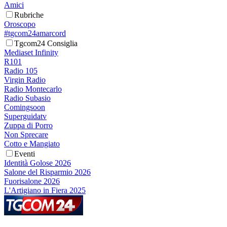
Amici
Rubriche
Oroscopo
#tgcom24amarcord
Tgcom24 Consiglia
Mediaset Infinity
R101
Radio 105
Virgin Radio
Radio Montecarlo
Radio Subasio
Comingsoon
Superguidatv
Zuppa di Porro
Non Sprecare
Cotto e Mangiato
Eventi
Identità Golose 2026
Salone del Risparmio 2026
Fuorisalone 2026
L'Artigiano in Fiera 2025