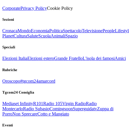
Corporate
Privacy Policy
Cookie Policy
Sezioni
Cronaca
Mondo
Economia
Politica
Spettacolo
Televisione
People
Lifestyl
Planet
Cultura
Salute
Scuola
Animali
Spazio
Speciali
Elezioni Italia
Elezioni estero
Grande Fratello
L'isola dei famosi
Amici
Rubriche
Oroscopo
#tgcom24amarcord
Tgcom24 Consiglia
Mediaset Infinity
R101
Radio 105
Virgin Radio
Radio
Montecarlo
Radio Subasio
Comingsoon
Superguidatv
Zuppa di
Porro
Non Sprecare
Cotto e Mangiato
Eventi