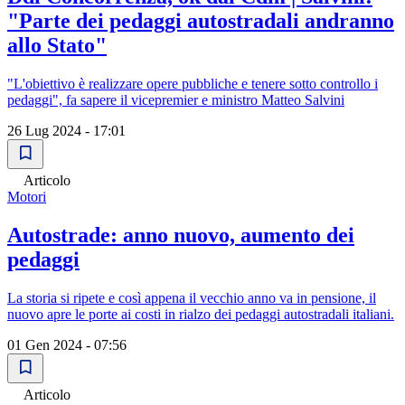
"Parte dei pedaggi autostradali andranno
allo Stato"
"L'obiettivo è realizzare opere pubbliche e tenere sotto controllo i
pedaggi", fa sapere il vicepremier e ministro Matteo Salvini
26 Lug 2024 - 17:01
Articolo
Motori
Autostrade: anno nuovo, aumento dei
pedaggi
La storia si ripete e così appena il vecchio anno va in pensione, il
nuovo apre le porte ai costi in rialzo dei pedaggi autostradali italiani.
01 Gen 2024 - 07:56
Articolo