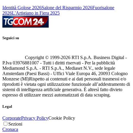
Identità Golose 2026
Salone del Risparmio 2026
Fuorisalone
2026
L'Artigiano in Fiera 2025
Seguici su
Copyright © 1999-
2026
RTI S.p.A. Business Digital -
P.Iva 03976881007 - Tutti i diritti riservati - Per la pubblicità
Mediamond S.p.A. - RTI S.p.A., Mediaset N.V., sede legale
Amsterdam (Paesi Bassi) - Uffici Viale Europa 46, 20093 Cologno
Monzese (MI)
Rispetto ai contenuti e ai dati personali trasmessi e/o
riprodotti è vietata ogni utilizzazione funzionale all’addestramento di
sistemi di intelligenza artificiale generativa. È altresì fatto divieto
espresso di utilizzare mezzi automatizzati di data scraping.
Legal
Corporate
Privacy Policy
Cookie Policy
Sezioni
Cronaca