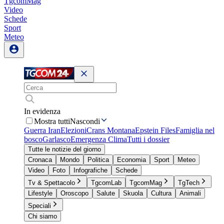
TgcomMag
Video
Schede
Sport
Meteo
In evidenza
Mostra tutti
Nascondi
Guerra Iran
Elezioni
Crans Montana
Epstein Files
Famiglia nel
bosco
Garlasco
Emergenza Clima
Tutti i dossier
Tutte le notizie del giorno
Cronaca
Mondo
Politica
Economia
Sport
Meteo
Video
Foto
Infografiche
Schede
Tv & Spettacolo
TgcomLab
TgcomMag
TgTech
Lifestyle
Oroscopo
Salute
Skuola
Cultura
Animali
Speciali
Chi siamo