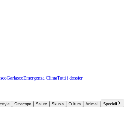
osco
Garlasco
Emergenza Clima
Tutti i dossier
estyle
Oroscopo
Salute
Skuola
Cultura
Animali
Speciali