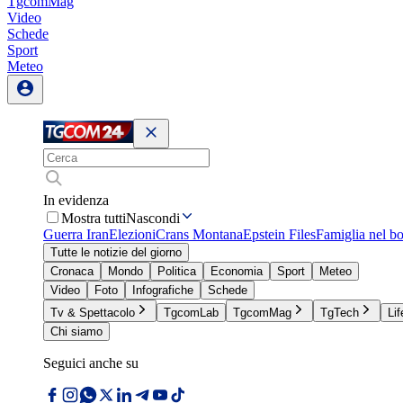
TgcomMag
Video
Schede
Sport
Meteo
In evidenza
Mostra tutti
Nascondi
Guerra Iran
Elezioni
Crans Montana
Epstein Files
Famiglia nel b
Tutte le notizie del giorno
Cronaca
Mondo
Politica
Economia
Sport
Meteo
Video
Foto
Infografiche
Schede
Tv & Spettacolo
TgcomLab
TgcomMag
TgTech
Lif
Chi siamo
Seguici anche su