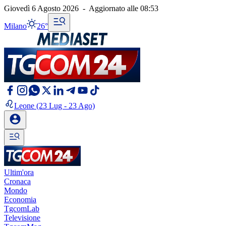
Giovedì 6 Agosto 2026
-
Aggiornato alle
08:53
Milano
26°
Leone
(23 Lug - 23 Ago)
Ultim'ora
Cronaca
Mondo
Economia
TgcomLab
Televisione