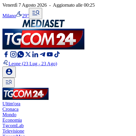
Venerdì 7 Agosto 2026
-
Aggiornato alle
00:25
Milano
29°
Leone
(23 Lug - 23 Ago)
Ultim'ora
Cronaca
Mondo
Economia
TgcomLab
Televisione