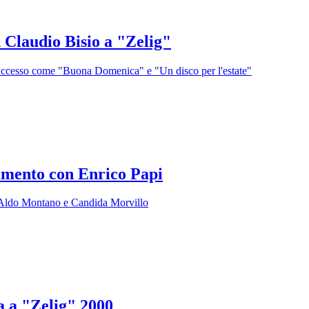
 Claudio Bisio a "Zelig"
i successo come "Buona Domenica" e "Un disco per l'estate"
amento con Enrico Papi
le, Aldo Montano e Candida Morvillo
a a "Zelig" 2000