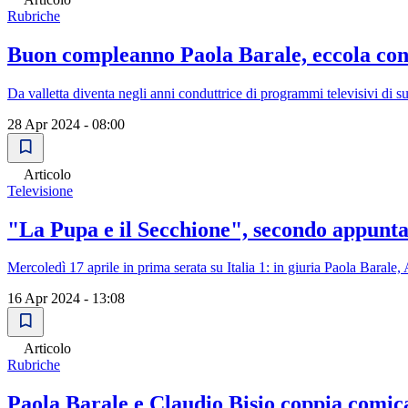
Rubriche
Buon compleanno Paola Barale, eccola con
Da valletta diventa negli anni conduttrice di programmi televisivi d
28 Apr 2024 - 08:00
Articolo
Televisione
"La Pupa e il Secchione", secondo appunt
Mercoledì 17 aprile in prima serata su Italia 1: in giuria Paola Bara
16 Apr 2024 - 13:08
Articolo
Rubriche
Paola Barale e Claudio Bisio coppia comic