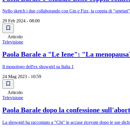
Nello sketch i due collaborando con Gin e Fizz, la coppia di "spietati"
29 Feb 2024 - 08:00
Articolo
Televisione
Paola Barale a "Le Iene": "La menopausa?
Il monologo dell'ex showgirl su Italia 1
24 Mag 2023 - 10:59
Articolo
Televisione
Paola Barale dopo la confessione sull'abort
La showgirl ha raccontato a "Chi" le accuse ricevute dopo le sue dichi