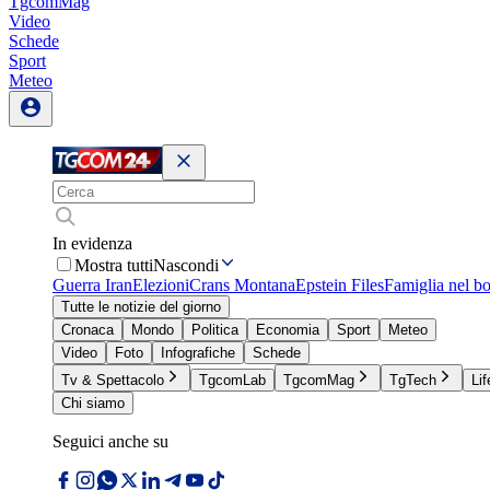
TgcomMag
Video
Schede
Sport
Meteo
In evidenza
Mostra tutti
Nascondi
Guerra Iran
Elezioni
Crans Montana
Epstein Files
Famiglia nel b
Tutte le notizie del giorno
Cronaca
Mondo
Politica
Economia
Sport
Meteo
Video
Foto
Infografiche
Schede
Tv & Spettacolo
TgcomLab
TgcomMag
TgTech
Lif
Chi siamo
Seguici anche su