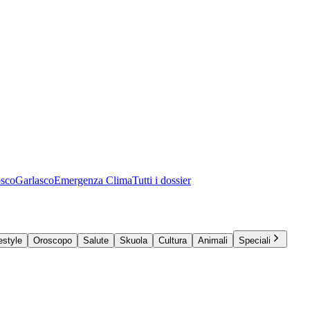
osco
Garlasco
Emergenza Clima
Tutti i dossier
estyle
Oroscopo
Salute
Skuola
Cultura
Animali
Speciali