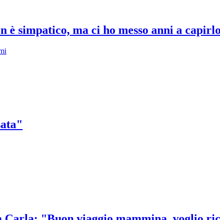
n è simpatico, ma ci ho messo anni a capirl
emi
sata"
Carla: "Buon viaggio mammina, voglio rico