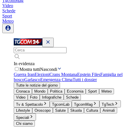
TgcomMag
Video
Schede
Sport
Meteo
In evidenza
Mostra tutti
Nascondi
Guerra Iran
Elezioni
Crans Montana
Epstein Files
Famiglia nel
bosco
Garlasco
Emergenza Clima
Tutti i dossier
Tutte le notizie del giorno
Cronaca
Mondo
Politica
Economia
Sport
Meteo
Video
Foto
Infografiche
Schede
Tv & Spettacolo
TgcomLab
TgcomMag
TgTech
Lifestyle
Oroscopo
Salute
Skuola
Cultura
Animali
Speciali
Chi siamo