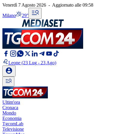
Venerdì 7 Agosto 2026
-
Aggiornato alle
09:58
Milano
29°
Leone
(23 Lug - 23 Ago)
Ultim'ora
Cronaca
Mondo
Economia
TgcomLab
Televisione