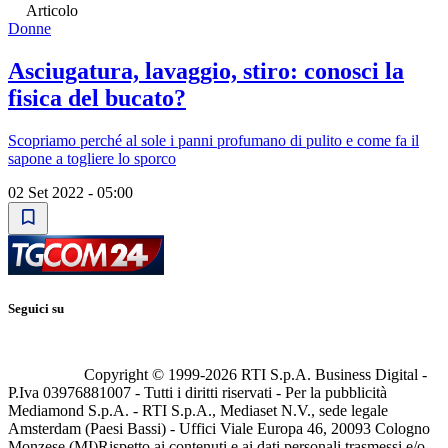
Articolo
Donne
Asciugatura, lavaggio, stiro: conosci la
fisica del bucato?
Scopriamo perché al sole i panni profumano di pulito e come fa il
sapone a togliere lo sporco
02 Set 2022 - 05:00
Seguici su
Copyright © 1999-
2026
RTI S.p.A. Business Digital -
P.Iva 03976881007 - Tutti i diritti riservati - Per la pubblicità
Mediamond S.p.A. - RTI S.p.A., Mediaset N.V., sede legale
Amsterdam (Paesi Bassi) - Uffici Viale Europa 46, 20093 Cologno
Monzese (MI)
Rispetto ai contenuti e ai dati personali trasmessi e/o