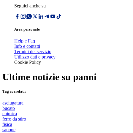
Seguici anche su
Area personale
Help e Faq
Info e contatti
Termini del servizio
Utilizzo dati e privacy
Cookie Policy
Ultime notizie su
panni
Tag correlati:
asciugatura
bucato
chimica
ferro da stiro
fisica
sapone