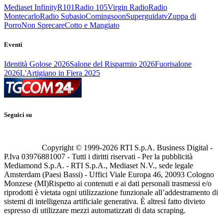
Mediaset Infinity
R101
Radio 105
Virgin Radio
Radio
Montecarlo
Radio Subasio
Comingsoon
Superguidatv
Zuppa di
Porro
Non Sprecare
Cotto e Mangiato
Eventi
Identità Golose 2026
Salone del Risparmio 2026
Fuorisalone
2026
L'Artigiano in Fiera 2025
Seguici su
Copyright © 1999-
2026
RTI S.p.A. Business Digital -
P.Iva 03976881007 - Tutti i diritti riservati - Per la pubblicità
Mediamond S.p.A. - RTI S.p.A., Mediaset N.V., sede legale
Amsterdam (Paesi Bassi) - Uffici Viale Europa 46, 20093 Cologno
Monzese (MI)
Rispetto ai contenuti e ai dati personali trasmessi e/o
riprodotti è vietata ogni utilizzazione funzionale all’addestramento di
sistemi di intelligenza artificiale generativa. È altresì fatto divieto
espresso di utilizzare mezzi automatizzati di data scraping.