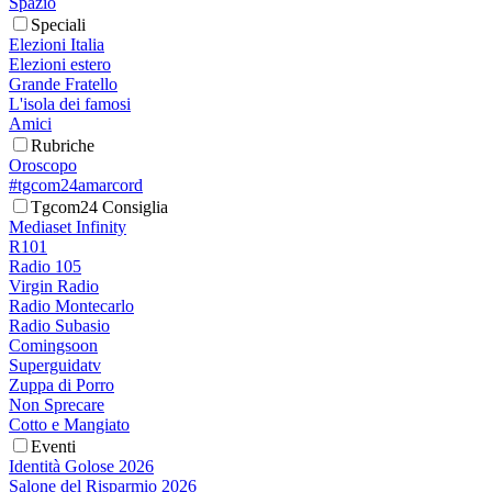
Spazio
Speciali
Elezioni Italia
Elezioni estero
Grande Fratello
L'isola dei famosi
Amici
Rubriche
Oroscopo
#tgcom24amarcord
Tgcom24 Consiglia
Mediaset Infinity
R101
Radio 105
Virgin Radio
Radio Montecarlo
Radio Subasio
Comingsoon
Superguidatv
Zuppa di Porro
Non Sprecare
Cotto e Mangiato
Eventi
Identità Golose 2026
Salone del Risparmio 2026