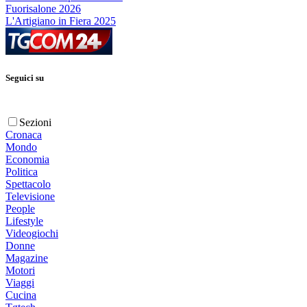
Fuorisalone 2026
L'Artigiano in Fiera 2025
Seguici su
Sezioni
Cronaca
Mondo
Economia
Politica
Spettacolo
Televisione
People
Lifestyle
Videogiochi
Donne
Magazine
Motori
Viaggi
Cucina