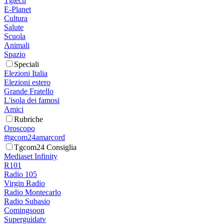
Tgtech
E-Planet
Cultura
Salute
Scuola
Animali
Spazio
Speciali
Elezioni Italia
Elezioni estero
Grande Fratello
L'isola dei famosi
Amici
Rubriche
Oroscopo
#tgcom24amarcord
Tgcom24 Consiglia
Mediaset Infinity
R101
Radio 105
Virgin Radio
Radio Montecarlo
Radio Subasio
Comingsoon
Superguidatv