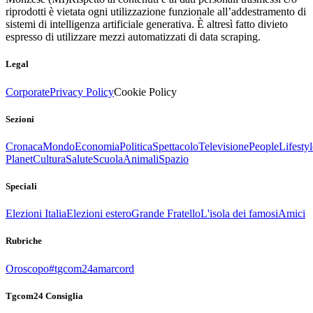
riprodotti è vietata ogni utilizzazione funzionale all’addestramento di
sistemi di intelligenza artificiale generativa. È altresì fatto divieto
espresso di utilizzare mezzi automatizzati di data scraping.
Legal
Corporate
Privacy Policy
Cookie Policy
Sezioni
Cronaca
Mondo
Economia
Politica
Spettacolo
Televisione
People
Lifestyl
Planet
Cultura
Salute
Scuola
Animali
Spazio
Speciali
Elezioni Italia
Elezioni estero
Grande Fratello
L'isola dei famosi
Amici
Rubriche
Oroscopo
#tgcom24amarcord
Tgcom24 Consiglia