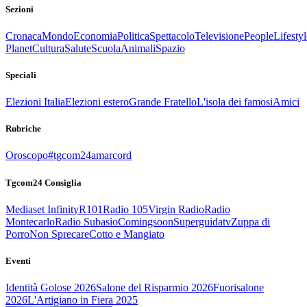
Sezioni
Cronaca
Mondo
Economia
Politica
Spettacolo
Televisione
People
Lifestyl
Planet
Cultura
Salute
Scuola
Animali
Spazio
Speciali
Elezioni Italia
Elezioni estero
Grande Fratello
L'isola dei famosi
Amici
Rubriche
Oroscopo
#tgcom24amarcord
Tgcom24 Consiglia
Mediaset Infinity
R101
Radio 105
Virgin Radio
Radio
Montecarlo
Radio Subasio
Comingsoon
Superguidatv
Zuppa di
Porro
Non Sprecare
Cotto e Mangiato
Eventi
Identità Golose 2026
Salone del Risparmio 2026
Fuorisalone
2026
L'Artigiano in Fiera 2025