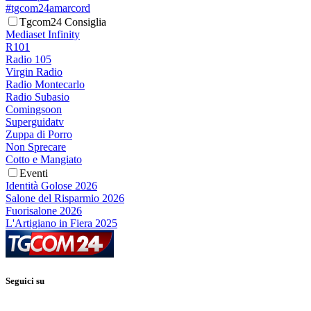
#tgcom24amarcord
Tgcom24 Consiglia
Mediaset Infinity
R101
Radio 105
Virgin Radio
Radio Montecarlo
Radio Subasio
Comingsoon
Superguidatv
Zuppa di Porro
Non Sprecare
Cotto e Mangiato
Eventi
Identità Golose 2026
Salone del Risparmio 2026
Fuorisalone 2026
L'Artigiano in Fiera 2025
Seguici su