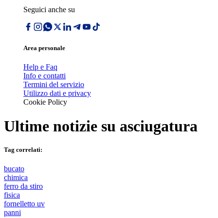
Seguici anche su
Area personale
Help e Faq
Info e contatti
Termini del servizio
Utilizzo dati e privacy
Cookie Policy
Ultime notizie su
asciugatura
Tag correlati:
bucato
chimica
ferro da stiro
fisica
fornelletto uv
panni