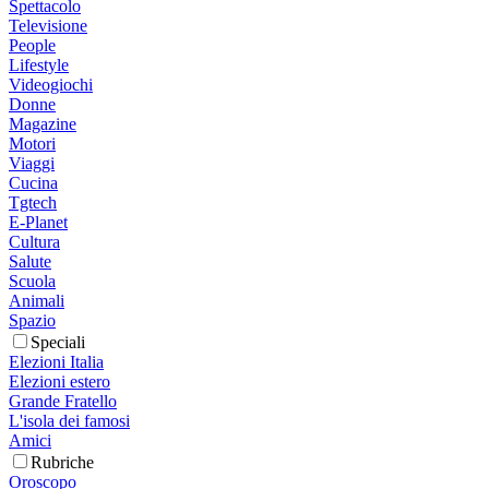
Spettacolo
Televisione
People
Lifestyle
Videogiochi
Donne
Magazine
Motori
Viaggi
Cucina
Tgtech
E-Planet
Cultura
Salute
Scuola
Animali
Spazio
Speciali
Elezioni Italia
Elezioni estero
Grande Fratello
L'isola dei famosi
Amici
Rubriche
Oroscopo