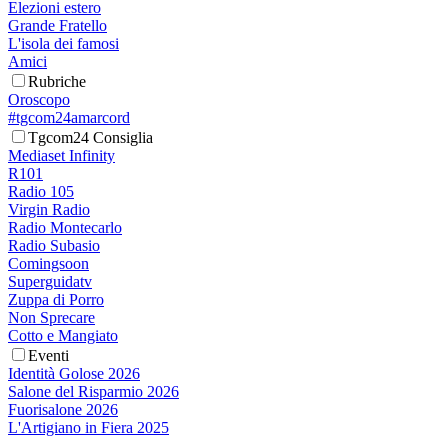
Elezioni estero
Grande Fratello
L'isola dei famosi
Amici
Rubriche
Oroscopo
#tgcom24amarcord
Tgcom24 Consiglia
Mediaset Infinity
R101
Radio 105
Virgin Radio
Radio Montecarlo
Radio Subasio
Comingsoon
Superguidatv
Zuppa di Porro
Non Sprecare
Cotto e Mangiato
Eventi
Identità Golose 2026
Salone del Risparmio 2026
Fuorisalone 2026
L'Artigiano in Fiera 2025