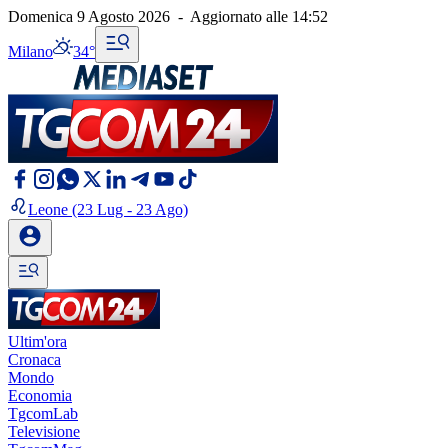
Domenica 9 Agosto 2026
-
Aggiornato alle
14:52
Milano
34°
Leone
(23 Lug - 23 Ago)
Ultim'ora
Cronaca
Mondo
Economia
TgcomLab
Televisione