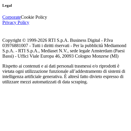
Legal
Corporate
Cookie Policy
Privacy Policy
Copyright © 1999-
2026
RTI S.p.A. Business Digital - P.Iva
03976881007 - Tutti i diritti riservati - Per la pubblicità Mediamond
S.p.A. - RTI S.p.A., Mediaset N.V., sede legale Amsterdam (Paesi
Bassi) - Uffici Viale Europa 46, 20093 Cologno Monzese (MI)
Rispetto ai contenuti e ai dati personali trasmessi e/o riprodotti è
vietata ogni utilizzazione funzionale all’addestramento di sistemi di
intelligenza artificiale generativa. È altresì fatto divieto espresso di
utilizzare mezzi automatizzati di data scraping.