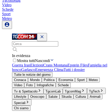
TgcomMag
Video
Schede
Sport
Meteo
In evidenza
Mostra tutti
Nascondi
Guerra Iran
Elezioni
Crans Montana
Epstein Files
Famiglia nel
bosco
Garlasco
Emergenza Clima
Tutti i dossier
Tutte le notizie del giorno
Cronaca
Mondo
Politica
Economia
Sport
Meteo
Video
Foto
Infografiche
Schede
Tv & Spettacolo
TgcomLab
TgcomMag
TgTech
Lifestyle
Oroscopo
Salute
Skuola
Cultura
Animali
Speciali
Chi siamo