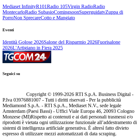
Mediaset Infinity
R101
Radio 105
Virgin Radio
Radio
Montecarlo
Radio Subasio
Comingsoon
Superguidatv
Zuppa di
Porro
Non Sprecare
Cotto e Mangiato
Eventi
Identità Golose 2026
Salone del Risparmio 2026
Fuorisalone
2026
L'Artigiano in Fiera 2025
Seguici su
Copyright © 1999-
2026
RTI S.p.A. Business Digital -
P.Iva 03976881007 - Tutti i diritti riservati - Per la pubblicità
Mediamond S.p.A. - RTI S.p.A., Mediaset N.V., sede legale
Amsterdam (Paesi Bassi) - Uffici Viale Europa 46, 20093 Cologno
Monzese (MI)
Rispetto ai contenuti e ai dati personali trasmessi e/o
riprodotti è vietata ogni utilizzazione funzionale all’addestramento di
sistemi di intelligenza artificiale generativa. È altresì fatto divieto
espresso di utilizzare mezzi automatizzati di data scraping.