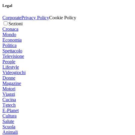
Legal
Corporate
Privacy Policy
Cookie Policy
Sezioni
Cronaca
Mondo
Economia
Politica
Spettacolo
Televisione
People
Lifestyle
Videogiochi
Donne
Magazine
Motori
Viaggi
Cucina
Tgtech
E-Planet
Cultura
Salute
Scuola
Animali