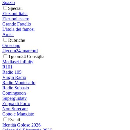
Spazio
Speciali
Elezioni Italia
Elezioni estero
Grande Fratello
L'isola dei famosi
Amici
Rubriche
Oroscopo
#tgcom24amarcord
Tgcom24 Consiglia
Mediaset Infinity
R101
Radio 105
Virgin Radio
Radio Montecarlo
Radio Subasio
Comingsoon
Superguidatv
Zuppa di Porro
Non Sprecare
Cotto e Mangiato
Eventi
Identità Golose 2026