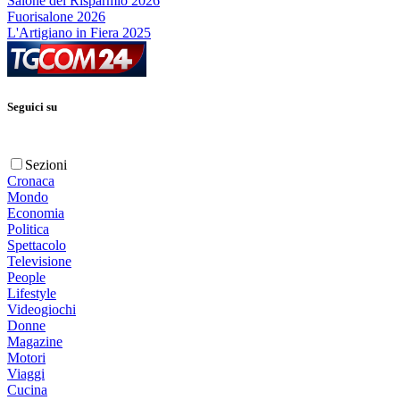
Salone del Risparmio 2026
Fuorisalone 2026
L'Artigiano in Fiera 2025
Seguici su
Sezioni
Cronaca
Mondo
Economia
Politica
Spettacolo
Televisione
People
Lifestyle
Videogiochi
Donne
Magazine
Motori
Viaggi
Cucina