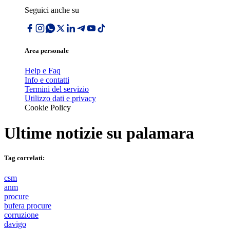
Seguici anche su
Area personale
Help e Faq
Info e contatti
Termini del servizio
Utilizzo dati e privacy
Cookie Policy
Ultime notizie su
palamara
Tag correlati:
csm
anm
procure
bufera procure
corruzione
davigo