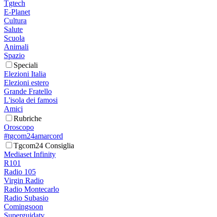
Tgtech
E-Planet
Cultura
Salute
Scuola
Animali
Spazio
Speciali
Elezioni Italia
Elezioni estero
Grande Fratello
L'isola dei famosi
Amici
Rubriche
Oroscopo
#tgcom24amarcord
Tgcom24 Consiglia
Mediaset Infinity
R101
Radio 105
Virgin Radio
Radio Montecarlo
Radio Subasio
Comingsoon
Superguidatv