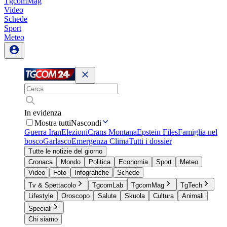
TgcomMag
Video
Schede
Sport
Meteo
In evidenza
Mostra tutti
Nascondi
Guerra Iran
Elezioni
Crans Montana
Epstein Files
Famiglia nel
bosco
Garlasco
Emergenza Clima
Tutti i dossier
Tutte le notizie del giorno
Cronaca
Mondo
Politica
Economia
Sport
Meteo
Video
Foto
Infografiche
Schede
Tv & Spettacolo
TgcomLab
TgcomMag
TgTech
Lifestyle
Oroscopo
Salute
Skuola
Cultura
Animali
Speciali
Chi siamo