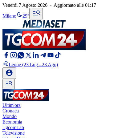
Venerdì 7 Agosto 2026
-
Aggiornato alle
01:17
Milano
29°
Leone
(23 Lug - 23 Ago)
Ultim'ora
Cronaca
Mondo
Economia
TgcomLab
Televisione