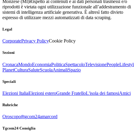
Monzese (MI)
Rispetto ai contenuti e ai dati personali trasmessi e/o
riprodotti è vietata ogni utilizzazione funzionale all’addestramento di
sistemi di intelligenza artificiale generativa. È altresì fatto divieto
espresso di utilizzare mezzi automatizzati di data scraping.
Legal
Corporate
Privacy Policy
Cookie Policy
Sezioni
Cronaca
Mondo
Economia
Politica
Spettacolo
Televisione
People
Lifestyl
Planet
Cultura
Salute
Scuola
Animali
Spazio
Speciali
Elezioni Italia
Elezioni estero
Grande Fratello
L'isola dei famosi
Amici
Rubriche
Oroscopo
#tgcom24amarcord
Tgcom24 Consiglia