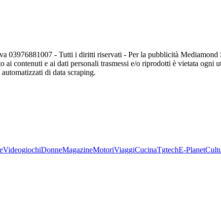
va 03976881007 - Tutti i diritti riservati - Per la pubblicità Mediamon
o ai contenuti e ai dati personali trasmessi e/o riprodotti è vietata ogni 
zi automatizzati di data scraping.
e
Videogiochi
Donne
Magazine
Motori
Viaggi
Cucina
Tgtech
E-Planet
Cult