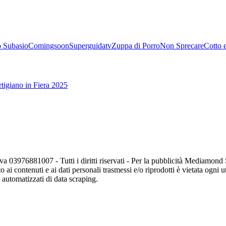
 Subasio
Comingsoon
Superguidatv
Zuppa di Porro
Non Sprecare
Cotto 
tigiano in Fiera 2025
va 03976881007 - Tutti i diritti riservati - Per la pubblicità Mediamon
o ai contenuti e ai dati personali trasmessi e/o riprodotti è vietata ogni 
zi automatizzati di data scraping.