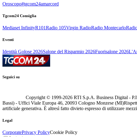
Oroscopo
#tgcom24amarcord
Tgcom24 Consiglia
Mediaset Infinity
R101
Radio 105
Virgin Radio
Radio Montecarlo
Radio
Eventi
Identità Golose 2026
Salone del Risparmio 2026
Fuorisalone 2026
L'Ar
Seguici su
Copyright © 1999-
2026
RTI S.p.A. Business Digital - P.I
Bassi) - Uffici Viale Europa 46, 20093 Cologno Monzese (MI)
Rispett
artificiale generativa. È altresì fatto divieto espresso di utilizzare mez
Legal
Corporate
Privacy Policy
Cookie Policy