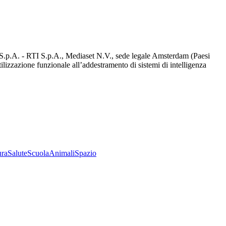
d S.p.A. - RTI S.p.A., Mediaset N.V., sede legale Amsterdam (Paesi
utilizzazione funzionale all’addestramento di sistemi di intelligenza
ura
Salute
Scuola
Animali
Spazio