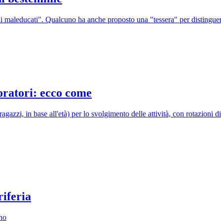
 maleducati". Qualcuno ha anche proposto una "tessera" per distingue
 oratori: ecco come
agazzi, in base all'età) per lo svolgimento delle attività, con rotazioni di 
riferia
ano