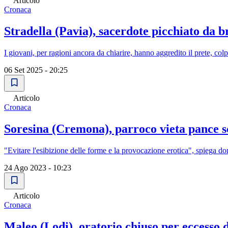
Articolo
Cronaca
Stradella (Pavia), sacerdote picchiato da b
I giovani, per ragioni ancora da chiarire, hanno aggredito il prete, c
06 Set 2025 - 20:25
Articolo
Cronaca
Soresina (Cremona), parroco vieta pance sc
"Evitare l'esibizione delle forme e la provocazione erotica", spiega do
24 Ago 2023 - 10:23
Articolo
Cronaca
Maleo (Lodi), oratorio chiuso per eccesso