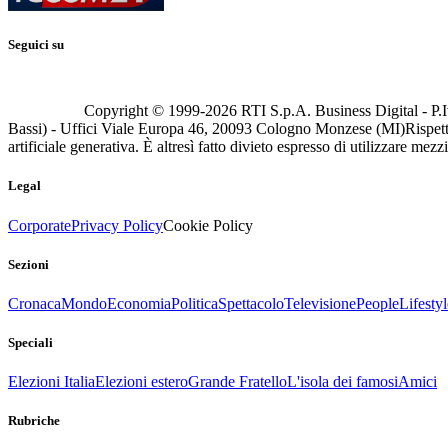
Seguici su
Copyright © 1999-
2026
RTI S.p.A. Business Digital - P.I
Bassi) - Uffici Viale Europa 46, 20093 Cologno Monzese (MI)
Rispett
artificiale generativa. È altresì fatto divieto espresso di utilizzare mez
Legal
Corporate
Privacy Policy
Cookie Policy
Sezioni
Cronaca
Mondo
Economia
Politica
Spettacolo
Televisione
People
Lifestyl
Speciali
Elezioni Italia
Elezioni estero
Grande Fratello
L'isola dei famosi
Amici
Rubriche