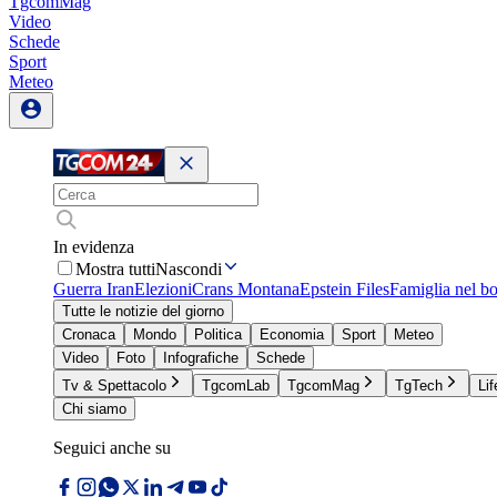
TgcomMag
Video
Schede
Sport
Meteo
In evidenza
Mostra tutti
Nascondi
Guerra Iran
Elezioni
Crans Montana
Epstein Files
Famiglia nel b
Tutte le notizie del giorno
Cronaca
Mondo
Politica
Economia
Sport
Meteo
Video
Foto
Infografiche
Schede
Tv & Spettacolo
TgcomLab
TgcomMag
TgTech
Lif
Chi siamo
Seguici anche su