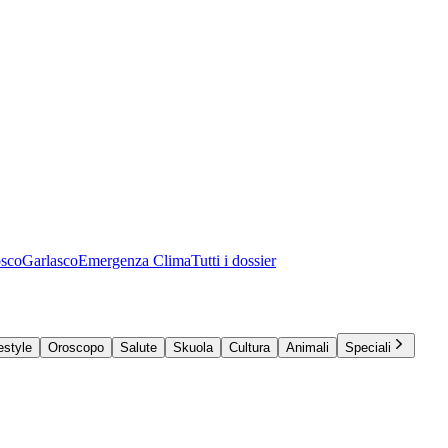
osco
Garlasco
Emergenza Clima
Tutti i dossier
estyle
Oroscopo
Salute
Skuola
Cultura
Animali
Speciali