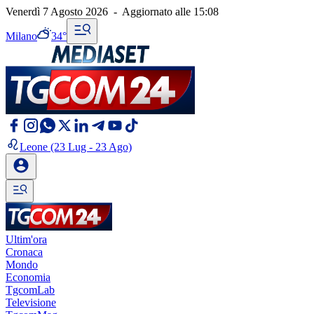
Venerdì 7 Agosto 2026
-
Aggiornato alle
15:08
Milano
34°
Leone
(23 Lug - 23 Ago)
Ultim'ora
Cronaca
Mondo
Economia
TgcomLab
Televisione