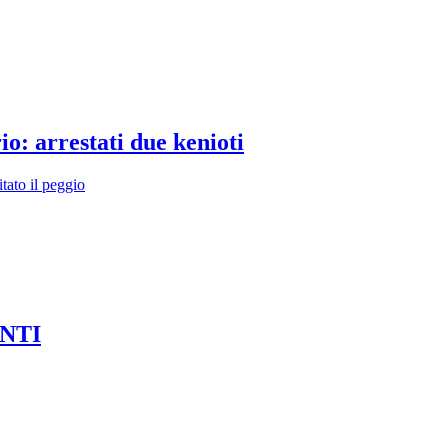
io: arrestati due kenioti
itato il peggio
NTI