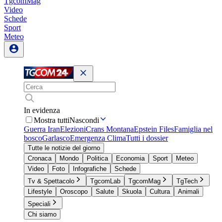
TgcomMag
Video
Schede
Sport
Meteo
In evidenza
Mostra tutti
Nascondi
Guerra Iran
Elezioni
Crans Montana
Epstein Files
Famiglia nel
bosco
Garlasco
Emergenza Clima
Tutti i dossier
Tutte le notizie del giorno
Cronaca
Mondo
Politica
Economia
Sport
Meteo
Video
Foto
Infografiche
Schede
Tv & Spettacolo
TgcomLab
TgcomMag
TgTech
Lifestyle
Oroscopo
Salute
Skuola
Cultura
Animali
Speciali
Chi siamo