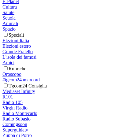
E-Planet
Cultura
Salute
Scuola
Animali
Spazio
Speciali
Elezioni Italia
Elezioni estero
Grande Fratello
L'isola dei famosi
Amici
Rubriche
Oroscopo
#tgcom24amarcord
Tgcom24 Consiglia
Mediaset Infinity
R101
Radio 105
Virgin Radio
Radio Montecarlo
Radio Subasio
Comingsoon
Superguidatv
Zuppa di Porro