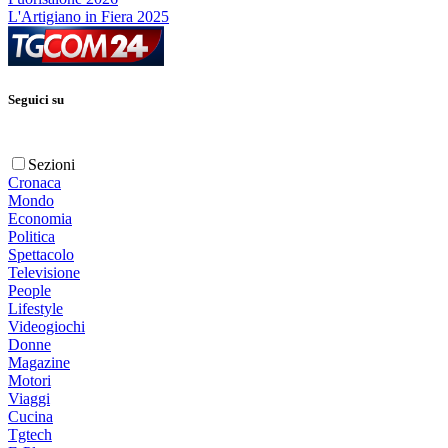
L'Artigiano in Fiera 2025
Seguici su
Sezioni
Cronaca
Mondo
Economia
Politica
Spettacolo
Televisione
People
Lifestyle
Videogiochi
Donne
Magazine
Motori
Viaggi
Cucina
Tgtech