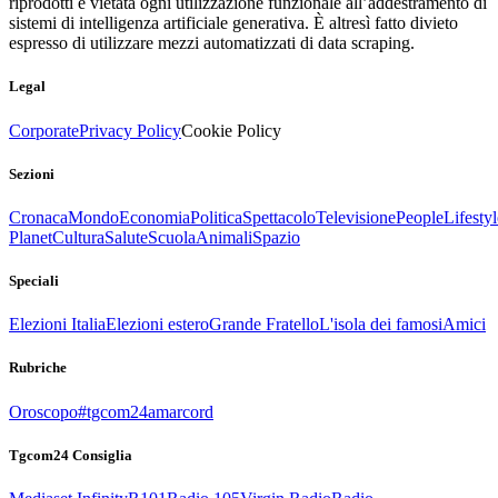
riprodotti è vietata ogni utilizzazione funzionale all’addestramento di
sistemi di intelligenza artificiale generativa. È altresì fatto divieto
espresso di utilizzare mezzi automatizzati di data scraping.
Legal
Corporate
Privacy Policy
Cookie Policy
Sezioni
Cronaca
Mondo
Economia
Politica
Spettacolo
Televisione
People
Lifestyl
Planet
Cultura
Salute
Scuola
Animali
Spazio
Speciali
Elezioni Italia
Elezioni estero
Grande Fratello
L'isola dei famosi
Amici
Rubriche
Oroscopo
#tgcom24amarcord
Tgcom24 Consiglia