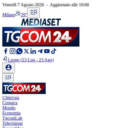
Venerdì 7 Agosto 2026
-
Aggiornato alle
10:00
Milano
29°
Leone
(23 Lug - 23 Ago)
Ultim'ora
Cronaca
Mondo
Economia
TgcomLab
Televisione