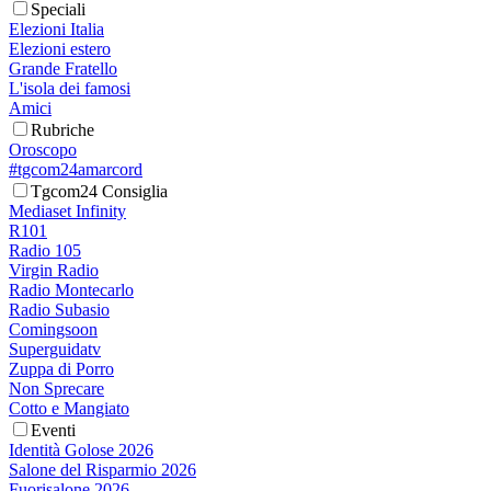
Speciali
Elezioni Italia
Elezioni estero
Grande Fratello
L'isola dei famosi
Amici
Rubriche
Oroscopo
#tgcom24amarcord
Tgcom24 Consiglia
Mediaset Infinity
R101
Radio 105
Virgin Radio
Radio Montecarlo
Radio Subasio
Comingsoon
Superguidatv
Zuppa di Porro
Non Sprecare
Cotto e Mangiato
Eventi
Identità Golose 2026
Salone del Risparmio 2026
Fuorisalone 2026