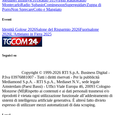
Mediaset Infinity
R101
Radio 105
Virgin Radio
Radio
Montecarlo
Radio Subasio
Comingsoon
Superguidatv
Zuppa di
Porro
Non Sprecare
Cotto e Mangiato
Eventi
Identità Golose 2026
Salone del Risparmio 2026
Fuorisalone
2026
L'Artigiano in Fiera 2025
Seguici su
Copyright © 1999-
2026
RTI S.p.A. Business Digital -
P.Iva 03976881007 - Tutti i diritti riservati - Per la pubblicità
Mediamond S.p.A. - RTI S.p.A., Mediaset N.V., sede legale
Amsterdam (Paesi Bassi) - Uffici Viale Europa 46, 20093 Cologno
Monzese (MI)
Rispetto ai contenuti e ai dati personali trasmessi e/o
riprodotti è vietata ogni utilizzazione funzionale all’addestramento di
sistemi di intelligenza artificiale generativa. È altresì fatto divieto
espresso di utilizzare mezzi automatizzati di data scraping.
Legal