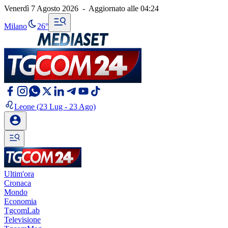
Venerdì 7 Agosto 2026
-
Aggiornato alle
04:24
Milano
26°
Leone
(23 Lug - 23 Ago)
Ultim'ora
Cronaca
Mondo
Economia
TgcomLab
Televisione