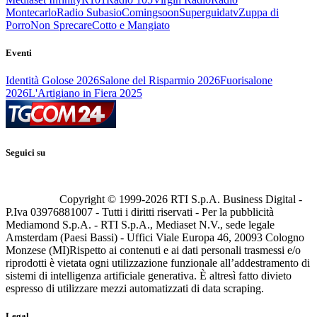
Montecarlo
Radio Subasio
Comingsoon
Superguidatv
Zuppa di
Porro
Non Sprecare
Cotto e Mangiato
Eventi
Identità Golose 2026
Salone del Risparmio 2026
Fuorisalone
2026
L'Artigiano in Fiera 2025
Seguici su
Copyright © 1999-
2026
RTI S.p.A. Business Digital -
P.Iva 03976881007 - Tutti i diritti riservati - Per la pubblicità
Mediamond S.p.A. - RTI S.p.A., Mediaset N.V., sede legale
Amsterdam (Paesi Bassi) - Uffici Viale Europa 46, 20093 Cologno
Monzese (MI)
Rispetto ai contenuti e ai dati personali trasmessi e/o
riprodotti è vietata ogni utilizzazione funzionale all’addestramento di
sistemi di intelligenza artificiale generativa. È altresì fatto divieto
espresso di utilizzare mezzi automatizzati di data scraping.
Legal