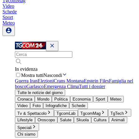
TgcomMag
Video
Schede
Sport
Meteo
In evidenza
Mostra tutti
Nascondi
Guerra Iran
Elezioni
Crans Montana
Epstein Files
Famiglia nel
bosco
Garlasco
Emergenza Clima
Tutti i dossier
Tutte le notizie del giorno
Cronaca
Mondo
Politica
Economia
Sport
Meteo
Video
Foto
Infografiche
Schede
Tv & Spettacolo
TgcomLab
TgcomMag
TgTech
Lifestyle
Oroscopo
Salute
Skuola
Cultura
Animali
Speciali
Chi siamo