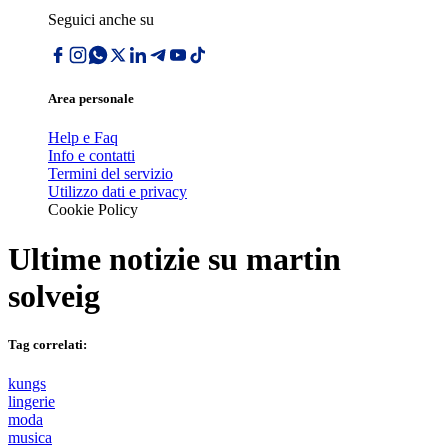
Seguici anche su
Area personale
Help e Faq
Info e contatti
Termini del servizio
Utilizzo dati e privacy
Cookie Policy
Ultime notizie su
martin
solveig
Tag correlati:
kungs
lingerie
moda
musica