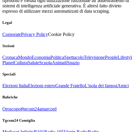
riprodotti è vietata ogni utilizzazione funzionale all’addestramento di
sistemi di intelligenza artificiale generativa. È altresì fatto divieto
espresso di utilizzare mezzi automatizzati di data scraping.
Legal
Corporate
Privacy Policy
Cookie Policy
Sezioni
Cronaca
Mondo
Economia
Politica
Spettacolo
Televisione
People
Lifestyl
Planet
Cultura
Salute
Scuola
Animali
Spazio
Speciali
Elezioni Italia
Elezioni estero
Grande Fratello
L'isola dei famosi
Amici
Rubriche
Oroscopo
#tgcom24amarcord
Tgcom24 Consiglia
Mediaset Infinity
R101
Radio 105
Virgin Radio
Radio