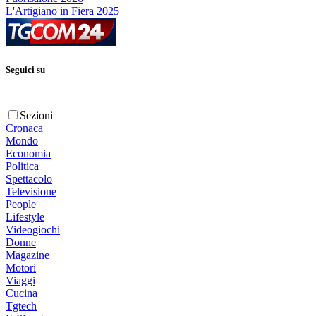
L'Artigiano in Fiera 2025
Seguici su
Sezioni
Cronaca
Mondo
Economia
Politica
Spettacolo
Televisione
People
Lifestyle
Videogiochi
Donne
Magazine
Motori
Viaggi
Cucina
Tgtech