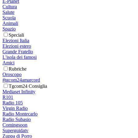
E-Planet
Cultura
Salute
Scuola
Animali
Spazio
Speciali
Elezioni Italia
Elezioni estero
Grande Fratello
L'isola dei famosi
Amici
Rubriche
Oroscopo
#tgcom24amarcord
Tgcom24 Consiglia
Mediaset Infinity
R101
Radio 105
Virgin Radio
Radio Montecarlo
Radio Subasio
Comingsoon
Superguidatv
Zuppa di Porro