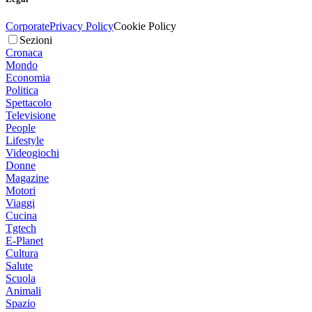
Corporate
Privacy Policy
Cookie Policy
Sezioni
Cronaca
Mondo
Economia
Politica
Spettacolo
Televisione
People
Lifestyle
Videogiochi
Donne
Magazine
Motori
Viaggi
Cucina
Tgtech
E-Planet
Cultura
Salute
Scuola
Animali
Spazio