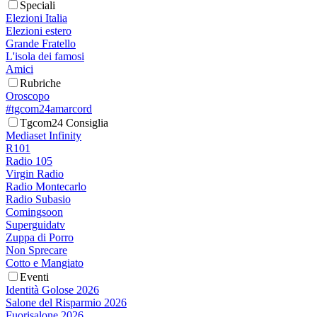
Speciali
Elezioni Italia
Elezioni estero
Grande Fratello
L'isola dei famosi
Amici
Rubriche
Oroscopo
#tgcom24amarcord
Tgcom24 Consiglia
Mediaset Infinity
R101
Radio 105
Virgin Radio
Radio Montecarlo
Radio Subasio
Comingsoon
Superguidatv
Zuppa di Porro
Non Sprecare
Cotto e Mangiato
Eventi
Identità Golose 2026
Salone del Risparmio 2026
Fuorisalone 2026