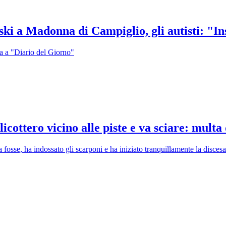
ki a Madonna di Campiglio, gli autisti: "Ins
za a "Diario del Giorno"
cottero vicino alle piste e va sciare: multa
osse, ha indossato gli scarponi e ha iniziato tranquillamente la disces