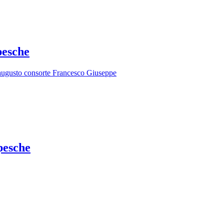
pesche
ll'augusto consorte Francesco Giuseppe
pesche