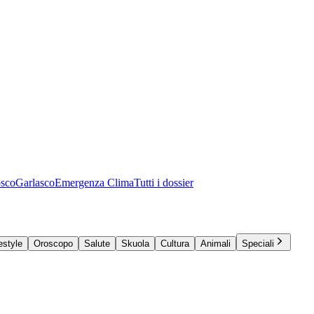
osco
Garlasco
Emergenza Clima
Tutti i dossier
estyle
Oroscopo
Salute
Skuola
Cultura
Animali
Speciali