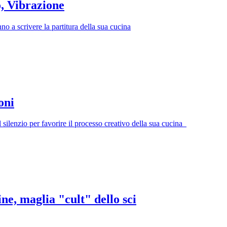
, Vibrazione
nno a scrivere la partitura della sua cucina
oni
l silenzio per favorire il processo creativo della sua cucina
ne, maglia "cult" dello sci