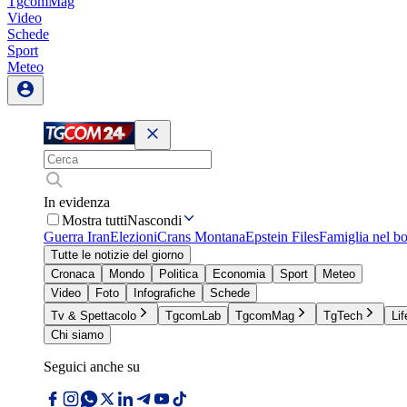
TgcomMag
Video
Schede
Sport
Meteo
In evidenza
Mostra tutti
Nascondi
Guerra Iran
Elezioni
Crans Montana
Epstein Files
Famiglia nel b
Tutte le notizie del giorno
Cronaca
Mondo
Politica
Economia
Sport
Meteo
Video
Foto
Infografiche
Schede
Tv & Spettacolo
TgcomLab
TgcomMag
TgTech
Lif
Chi siamo
Seguici anche su