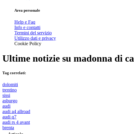
Area personale
Help e Faq
Info e contatti
Termini del servizio
Utilizzo dati e privacy
Cookie Policy
Ultime notizie su
madonna di ca
Tag correlati:
dolomiti
trentino
sissi
asburgo
audi
audi a4 allroad
audi q7
audi rs 4 avant
brenta