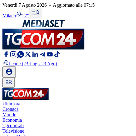
Venerdì 7 Agosto 2026
-
Aggiornato alle
07:15
Milano
27°
Leone
(23 Lug - 23 Ago)
Ultim'ora
Cronaca
Mondo
Economia
TgcomLab
Televisione