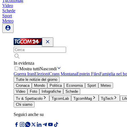
TgcomMag
Video
Schede
Sport
Meteo
In evidenza
Mostra tutti
Nascondi
Guerra Iran
Elezioni
Crans Montana
Epstein Files
Famiglia nel b
Tutte le notizie del giorno
Cronaca
Mondo
Politica
Economia
Sport
Meteo
Video
Foto
Infografiche
Schede
Tv & Spettacolo
TgcomLab
TgcomMag
TgTech
Lif
Chi siamo
Seguici anche su