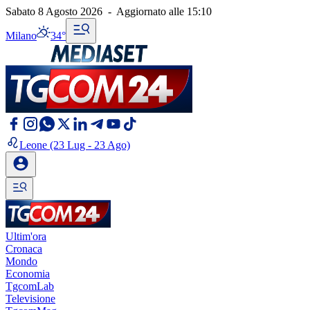
Sabato 8 Agosto 2026
-
Aggiornato alle
15:10
Milano
34°
Leone
(23 Lug - 23 Ago)
Ultim'ora
Cronaca
Mondo
Economia
TgcomLab
Televisione