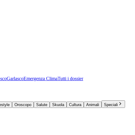
osco
Garlasco
Emergenza Clima
Tutti i dossier
estyle
Oroscopo
Salute
Skuola
Cultura
Animali
Speciali