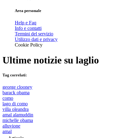
Area personale
Help e Faq
Info e contatti
Termini del servizio
Utilizzo dati e privacy
Cookie Policy
Ultime notizie su
laglio
Tag correlati:
george clooney
barack obama
como
lago di como
villa oleandra
amal alamuddin
michelle obama
alluvione
amal