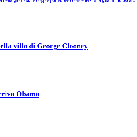
a bella giornata, le coppie potrebbero concedersi una gita in motoscafo
lla villa di George Clooney
 arriva Obama