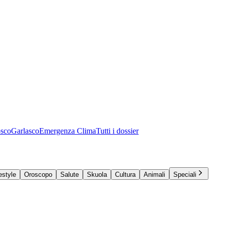
osco
Garlasco
Emergenza Clima
Tutti i dossier
estyle
Oroscopo
Salute
Skuola
Cultura
Animali
Speciali