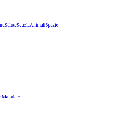
ura
Salute
Scuola
Animali
Spazio
e Mangiato