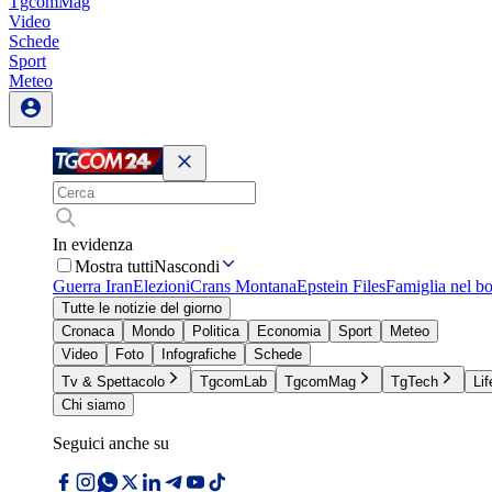
TgcomMag
Video
Schede
Sport
Meteo
In evidenza
Mostra tutti
Nascondi
Guerra Iran
Elezioni
Crans Montana
Epstein Files
Famiglia nel b
Tutte le notizie del giorno
Cronaca
Mondo
Politica
Economia
Sport
Meteo
Video
Foto
Infografiche
Schede
Tv & Spettacolo
TgcomLab
TgcomMag
TgTech
Lif
Chi siamo
Seguici anche su