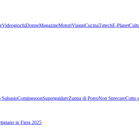
e
Videogiochi
Donne
Magazine
Motori
Viaggi
Cucina
Tgtech
E-Planet
Cult
 Subasio
Comingsoon
Superguidatv
Zuppa di Porro
Non Sprecare
Cotto 
tigiano in Fiera 2025