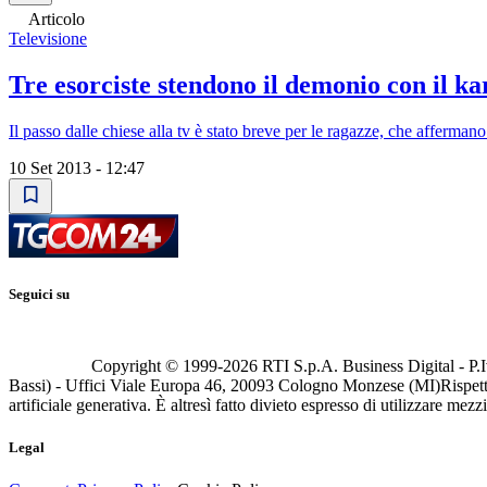
Articolo
Televisione
Tre esorciste stendono il demonio con il ka
Il passo dalle chiese alla tv è stato breve per le ragazze, che afferman
10 Set 2013 - 12:47
Seguici su
Copyright © 1999-
2026
RTI S.p.A. Business Digital - P.I
Bassi) - Uffici Viale Europa 46, 20093 Cologno Monzese (MI)
Rispett
artificiale generativa. È altresì fatto divieto espresso di utilizzare mez
Legal