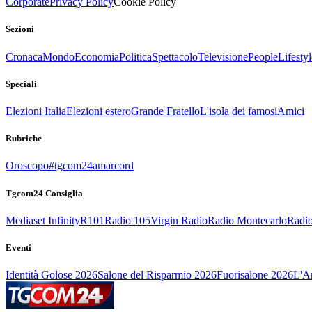
Corporate
Privacy Policy
Cookie Policy
Sezioni
Cronaca
Mondo
Economia
Politica
Spettacolo
Televisione
People
Lifestyl
Speciali
Elezioni Italia
Elezioni estero
Grande Fratello
L'isola dei famosi
Amici
Rubriche
Oroscopo
#tgcom24amarcord
Tgcom24 Consiglia
Mediaset Infinity
R101
Radio 105
Virgin Radio
Radio Montecarlo
Radio
Eventi
Identità Golose 2026
Salone del Risparmio 2026
Fuorisalone 2026
L'Ar