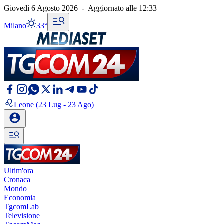
Giovedì 6 Agosto 2026
-
Aggiornato alle
12:33
Milano
33°
Leone
(23 Lug - 23 Ago)
Ultim'ora
Cronaca
Mondo
Economia
TgcomLab
Televisione