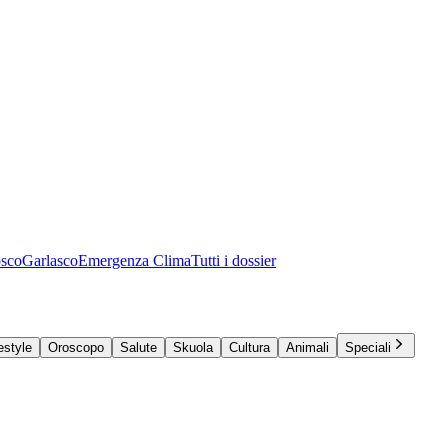
osco
Garlasco
Emergenza Clima
Tutti i dossier
estyle
Oroscopo
Salute
Skuola
Cultura
Animali
Speciali