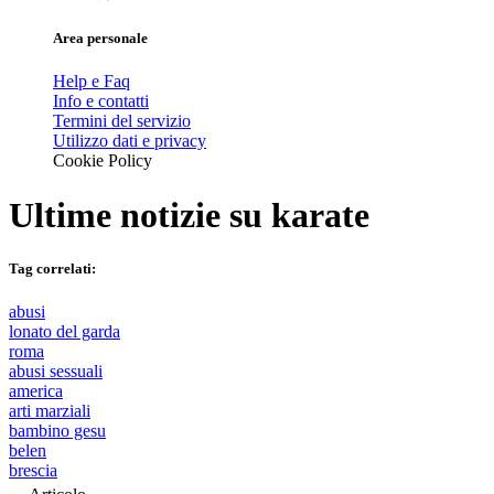
Area personale
Help e Faq
Info e contatti
Termini del servizio
Utilizzo dati e privacy
Cookie Policy
Ultime notizie su
karate
Tag correlati:
abusi
lonato del garda
roma
abusi sessuali
america
arti marziali
bambino gesu
belen
brescia