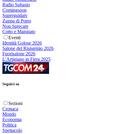
Radio Subasio
Comingsoon
Superguidatv
Zuppa di Porro
Non Sprecare
Cotto e Mangiato
Eventi
Identità Golose 2026
Salone del Risparmio 2026
Fuorisalone 2026
L'Artigiano in Fiera 2025
Seguici su
Sezioni
Cronaca
Mondo
Economia
Politica
Spettacolo