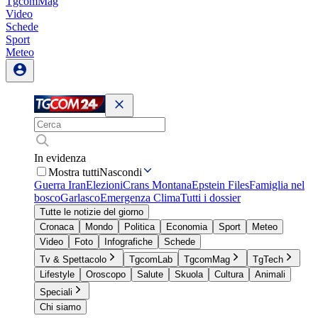
TgcomMag
Video
Schede
Sport
Meteo
In evidenza
Mostra tutti
Nascondi
Guerra Iran
Elezioni
Crans Montana
Epstein Files
Famiglia nel
bosco
Garlasco
Emergenza Clima
Tutti i dossier
Tutte le notizie del giorno
Cronaca
Mondo
Politica
Economia
Sport
Meteo
Video
Foto
Infografiche
Schede
Tv & Spettacolo
TgcomLab
TgcomMag
TgTech
Lifestyle
Oroscopo
Salute
Skuola
Cultura
Animali
Speciali
Chi siamo