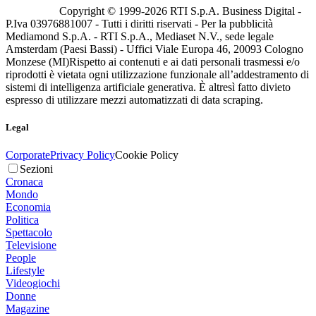
Copyright © 1999-
2026
RTI S.p.A. Business Digital -
P.Iva 03976881007 - Tutti i diritti riservati - Per la pubblicità
Mediamond S.p.A. - RTI S.p.A., Mediaset N.V., sede legale
Amsterdam (Paesi Bassi) - Uffici Viale Europa 46, 20093 Cologno
Monzese (MI)
Rispetto ai contenuti e ai dati personali trasmessi e/o
riprodotti è vietata ogni utilizzazione funzionale all’addestramento di
sistemi di intelligenza artificiale generativa. È altresì fatto divieto
espresso di utilizzare mezzi automatizzati di data scraping.
Legal
Corporate
Privacy Policy
Cookie Policy
Sezioni
Cronaca
Mondo
Economia
Politica
Spettacolo
Televisione
People
Lifestyle
Videogiochi
Donne
Magazine