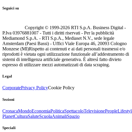
Seguici su
Copyright © 1999-
2026
RTI S.p.A. Business Digital -
P.Iva 03976881007 - Tutti i diritti riservati - Per la pubblicità
Mediamond S.p.A. - RTI S.p.A., Mediaset N.V., sede legale
Amsterdam (Paesi Bassi) - Uffici Viale Europa 46, 20093 Cologno
Monzese (MI)
Rispetto ai contenuti e ai dati personali trasmessi e/o
riprodotti è vietata ogni utilizzazione funzionale all’addestramento di
sistemi di intelligenza artificiale generativa. È altresì fatto divieto
espresso di utilizzare mezzi automatizzati di data scraping.
Legal
Corporate
Privacy Policy
Cookie Policy
Sezioni
Cronaca
Mondo
Economia
Politica
Spettacolo
Televisione
People
Lifestyl
Planet
Cultura
Salute
Scuola
Animali
Spazio
Speciali