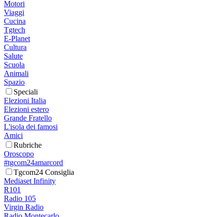
Motori
Viaggi
Cucina
Tgtech
E-Planet
Cultura
Salute
Scuola
Animali
Spazio
Speciali
Elezioni Italia
Elezioni estero
Grande Fratello
L'isola dei famosi
Amici
Rubriche
Oroscopo
#tgcom24amarcord
Tgcom24 Consiglia
Mediaset Infinity
R101
Radio 105
Virgin Radio
Radio Montecarlo