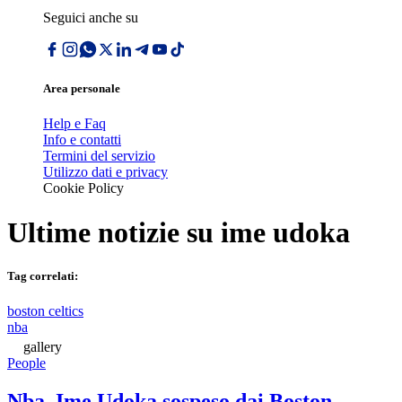
Seguici anche su
Area personale
Help e Faq
Info e contatti
Termini del servizio
Utilizzo dati e privacy
Cookie Policy
Ultime notizie su
ime udoka
Tag correlati:
boston celtics
nba
gallery
People
Nba, Ime Udoka sospeso dai Boston