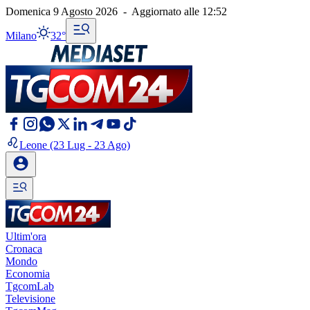
Domenica 9 Agosto 2026
-
Aggiornato alle
12:52
Milano
32°
Leone
(23 Lug - 23 Ago)
Ultim'ora
Cronaca
Mondo
Economia
TgcomLab
Televisione