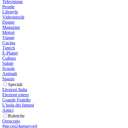
Televisione
People
Lifestyle
Videogiochi
Donne
Magazine
Motori
Viaggi
Cucina
Tgtech
E-Planet
Cultura
Salute
Scuola
Animali
Spazio
Speciali
Elezioni Italia
Elezioni estero
Grande Fratello
L'isola dei famosi
Amici
Rubriche
Oroscopo
#tgcom24amarcord