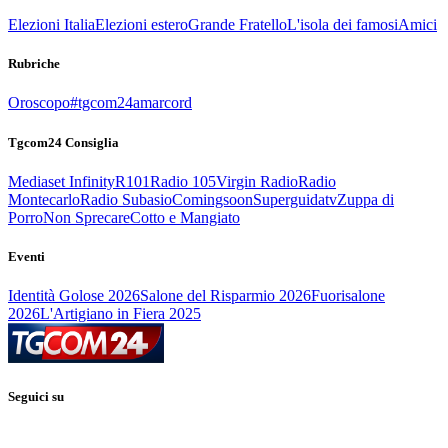
Elezioni Italia
Elezioni estero
Grande Fratello
L'isola dei famosi
Amici
Rubriche
Oroscopo
#tgcom24amarcord
Tgcom24 Consiglia
Mediaset Infinity
R101
Radio 105
Virgin Radio
Radio
Montecarlo
Radio Subasio
Comingsoon
Superguidatv
Zuppa di
Porro
Non Sprecare
Cotto e Mangiato
Eventi
Identità Golose 2026
Salone del Risparmio 2026
Fuorisalone
2026
L'Artigiano in Fiera 2025
Seguici su