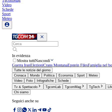
TgcomMag
Video
Schede
Sport
Meteo
In evidenza
Mostra tutti
Nascondi
Guerra Iran
Elezioni
Crans Montana
Epstein Files
Famiglia nel b
Tutte le notizie del giorno
Cronaca
Mondo
Politica
Economia
Sport
Meteo
Video
Foto
Infografiche
Schede
Tv & Spettacolo
TgcomLab
TgcomMag
TgTech
Lif
Chi siamo
Seguici anche su