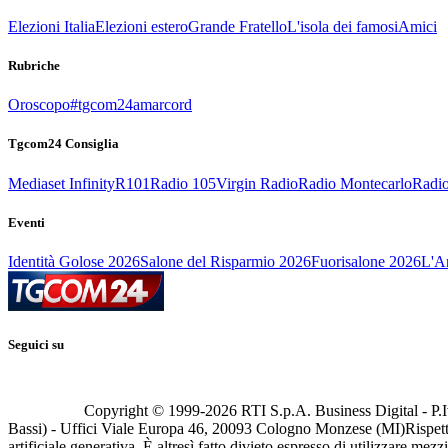
Elezioni Italia
Elezioni estero
Grande Fratello
L'isola dei famosi
Amici
Rubriche
Oroscopo
#tgcom24amarcord
Tgcom24 Consiglia
Mediaset Infinity
R101
Radio 105
Virgin Radio
Radio Montecarlo
Radio
Eventi
Identità Golose 2026
Salone del Risparmio 2026
Fuorisalone 2026
L'Ar
Seguici su
Copyright © 1999-
2026
RTI S.p.A. Business Digital - P.I
Bassi) - Uffici Viale Europa 46, 20093 Cologno Monzese (MI)
Rispett
artificiale generativa. È altresì fatto divieto espresso di utilizzare mez