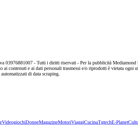
va 03976881007 - Tutti i diritti riservati - Per la pubblicità Mediamon
o ai contenuti e ai dati personali trasmessi e/o riprodotti è vietata ogni 
zi automatizzati di data scraping.
e
Videogiochi
Donne
Magazine
Motori
Viaggi
Cucina
Tgtech
E-Planet
Cult