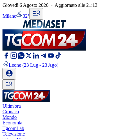
Giovedì 6 Agosto 2026
-
Aggiornato alle
21:13
Milano
32°
Leone
(23 Lug - 23 Ago)
Ultim'ora
Cronaca
Mondo
Economia
TgcomLab
Televisione