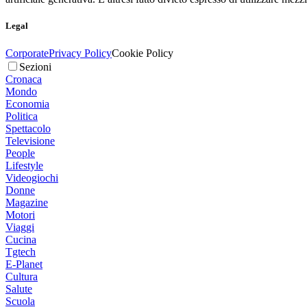
Legal
Corporate
Privacy Policy
Cookie Policy
Sezioni
Cronaca
Mondo
Economia
Politica
Spettacolo
Televisione
People
Lifestyle
Videogiochi
Donne
Magazine
Motori
Viaggi
Cucina
Tgtech
E-Planet
Cultura
Salute
Scuola