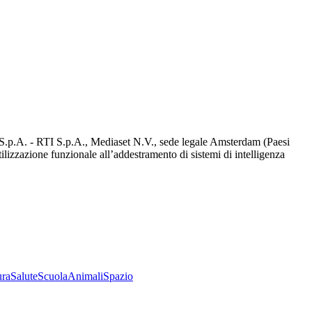
d S.p.A. - RTI S.p.A., Mediaset N.V., sede legale Amsterdam (Paesi
utilizzazione funzionale all’addestramento di sistemi di intelligenza
ura
Salute
Scuola
Animali
Spazio