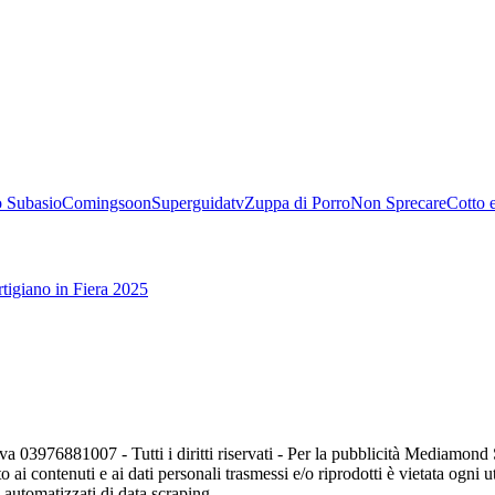
 Subasio
Comingsoon
Superguidatv
Zuppa di Porro
Non Sprecare
Cotto 
tigiano in Fiera 2025
va 03976881007 - Tutti i diritti riservati - Per la pubblicità Mediamon
o ai contenuti e ai dati personali trasmessi e/o riprodotti è vietata ogni 
zi automatizzati di data scraping.