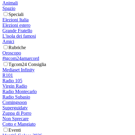
Animali
Spazio
Speciali
Elezioni Italia
Elezioni estero
Grande Fratello
L'isola dei famosi
Amici
Rubriche
Oroscopo
#tgcom24amarcord
Tgcom24 Consiglia
Mediaset Infinity
R101
Radio 105
Virgin Radio
Radio Montecarlo
Radio Subasio
Comingsoon
Superguidatv
Zuppa di Porro
Non Sprecare
Cotto e Mangiato
Eventi