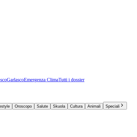
osco
Garlasco
Emergenza Clima
Tutti i dossier
estyle
Oroscopo
Salute
Skuola
Cultura
Animali
Speciali