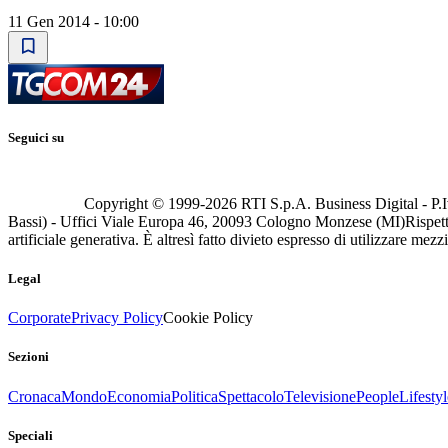
11 Gen 2014 - 10:00
Seguici su
Copyright © 1999-
2026
RTI S.p.A. Business Digital - P.I
Bassi) - Uffici Viale Europa 46, 20093 Cologno Monzese (MI)
Rispett
artificiale generativa. È altresì fatto divieto espresso di utilizzare mez
Legal
Corporate
Privacy Policy
Cookie Policy
Sezioni
Cronaca
Mondo
Economia
Politica
Spettacolo
Televisione
People
Lifestyl
Speciali