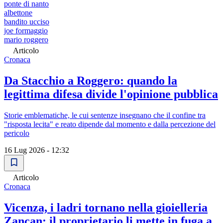
ponte di nanto
albettone
bandito ucciso
joe formaggio
mario roggero
Articolo
Cronaca
Da Stacchio a Roggero: quando la
legittima difesa divide l'opinione pubblica
Storie emblematiche, le cui sentenze insegnano che il confine tra
"risposta lecita" e reato dipende dal momento e dalla percezione del
pericolo
16 Lug 2026 - 12:32
Articolo
Cronaca
Vicenza, i ladri tornano nella gioielleria
Zancan: il proprietario li mette in fuga a