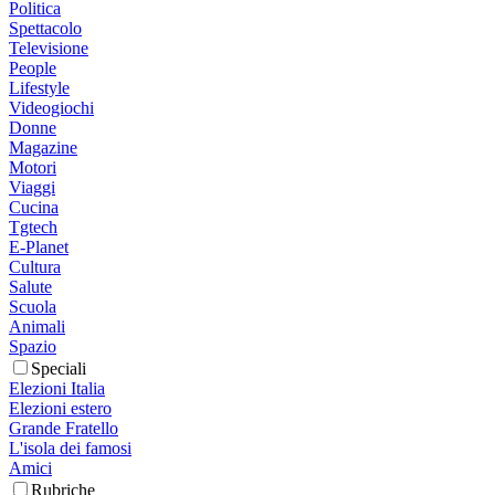
Politica
Spettacolo
Televisione
People
Lifestyle
Videogiochi
Donne
Magazine
Motori
Viaggi
Cucina
Tgtech
E-Planet
Cultura
Salute
Scuola
Animali
Spazio
Speciali
Elezioni Italia
Elezioni estero
Grande Fratello
L'isola dei famosi
Amici
Rubriche