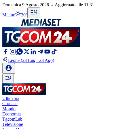
Domenica 9 Agosto 2026
-
Aggiornato alle
11:31
Milano
30°
Leone
(23 Lug - 23 Ago)
Ultim'ora
Cronaca
Mondo
Economia
TgcomLab
Televisione