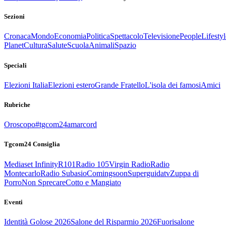
Sezioni
Cronaca
Mondo
Economia
Politica
Spettacolo
Televisione
People
Lifestyl
Planet
Cultura
Salute
Scuola
Animali
Spazio
Speciali
Elezioni Italia
Elezioni estero
Grande Fratello
L'isola dei famosi
Amici
Rubriche
Oroscopo
#tgcom24amarcord
Tgcom24 Consiglia
Mediaset Infinity
R101
Radio 105
Virgin Radio
Radio
Montecarlo
Radio Subasio
Comingsoon
Superguidatv
Zuppa di
Porro
Non Sprecare
Cotto e Mangiato
Eventi
Identità Golose 2026
Salone del Risparmio 2026
Fuorisalone