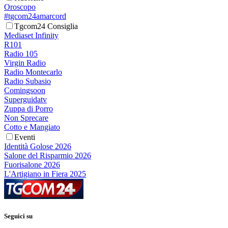
Oroscopo
#tgcom24amarcord
Tgcom24 Consiglia
Mediaset Infinity
R101
Radio 105
Virgin Radio
Radio Montecarlo
Radio Subasio
Comingsoon
Superguidatv
Zuppa di Porro
Non Sprecare
Cotto e Mangiato
Eventi
Identità Golose 2026
Salone del Risparmio 2026
Fuorisalone 2026
L'Artigiano in Fiera 2025
Seguici su