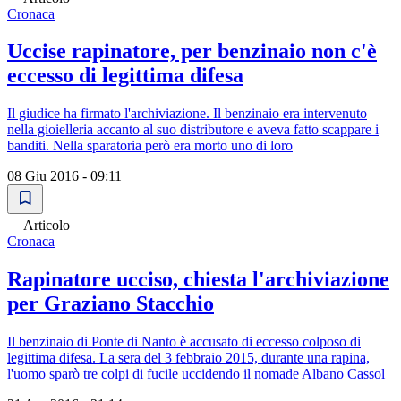
Cronaca
Uccise rapinatore, per benzinaio non c'è
eccesso di legittima difesa
Il giudice ha firmato l'archiviazione. Il benzinaio era intervenuto
nella gioielleria accanto al suo distributore e aveva fatto scappare i
banditi. Nella sparatoria però era morto uno di loro
08 Giu 2016 - 09:11
Articolo
Cronaca
Rapinatore ucciso, chiesta l'archiviazione
per Graziano Stacchio
Il benzinaio di Ponte di Nanto è accusato di eccesso colposo di
legittima difesa. La sera del 3 febbraio 2015, durante una rapina,
l'uomo sparò tre colpi di fucile uccidendo il nomade Albano Cassol