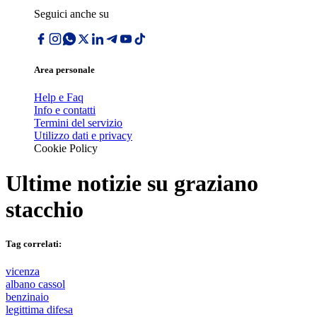
Seguici anche su
Area personale
Help e Faq
Info e contatti
Termini del servizio
Utilizzo dati e privacy
Cookie Policy
Ultime notizie su
graziano
stacchio
Tag correlati:
vicenza
albano cassol
benzinaio
legittima difesa