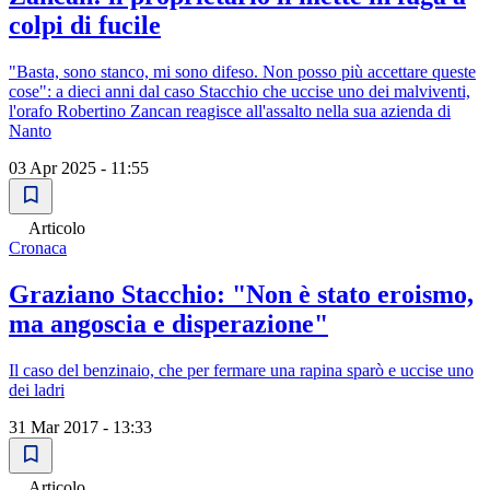
colpi di fucile
"Basta, sono stanco, mi sono difeso. Non posso più accettare queste
cose": a dieci anni dal caso Stacchio che uccise uno dei malviventi,
l'orafo Robertino Zancan reagisce all'assalto nella sua azienda di
Nanto
03 Apr 2025 - 11:55
Articolo
Cronaca
Graziano Stacchio: "Non è stato eroismo,
ma angoscia e disperazione"
Il caso del benzinaio, che per fermare una rapina sparò e uccise uno
dei ladri
31 Mar 2017 - 13:33
Articolo