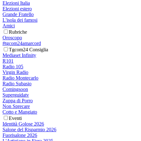
Elezioni Italia
Elezioni estero
Grande Fratello
L'isola dei famosi
Amici
Rubriche
Oroscopo
#tgcom24amarcord
Tgcom24 Consiglia
Mediaset Infinity
R101
Radio 105
Virgin Radio
Radio Montecarlo
Radio Subasio
Comingsoon
Superguidatv
Zuppa di Porro
Non Sprecare
Cotto e Mangiato
Eventi
Identità Golose 2026
Salone del Risparmio 2026
Fuorisalone 2026
L'Artigiano in Fiera 2025