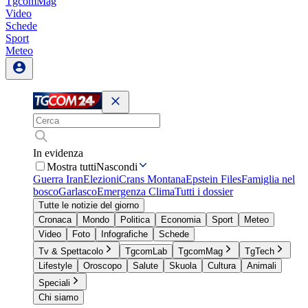
TgcomMag
Video
Schede
Sport
Meteo
In evidenza
Mostra tutti
Nascondi
Guerra Iran
Elezioni
Crans Montana
Epstein Files
Famiglia nel
bosco
Garlasco
Emergenza Clima
Tutti i dossier
Tutte le notizie del giorno
Cronaca
Mondo
Politica
Economia
Sport
Meteo
Video
Foto
Infografiche
Schede
Tv & Spettacolo
TgcomLab
TgcomMag
TgTech
Lifestyle
Oroscopo
Salute
Skuola
Cultura
Animali
Speciali
Chi siamo